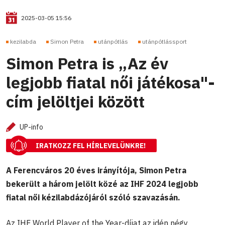
2025-03-05 15:56
kezilabda
Simon Petra
utánpótlás
utánpótlássport
Simon Petra is „Az év
legjobb fiatal női játékosa"-
cím jelöltjei között
UP-info
IRATKOZZ FEL HÍRLEVELÜNKRE!
A Ferencváros 20 éves irányítója, Simon Petra
bekerült a három jelölt közé az IHF 2024 legjobb
fiatal női kézilabdázójáról szóló szavazásán.
Az IHF World Player of the Year-díjat az idén négy