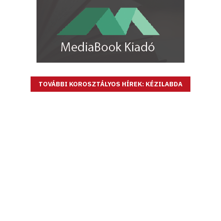
TOVÁBBI KOROSZTÁLYOS HÍREK: KÉZILABDA