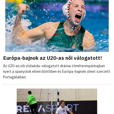
Európa-bajnok az U20-as női válogatott!
Az U20-as női vízilabda-válogatott drámai ötméterespárbajban
nyert a spanyolok elleni döntőben és Európa-bajnoki címet szerzett
Portugáliában.