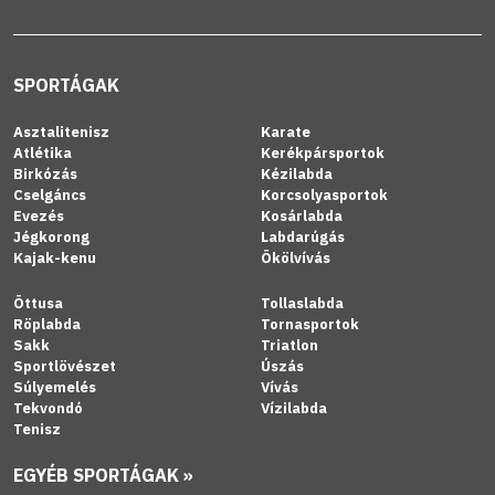
SPORTÁGAK
Asztalitenisz
Karate
Atlétika
Kerékpársportok
Birkózás
Kézilabda
Cselgáncs
Korcsolyasportok
Evezés
Kosárlabda
Jégkorong
Labdarúgás
Kajak-kenu
Ökölvívás
Öttusa
Tollaslabda
Röplabda
Tornasportok
Sakk
Triatlon
Sportlövészet
Úszás
Súlyemelés
Vívás
Tekvondó
Vízilabda
Tenisz
EGYÉB SPORTÁGAK »