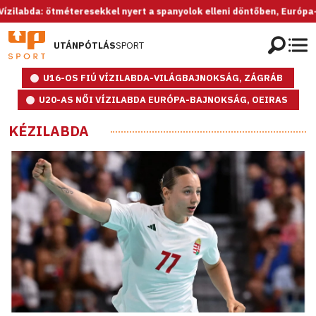
bda: ötméteresekkel nyert a spanyolok elleni döntőben, Európa-bajnok
UTÁNPÓTLÁS
SPORT
U16-OS FIÚ VÍZILABDA-VILÁGBAJNOKSÁG, ZÁGRÁB
U20-AS NŐI VÍZILABDA EURÓPA-BAJNOKSÁG, OEIRAS
KÉZILABDA