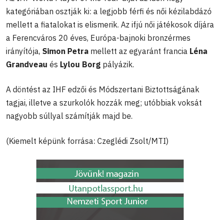
kategóriában osztják ki: a legjobb férfi és női kézilabdázó
mellett a fiatalokat is elismerik. Az ifjú női játékosok díjára
a Ferencváros 20 éves, Európa-bajnoki bronzérmes
irányítója,
Simon Petra
mellett az egyaránt francia
Léna
Grandveau
és
Lylou Borg
pályázik.
A döntést az IHF edzői és Módszertani Biztottságának
tagjai, illetve a szurkolók hozzák meg; utóbbiak voksát
nagyobb súllyal számítják majd be.
(Kiemelt képünk forrása: Czeglédi Zsolt/MTI)