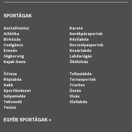
SPORTÁGAK
Asztalitenisz
Karate
Atlétika
Kerékpársportok
Birkózás
Kézilabda
Cselgáncs
Korcsolyasportok
Evezés
Kosárlabda
Jégkorong
Labdarúgás
Kajak-kenu
Ökölvívás
Öttusa
Tollaslabda
Röplabda
Tornasportok
Sakk
Triatlon
Sportlövészet
Úszás
Súlyemelés
Vívás
Tekvondó
Vízilabda
Tenisz
EGYÉB SPORTÁGAK »