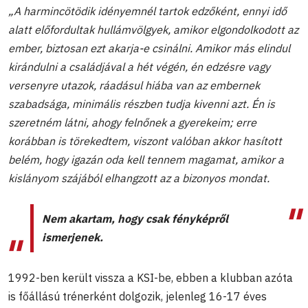
„A harmincötödik idényemnél tartok edzőként, ennyi idő
alatt előfordultak hullámvölgyek, amikor elgondolkodott az
ember, biztosan ezt akarja-e csinálni. Amikor más elindul
kirándulni a családjával a hét végén, én edzésre vagy
versenyre utazok, ráadásul hiába van az embernek
szabadsága, minimális részben tudja kivenni azt. Én is
szeretném látni, ahogy felnőnek a gyerekeim; erre
korábban is törekedtem, viszont valóban akkor hasított
belém, hogy igazán oda kell tennem magamat, amikor a
kislányom szájából elhangzott az a bizonyos mondat.
Nem akartam, hogy csak fényképről
ismerjenek.
1992-ben került vissza a KSI-be, ebben a klubban azóta
is főállású trénerként dolgozik, jelenleg 16-17 éves