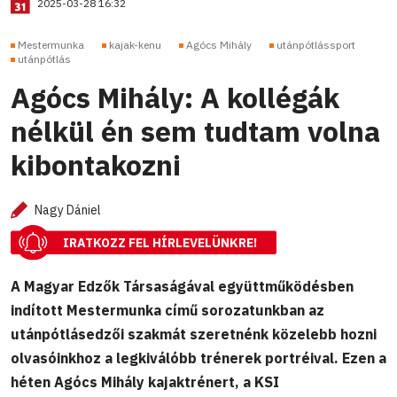
2025-03-28 16:32
Mestermunka
kajak-kenu
Agócs Mihály
utánpótlássport
utánpótlás
Agócs Mihály: A kollégák
nélkül én sem tudtam volna
kibontakozni
Nagy Dániel
IRATKOZZ FEL HÍRLEVELÜNKRE!
A Magyar Edzők Társaságával együttműködésben
indított Mestermunka című sorozatunkban az
utánpótlásedzői szakmát szeretnénk közelebb hozni
olvasóinkhoz a legkiválóbb trénerek portréival. Ezen a
héten Agócs Mihály kajaktrénert, a KSI