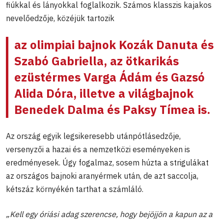
fiúkkal és lányokkal foglalkozik. Számos klasszis kajakos
nevelőedzője, közéjük tartozik
az olimpiai bajnok
Kozák Danuta
és
Szabó Gabriella
, az ötkarikás
ezüstérmes
Varga Ádám
és
Gazsó
Alida Dóra
, illetve a világbajnok
Benedek Dalma
és
Paksy Tímea
is.
Az ország egyik legsikeresebb utánpótlásedzője,
versenyzői a hazai és a nemzetközi eseményeken is
eredményesek. Úgy fogalmaz, sosem húzta a strigulákat
az országos bajnoki aranyérmek után, de azt saccolja,
kétszáz környékén tarthat a számláló.
„Kell egy óriási adag szerencse, hogy bejöjjön a kapun az a