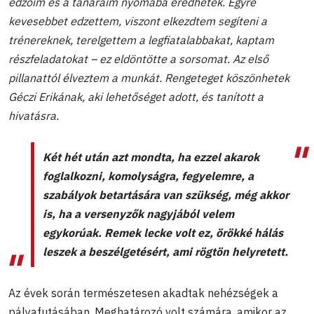
edzőim és a tanáraim nyomába eredhetek. Egyre
kevesebbet edzettem, viszont elkezdtem segíteni a
trénereknek, terelgettem a legfiatalabbakat, kaptam
részfeladatokat – ez eldöntötte a sorsomat. Az első
pillanattól élveztem a munkát. Rengeteget köszönhetek
Géczi Erikának, aki lehetőséget adott, és tanított a
hivatásra.
Két hét után azt mondta, ha ezzel akarok
foglalkozni, komolyságra, fegyelemre, a
szabályok betartására van szükség, még akkor
is, ha a versenyzők nagyjából velem
egykorúak. Remek lecke volt ez, örökké hálás
leszek a beszélgetésért, ami rögtön helyretett.
Az évek során természetesen akadtak nehézségek a
pályafutásában. Meghatározó volt számára, amikor az