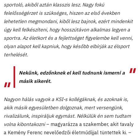
sportoló, akiből aztán klasszis lesz. Nagy fokú
felelősségérzet is szükséges, hiszen az első években
lehetetlen megmondani, kiből lesz bajnok, ezért mindenkit
úgy kell felkészíteni, hogy hosszútávon alkalmas legyen a
sportra. Az életkort és a fejlettséget figyelembe kell venni,
olyan alapot kell kapniuk, hogy később elbírják az élsport
terhelését.
Nekünk, edzőnknek el kell tudnunk ismerni a
másik sikerét.
Nagyon hálás vagyok a KSI-s kollégáknak, és azoknak is,
akik másik egyesületben dolgoznak, mert versengünk,
rivalizálunk, inspiráljuk egymást. Nélkülük én sem tudtam
volna kibontakozni
– magyarázza a szakember, akit tavaly
a Kemény Ferenc nevelőedzői életműdíjjal tüntettek ki. –