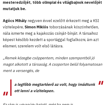
mesteredzőjét, több olimpiai és világbajnok nevelőjét
mutatjuk be.
Agócs Mihály
negyven évvel ezelőtt érkezett meg a KSI
vízitelepére,
Simon Miklós
toborzásának köszönhetően,
nála ismerte meg a kajakozás csínját-bínját. A társaihoz
képest később kezdett a sportággal foglalkozni, ám azt
elismeri, szerelem volt első látásra.
„Remek közegbe csöppentem, minden szempontból jó
magot alkotott a társaság. A csoporton belül folyamatosan
ment a versengés, de
a legfőbb megtartóerő az volt, hogy imádtunk
ott lenni a vízitelepen.
Ez rám is ugyanúgy hatott, még ha nem is