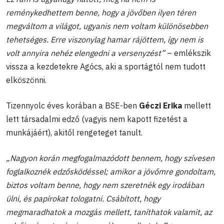
reménykedhettem benne, hogy a jövőben ilyen téren
megváltom a világot, ugyanis nem voltam különösebben
tehetséges. Erre viszonylag hamar rájöttem, így nem is
volt annyira nehéz elengedni a versenyzést”
– emlékszik
vissza a kezdetekre Agócs, aki a sportágtól nem tudott
elköszönni.
Tizennyolc éves korában a BSE-ben
Géczi Erika
mellett
lett társadalmi edző (vagyis nem kapott fizetést a
munkájáért), akitől rengeteget tanult.
„Nagyon korán megfogalmazódott bennem, hogy szívesen
foglalkoznék edzősködéssel; amikor a jövőmre gondoltam,
biztos voltam benne, hogy nem szeretnék egy irodában
ülni, és papírokat tologatni. Csábított, hogy
megmaradhatok a mozgás mellett, taníthatok valamit, az