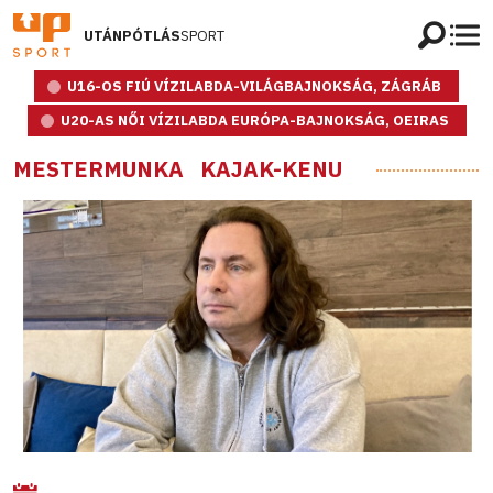
UTÁNPÓTLÁS
SPORT
U16-OS FIÚ VÍZILABDA-VILÁGBAJNOKSÁG, ZÁGRÁB
U20-AS NŐI VÍZILABDA EURÓPA-BAJNOKSÁG, OEIRAS
MESTERMUNKA
KAJAK-KENU