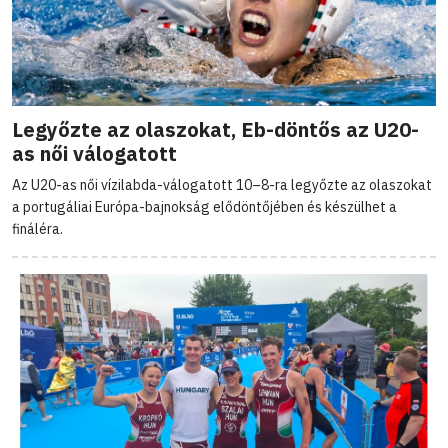
Legyőzte az olaszokat, Eb-döntős az U20-
as női válogatott
Az U20-as női vízilabda-válogatott 10–8-ra legyőzte az olaszokat
a portugáliai Európa-bajnokság elődöntőjében és készülhet a
fináléra.