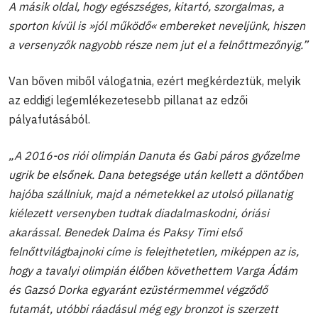
A másik oldal, hogy egészséges, kitartó, szorgalmas, a
sporton kívül is »jól működő« embereket neveljünk, hiszen
a versenyzők nagyobb része nem jut el a felnőttmezőnyig.”
Van bőven miből válogatnia, ezért megkérdeztük, melyik
az eddigi legemlékezetesebb pillanat az edzői
pályafutásából.
„A 2016-os riói olimpián Danuta és Gabi páros győzelme
ugrik be elsőnek. Dana betegsége után kellett a döntőben
hajóba szállniuk, majd a németekkel az utolsó pillanatig
kiélezett versenyben tudtak diadalmaskodni, óriási
akarással. Benedek Dalma és Paksy Timi első
felnőttvilágbajnoki címe is felejthetetlen, miképpen az is,
hogy a tavalyi olimpián élőben követhettem Varga Ádám
és Gazsó Dorka egyaránt ezüstérmemmel végződő
futamát, utóbbi ráadásul még egy bronzot is szerzett