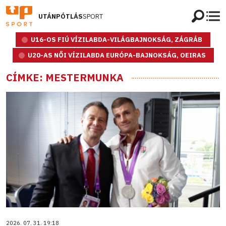
UTÁNPÓTLÁS
SPORT
U16-OS FIÚ VÍZILABDA-VILÁGBAJNOKSÁG, ZÁGRÁB
U20-AS NŐI VÍZILABDA EURÓPA-BAJNOKSÁG, OEIRAS
CÍMKE: MESTERMUNKA
2026. 07. 31. 19:18