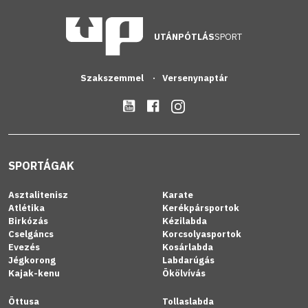
UTÁNPÓTLÁS
SPORT
Szakszemmel
Versenynaptár
SPORTÁGAK
Asztalitenisz
Karate
Atlétika
Kerékpársportok
Birkózás
Kézilabda
Cselgáncs
Korcsolyasportok
Evezés
Kosárlabda
Jégkorong
Labdarúgás
Kajak-kenu
Ökölvívás
Öttusa
Tollaslabda