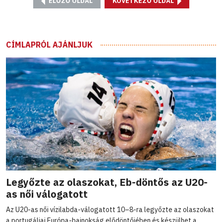
ELŐZŐ OLDAL
KÖVETKEZŐ OLDAL
CÍMLAPRÓL AJÁNLJUK
Legyőzte az olaszokat, Eb-döntős az U20-
as női válogatott
Az U20-as női vízilabda-válogatott 10–8-ra legyőzte az olaszokat
a portugáliai Európa-bajnokság elődöntőjében és készülhet a