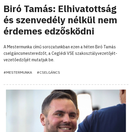
Biró Tamás: Elhivatottság
és szenvedély nélkül nem
érdemes edzősködni
A Mestermunka című sorozatunkban ezen a héten Biró Tamás
cselgáncsmesteredzőt, a Ceglédi VSE szakosztályvezetőjét-
vezetőedzőjét mutatjuk be.
#MESTERMUNKA
#CSELGÁNCS