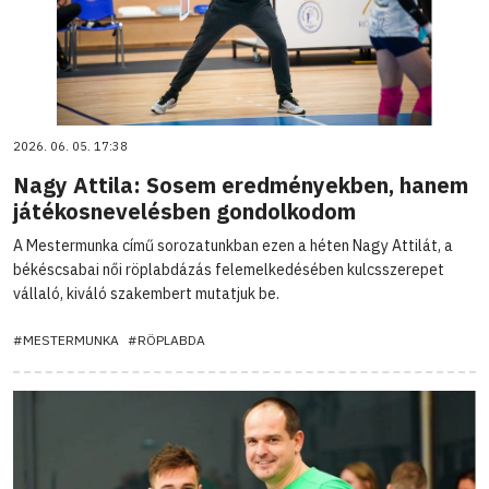
2026. 06. 05. 17:38
Nagy Attila: Sosem eredményekben, hanem
játékosnevelésben gondolkodom
A Mestermunka című sorozatunkban ezen a héten Nagy Attilát, a
békéscsabai női röplabdázás felemelkedésében kulcsszerepet
vállaló, kiváló szakembert mutatjuk be.
#MESTERMUNKA
#RÖPLABDA