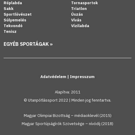
Röplabda
Tornasportok
Sakk
Triatlon
Sportlövészet
Úszás
Súlyemelés
Vívás
Tekvondó
Vízilabda
Tenisz
EGYÉB SPORTÁGAK »
Adatvédelem
|
Impresszum
Alapítva: 2011
© Utanpótlássport 2022 | Minden jog fenntartva.
Magyar Olimpiai Bizottság – médiaoklevél (2015)
Magyar Sportújságírók Szövetsége – nívódíj (2018)