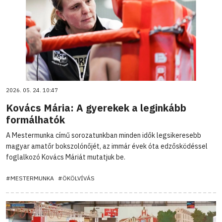
2026. 05. 24. 10:47
Kovács Mária: A gyerekek a leginkább
formálhatók
A Mestermunka című sorozatunkban minden idők legsikeresebb
magyar amatőr bokszolónőjét, az immár évek óta edzősködéssel
foglalkozó Kovács Máriát mutatjuk be.
#MESTERMUNKA
#ÖKÖLVÍVÁS