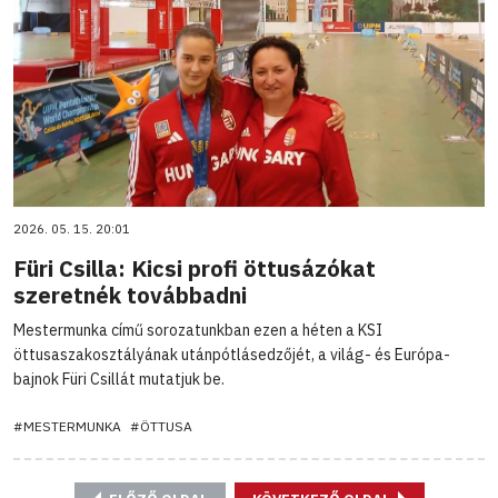
2026. 05. 15. 20:01
Füri Csilla: Kicsi profi öttusázókat
szeretnék továbbadni
Mestermunka című sorozatunkban ezen a héten a KSI
öttusaszakosztályának utánpótlásedzőjét, a világ- és Európa-
bajnok Füri Csillát mutatjuk be.
#MESTERMUNKA
#ÖTTUSA