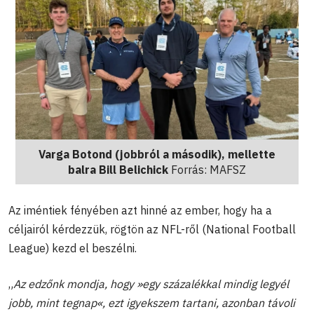
Varga Botond (jobbról a második), mellette
balra Bill Belichick
Forrás: MAFSZ
Az iméntiek fényében azt hinné az ember, hogy ha a
céljairól kérdezzük, rögtön az NFL-ről (National Football
League) kezd el beszélni.
„
Az edzőnk mondja, hogy »egy százalékkal mindig legyél
jobb, mint tegnap«, ezt igyekszem tartani, azonban távoli