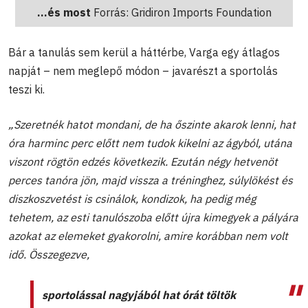
...és most
Forrás: Gridiron Imports Foundation
Bár a tanulás sem kerül a háttérbe, Varga egy átlagos
napját – nem meglepő módon – javarészt a sportolás
teszi ki.
„Szeretnék hatot mondani, de ha őszinte akarok lenni, hat
óra harminc perc előtt nem tudok kikelni az ágyból, utána
viszont rögtön edzés következik. Ezután négy hetvenöt
perces tanóra jön, majd vissza a tréninghez, súlylökést és
diszkoszvetést is csinálok, kondizok, ha pedig még
tehetem, az esti tanulószoba előtt újra kimegyek a pályára
azokat az elemeket gyakorolni, amire korábban nem volt
idő. Összegezve,
sportolással nagyjából hat órát töltök