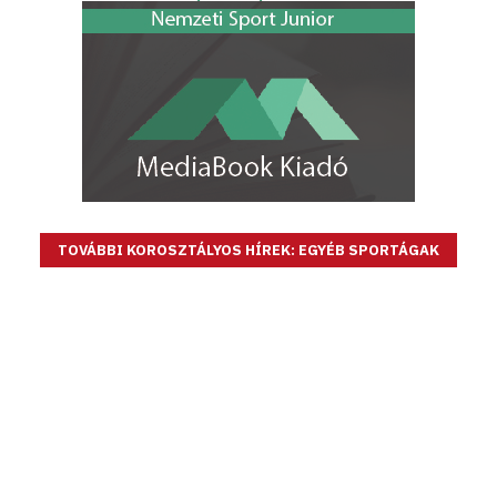
TOVÁBBI KOROSZTÁLYOS HÍREK: EGYÉB SPORTÁGAK