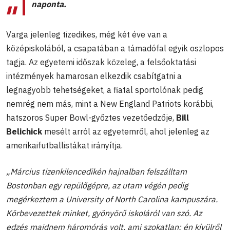
naponta.
Varga jelenleg tizedikes, még két éve van a
középiskolából, a csapatában a támadófal egyik oszlopos
tagja. Az egyetemi időszak közeleg, a felsőoktatási
intézmények hamarosan elkezdik csabítgatni a
legnagyobb tehetségeket, a fiatal sportolónak pedig
nemrég nem más, mint a New England Patriots korábbi,
hatszoros Super Bowl-győztes vezetőedzője,
Bill
Belichick
mesélt arról az egyetemről, ahol jelenleg az
amerikaifutballistákat irányítja.
„Március tizenkilencedikén hajnalban felszálltam
Bostonban egy repülőgépre, az utam végén pedig
megérkeztem a University of North Carolina kampuszára.
Körbevezettek minket, gyönyörű iskoláról van szó. Az
edzés majdnem háromórás volt, ami szokatlan; én kívülről