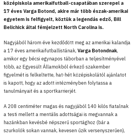
középiskola amerikaifutball-csapatában szerepel a
17 éves Varga Botond, akire már több észak-amerikai
egyetem is felfigyelt, köztük a legendás edző, Bill
Belichick által fémjelzett North Carolina is.
Nagyjából három éve kezdődött meg az amerikai kalandja
a 17 éves amerikaifutballistának,
Varga Botondnak
,
amikor egy bécsi egynapos táborban a teljesítményével
több, az Egyesült Államokból érkező szakember
figyelmét is felkeltette, hat-hét középiskolától ajánlatot
is kapott, hogy az adott intézményben folytassa a
tanulmányait és a sportkarrierjét.
A 208 centiméter magas és nagyjából 140 kilós fiatalnak
a testi mellett a mentális adottságai is megvannak a
hazánkban kevésbé népszerű sportághoz (bár a
szurkolók sokan vannak, kevesen űzik versenyszerűen),