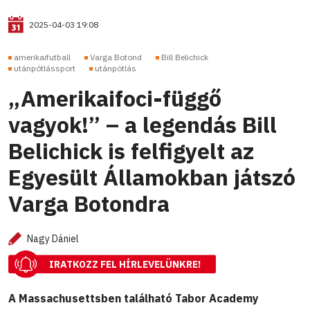
2025-04-03 19:08
amerikaifutball
Varga Botond
Bill Belichick
utánpótlássport
utánpótlás
„Amerikaifoci-függő
vagyok!” – a legendás Bill
Belichick is felfigyelt az
Egyesült Államokban játszó
Varga Botondra
Nagy Dániel
IRATKOZZ FEL HÍRLEVELÜNKRE!
A Massachusettsben található Tabor Academy