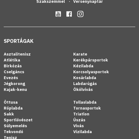
Szakszemmel
Versenynaptár
SPORTÁGAK
Asztalitenisz
Karate
Atlétika
Kerékpársportok
Birkózás
Kézilabda
Cselgáncs
Korcsolyasportok
Evezés
Kosárlabda
Jégkorong
Labdarúgás
Kajak-kenu
Ökölvívás
Öttusa
Tollaslabda
Röplabda
Tornasportok
Sakk
Triatlon
Sportlövészet
Úszás
Súlyemelés
Vívás
Tekvondó
Vízilabda
Tenisz