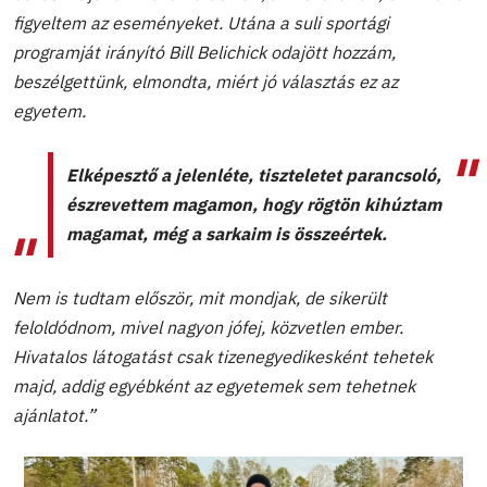
figyeltem az eseményeket. Utána a suli sportági
programját irányító Bill Belichick odajött hozzám,
beszélgettünk, elmondta, miért jó választás ez az
egyetem.
Elképesztő a jelenléte, tiszteletet parancsoló,
észrevettem magamon, hogy rögtön kihúztam
magamat, még a sarkaim is összeértek.
Nem is tudtam először, mit mondjak, de sikerült
feloldódnom, mivel nagyon jófej, közvetlen ember.
Hivatalos látogatást csak tizenegyedikesként tehetek
majd, addig egyébként az egyetemek sem tehetnek
ajánlatot.”