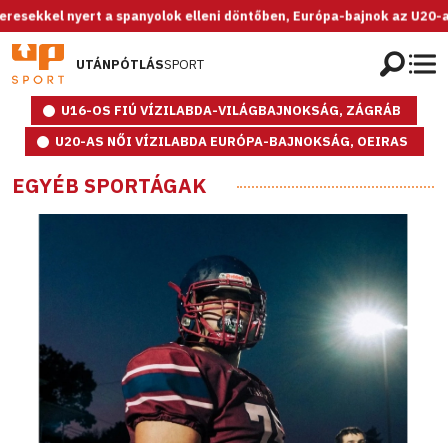
t a spanyolok elleni döntőben, Európa-bajnok az U20-as női válogatot
UTÁNPÓTLÁS
SPORT
U16-OS FIÚ VÍZILABDA-VILÁGBAJNOKSÁG, ZÁGRÁB
U20-AS NŐI VÍZILABDA EURÓPA-BAJNOKSÁG, OEIRAS
EGYÉB SPORTÁGAK