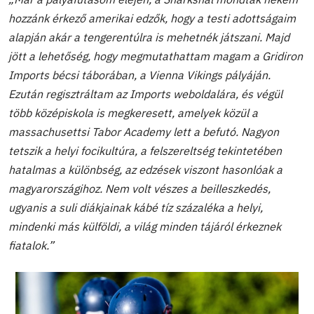
hozzánk érkező amerikai edzők, hogy a testi adottságaim
alapján akár a tengerentúlra is mehetnék játszani. Majd
jött a lehetőség, hogy megmutathattam magam a Gridiron
Imports bécsi táborában, a Vienna Vikings pályáján.
Ezután regisztráltam az Imports weboldalára, és végül
több középiskola is megkeresett, amelyek közül a
massachusettsi Tabor Academy lett a befutó. Nagyon
tetszik a helyi focikultúra, a felszereltség tekintetében
hatalmas a különbség, az edzések viszont hasonlóak a
magyarországihoz. Nem volt vészes a beilleszkedés,
ugyanis a suli diákjainak kábé tíz százaléka a helyi,
mindenki más külföldi, a világ minden tájáról érkeznek
fiatalok.”