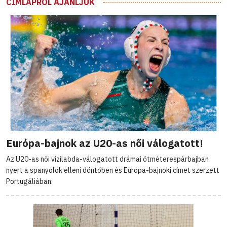
CÍMLAPRÓL AJÁNLJUK
Európa-bajnok az U20-as női válogatott!
Az U20-as női vízilabda-válogatott drámai ötméterespárbajban
nyert a spanyolok elleni döntőben és Európa-bajnoki címet szerzett
Portugáliában.