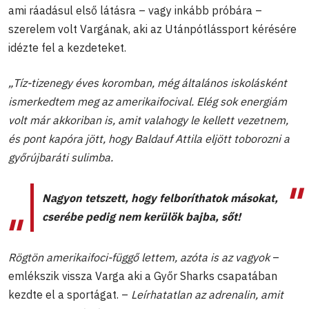
ami ráadásul első látásra – vagy inkább próbára –
szerelem volt Vargának, aki az Utánpótlássport kérésére
idézte fel a kezdeteket.
„Tíz-tizenegy éves koromban, még általános iskolásként
ismerkedtem meg az amerikaifocival. Elég sok energiám
volt már akkoriban is, amit valahogy le kellett vezetnem,
és pont kapóra jött, hogy Baldauf Attila eljött toborozni a
győrújbaráti sulimba.
Nagyon tetszett, hogy felboríthatok másokat,
cserébe pedig nem kerülök bajba, sőt!
Rögtön amerikaifoci-függő lettem, azóta is az vagyok
–
emlékszik vissza Varga aki a Győr Sharks csapatában
kezdte el a sportágat. –
Leírhatatlan az adrenalin, amit