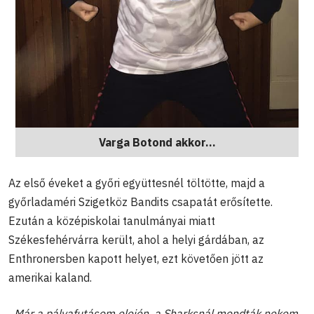
Varga Botond akkor...
Az első éveket a győri együttesnél töltötte, majd a
győrladaméri Szigetköz Bandits csapatát erősítette.
Ezután a középiskolai tanulmányai miatt
Székesfehérvárra került, ahol a helyi gárdában, az
Enthronersben kapott helyet, ezt követően jött az
amerikai kaland.
„Már a pályafutásom elején, a Sharksnál mondták nekem