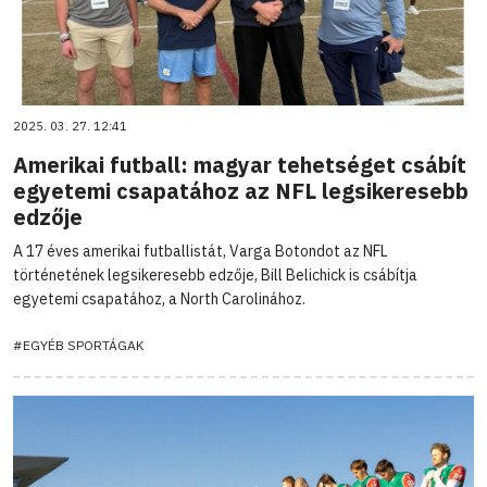
2025. 03. 27. 12:41
Amerikai futball: magyar tehetséget csábít
egyetemi csapatához az NFL legsikeresebb
edzője
A 17 éves amerikai futballistát, Varga Botondot az NFL
történetének legsikeresebb edzője, Bill Belichick is csábítja
egyetemi csapatához, a North Carolinához.
#EGYÉB SPORTÁGAK