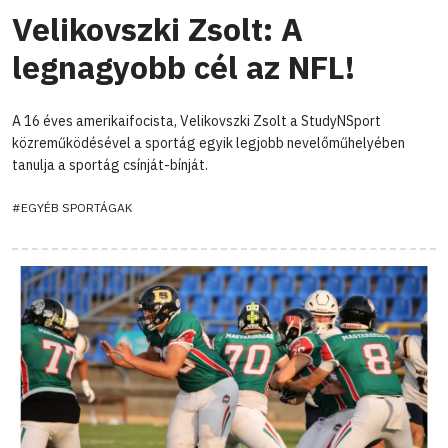
Velikovszki Zsolt: A
legnagyobb cél az NFL!
A 16 éves amerikaifocista, Velikovszki Zsolt a StudyNSport
közreműködésével a sportág egyik legjobb nevelőműhelyében
tanulja a sportág csínját-bínját.
#EGYÉB SPORTÁGAK