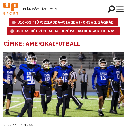
UTÁNPÓTLÁS
SPORT
U16-OS FIÚ VÍZILABDA-VILÁGBAJNOKSÁG, ZÁGRÁB
U20-AS NŐI VÍZILABDA EURÓPA-BAJNOKSÁG, OEIRAS
CÍMKE: AMERIKAIFUTBALL
2025. 11. 30. 16:55