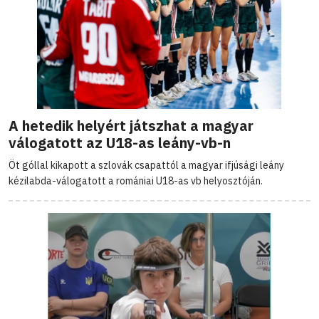
A hetedik helyért játszhat a magyar
válogatott az U18-as leány-vb-n
Öt góllal kikapott a szlovák csapattól a magyar ifjúsági leány
kézilabda-válogatott a romániai U18-as vb helyosztóján.