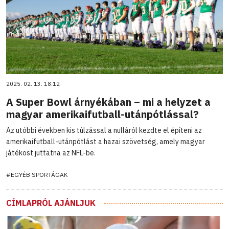
2025. 02. 13. 18:12
A Super Bowl árnyékában – mi a helyzet a
magyar amerikaifutball-utánpótlással?
Az utóbbi években kis túlzással a nulláról kezdte el építeni az
amerikaifutball-utánpótlást a hazai szövetség, amely magyar
játékost juttatna az NFL-be.
#EGYÉB SPORTÁGAK
CÍMLAPRÓL AJÁNLJUK