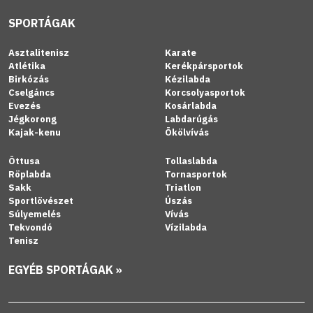
SPORTÁGAK
Asztalitenisz
Karate
Atlétika
Kerékpársportok
Birkózás
Kézilabda
Cselgáncs
Korcsolyasportok
Evezés
Kosárlabda
Jégkorong
Labdarúgás
Kajak-kenu
Ökölvívás
Öttusa
Tollaslabda
Röplabda
Tornasportok
Sakk
Triatlon
Sportlövészet
Úszás
Súlyemelés
Vívás
Tekvondó
Vízilabda
Tenisz
EGYÉB SPORTÁGAK »