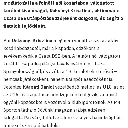
meglátogatta a felnőtt női kosárlabda-válogatott
korábbi kiválóságát, Raksányi Krisztinát, aki immár a
Csata DSE utánpótlásedzőjeként dolgozik, és segíti a
fiatalok fejlődését.
Bár
Raksányi Krisztina
még nem vonult vissza az aktív
kosárlabdázástól, már a kispadon, edzőként is
tevékenykedik a Csata DSE-ben. A felnőtt női válogatott
korábbi csapatkapitánya tavaly nyáron tért haza
Spanyolországból, és azóta a 13. kerületieket erősíti –
nemcsak játékosként, hanem utánpótlásedzőként is.
Jelenleg
Kárpáti Dániel
vezetőedző mellett az U18-as és
az U16-os csapat másodedzőjeként dolgozik, valamint
egyéni képzéseket is vezényel a klub ígéreteinek. Az M4
Sporton látható Jövünk! magazin stábja edzésen
látogatta Raksányit, illetve a korosztályos bajnokságban
remekül szereplő fiatalokat.