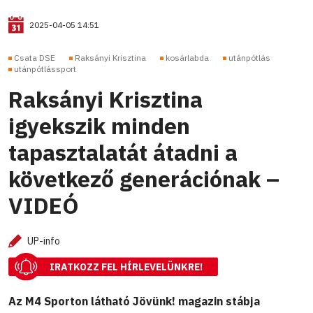
2025-04-05 14:51
Csata DSE
Raksányi Krisztina
kosárlabda
utánpótlás
utánpótlássport
Raksányi Krisztina
igyekszik minden
tapasztalatát átadni a
következő generációnak –
VIDEÓ
UP-info
IRATKOZZ FEL HÍRLEVELÜNKRE!
Az M4 Sporton látható Jövünk! magazin stábja