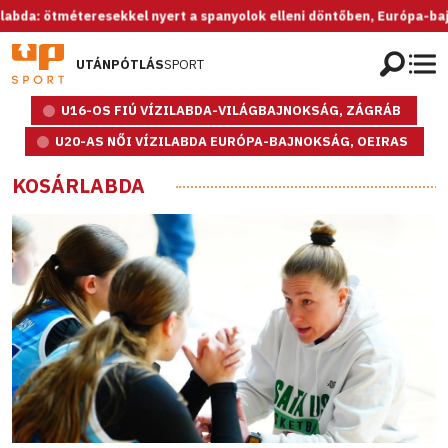
ötméteresekkel nyert a spanyolok elleni döntőben, Európa-bajnok az 
UTÁNPÓTLÁS
SPORT
U16-OS FIÚ VÍZILABDA-VILÁGBAJNOKSÁG, ZÁGRÁB
U20-AS NŐI VÍZILABDA EURÓPA-BAJNOKSÁG, OEIRAS
KOSÁRLABDA