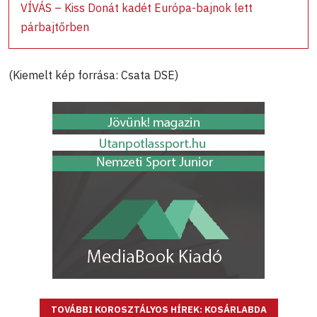
VÍVÁS – Kiss Donát kadét Európa-bajnok lett
párbajtőrben
(Kiemelt kép forrása: Csata DSE)
TOVÁBBI KOROSZTÁLYOS HÍREK: KOSÁRLABDA