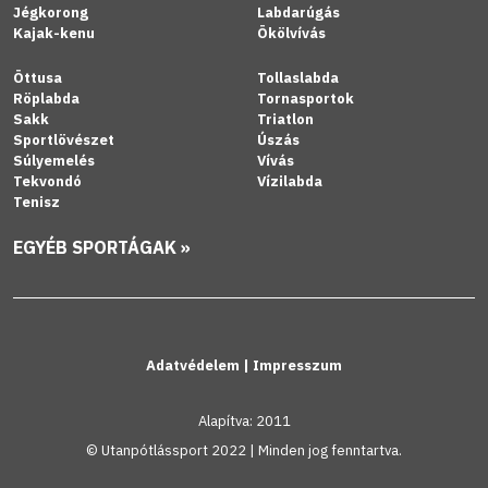
Jégkorong
Labdarúgás
Kajak-kenu
Ökölvívás
Öttusa
Tollaslabda
Röplabda
Tornasportok
Sakk
Triatlon
Sportlövészet
Úszás
Súlyemelés
Vívás
Tekvondó
Vízilabda
Tenisz
EGYÉB SPORTÁGAK »
Adatvédelem
|
Impresszum
Alapítva: 2011
© Utanpótlássport 2022 | Minden jog fenntartva.