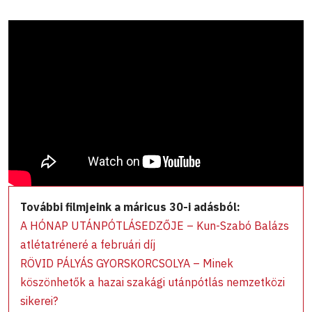
További filmjeink a máricus 30-i adásból:
A HÓNAP UTÁNPÓTLÁSEDZŐJE – Kun-Szabó Balázs
atlétatréneré a februári díj
RÖVID PÁLYÁS GYORSKORCSOLYA – Minek
köszönhetők a hazai szakági utánpótlás nemzetközi
sikerei?