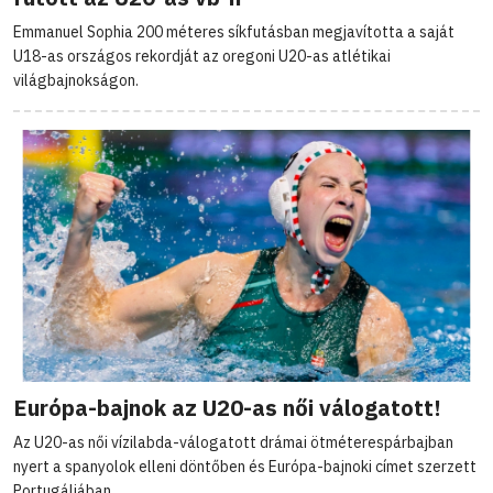
Emmanuel Sophia 200 méteres síkfutásban megjavította a saját
U18-as országos rekordját az oregoni U20-as atlétikai
világbajnokságon.
Európa-bajnok az U20-as női válogatott!
Az U20-as női vízilabda-válogatott drámai ötméterespárbajban
nyert a spanyolok elleni döntőben és Európa-bajnoki címet szerzett
Portugáliában.