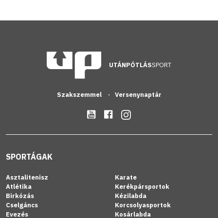
UTÁNPÓTLÁS
SPORT
Szakszemmel
Versenynaptár
SPORTÁGAK
Asztalitenisz
Karate
Atlétika
Kerékpársportok
Birkózás
Kézilabda
Cselgáncs
Korcsolyasportok
Evezés
Kosárlabda