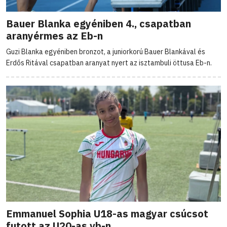
Bauer Blanka egyéniben 4., csapatban
aranyérmes az Eb-n
Guzi Blanka egyéniben bronzot, a juniorkorú Bauer Blankával és
Erdős Ritával csapatban aranyat nyert az isztambuli öttusa Eb-n.
Emmanuel Sophia U18-as magyar csúcsot
futott az U20-as vb-n