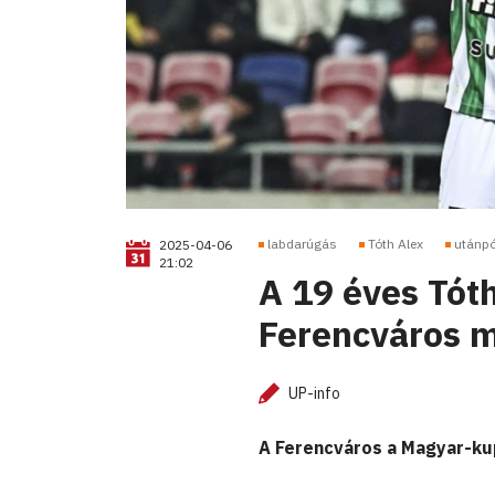
labdarúgás
Tóth Alex
utánpó
2025-04-06
21:02
A 19 éves Tóth
Ferencváros m
UP-info
A Ferencváros a Magyar-kup