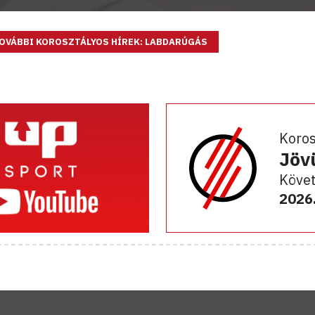
OVÁBBI KOROSZTÁLYOS HÍREK: LABDARÚGÁS
Koro
Jöv
Követ
2026.