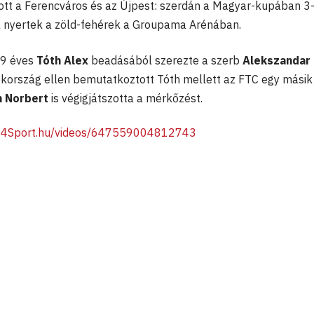
ott a Ferencváros és az Újpest: szerdán a Magyar-kupában 3
 nyertek a zöld-fehérek a Groupama Arénában.
19 éves
Tóth Alex
beadásából szerezte a szerb
Alekszandar
kország ellen bemutatkoztott Tóth mellett az FTC egy másik
n Norbert
is végigjátszotta a mérkőzést.
M4Sport.hu/videos/647559004812743