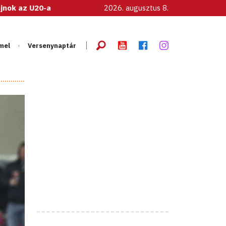
as női válogatott!
2026. augusztus 8.
mel
Versenynaptár