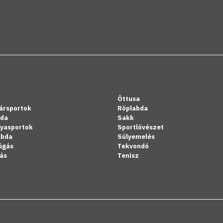
Öttusa
ársportok
Röplabda
bda
Sakk
lyasportok
Sportlövészet
abda
Súlyemelés
úgás
Tekvondó
ás
Tenisz