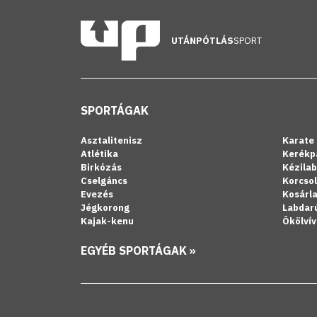
UTÁNPÓTLÁS
SPORT
SPORTÁGAK
Asztalitenisz
Karate
Atlétika
Kerékp
Birkózás
Kézila
Cselgáncs
Korcso
Evezés
Kosárl
Jégkorong
Labdar
Kajak-kenu
Ökölvív
EGYÉB SPORTÁGAK »