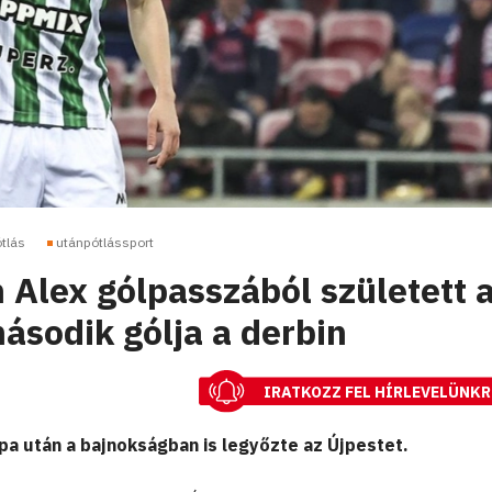
tlás
utánpótlássport
 Alex gólpasszából született 
ásodik gólja a derbin
IRATKOZZ FEL HÍRLEVELÜNKR
a után a bajnokságban is legyőzte az Újpestet.