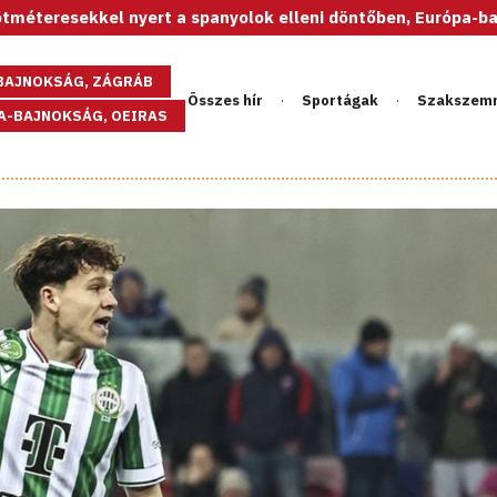
el nyert a spanyolok elleni döntőben, Európa-bajnok az U20-
GBAJNOKSÁG, ZÁGRÁB
Összes hír
Sportágak
Szakszem
PA-BAJNOKSÁG, OEIRAS