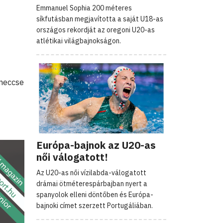
Emmanuel Sophia 200 méteres
síkfutásban megjavította a saját U18-as
országos rekordját az oregoni U20-as
atlétikai világbajnokságon.
 meccse
Európa-bajnok az U20-as
női válogatott!
Az U20-as női vízilabda-válogatott
drámai ötméterespárbajban nyert a
spanyolok elleni döntőben és Európa-
bajnoki címet szerzett Portugáliában.