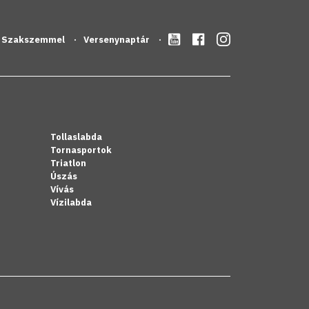
Szakszemmel
Versenynaptár
Tollaslabda
Tornasportok
Triatlon
Úszás
Vívás
Vízilabda