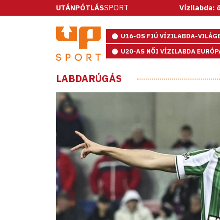
UTÁNPÓTLÁS
SPORT
Vízilabda: ötméteresekk
U16-OS FIÚ VÍZILABDA-VILÁ
U20-AS NŐI VÍZILABDA EURÓ
LABDARÚGÁS