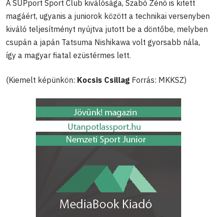
A SUPport Sport Club kiválósága, Szabó Zénó is kitett
magáért, ugyanis a juniorok között a technikai versenyben
kiváló teljesítményt nyújtva jutott be a döntőbe, melyben
csupán a japán Tatsuma Nishikawa volt gyorsabb nála,
így a magyar fiatal ezüstérmes lett.
(Kiemelt képünkön:
Kocsis Csillag
Forrás: MKKSZ)