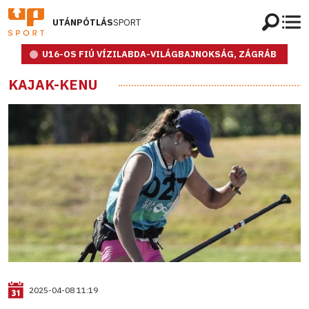
UTÁNPÓTLÁS
SPORT
U16-OS FIÚ VÍZILABDA-VILÁGBAJNOKSÁG, ZÁGRÁB
KAJAK-KENU
2025-04-08 11:19