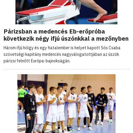
Párizsban a medencés Eb-erőpróba
következik négy ifjú úszónkkal a mezőnyben
Három ifjú hölgy és egy fiatalember is helyet kapott Sós Csaba
szövetségi kapitány medencés nagyválogatottjában az úszók
párizsi felnőtt Európa-bajnokságán.