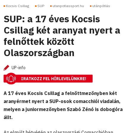
Kocsis Csillag
SUP
utanpotlassport.hu
utánpótlás
SUP: a 17 éves Kocsis
Csillag két aranyat nyert a
felnőttek között
Olaszországban
UP-info
IRATKOZZ FEL HÍRLEVELÜNKRE!
A 17 éves Kocsis Csillag a felnőttmezőnyben két
aranyérmet nyert a SUP-osok comacchiói viadalán,
melyen a juniormezőnyben Szabó Zénó is dobogóra
állt.
Az elmúlt hétvégén az olaszországi Comacchióban