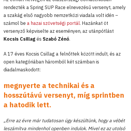
rendezték a Spring SUP Race elnevezésű versenyt, amely
a szakág első nagyobb nemzetközi viadala volt idén –
számol be
a hazai szövetségi portál
. Hazánkat öt
versenyző képviselte az eseményen, az utánpótlást
Kocsis Csillag
és
Szabó Zénó
.
A 17 éves Kocsis Csillag a felnőttek között indult, és az
open kategóriában háromból két számban is
diadalmaskodott:
megnyerte a technikai és a
hosszútávú versenyt, míg sprintben
a hatodik lett.
„Erre az évre már tudatosan úgy készültünk, hogy a vébét
leszámítva mindenhol openben indulok. Mivel ez az utolsó