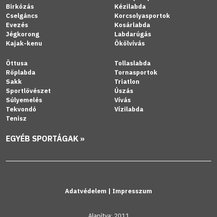
Birkózás
Kézilabda
Cselgáncs
Korcsolyasportok
Evezés
Kosárlabda
Jégkorong
Labdarúgás
Kajak-kenu
Ökölvívás
Öttusa
Tollaslabda
Röplabda
Tornasportok
Sakk
Triatlon
Sportlövészet
Úszás
Súlyemelés
Vívás
Tekvondó
Vízilabda
Tenisz
EGYÉB SPORTÁGAK »
Adatvédelem
|
Impresszum
Alapítva: 2011