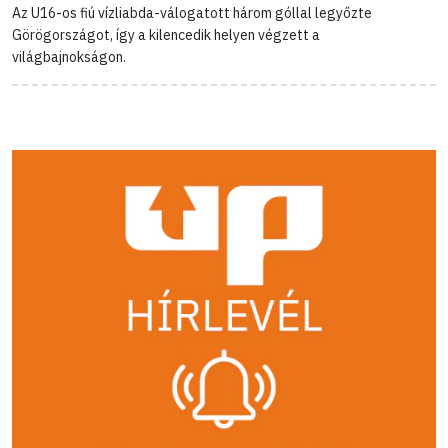
Az U16-os fiú vízliabda-válogatott három góllal legyőzte
Görögországot, így a kilencedik helyen végzett a
világbajnokságon.