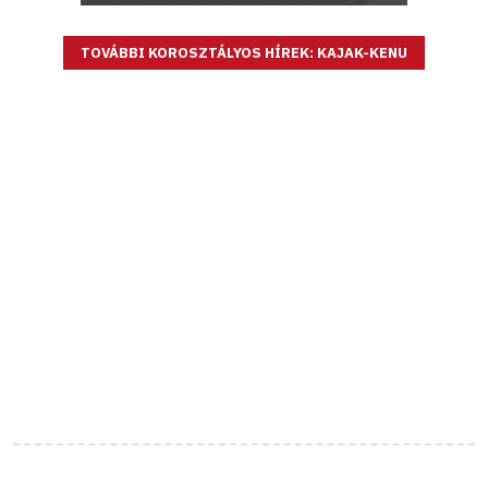
TOVÁBBI KOROSZTÁLYOS HÍREK: KAJAK-KENU