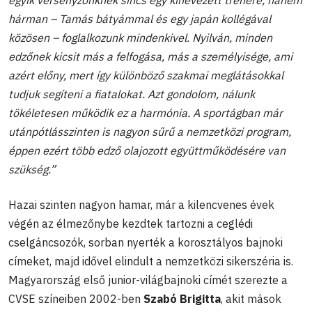
egyik versenyzőnknek sincs egy kinevezett trénere, hanem
hárman – Tamás bátyámmal és egy japán kollégával
közösen – foglalkozunk mindenkivel. Nyilván, minden
edzőnek kicsit más a felfogása, más a személyisége, ami
azért előny, mert így különböző szakmai meglátásokkal
tudjuk segíteni a fiatalokat. Azt gondolom, nálunk
tökéletesen működik ez a harmónia. A sportágban már
utánpótlásszinten is nagyon sűrű a nemzetközi program,
éppen ezért több edző olajozott együttműködésére van
szükség.”
Hazai szinten nagyon hamar, már a kilencvenes évek
végén az élmezőnybe kezdtek tartozni a ceglédi
cselgáncsozók, sorban nyerték a korosztályos bajnoki
címeket, majd idővel elindult a nemzetközi sikerszéria is.
Magyarország első junior-világbajnoki címét szerezte a
CVSE színeiben 2002-ben
Szabó Brigitta
, akit mások