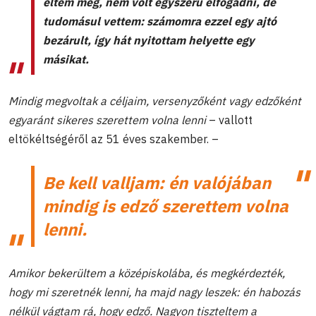
éltem meg, nem volt egyszerű elfogadni, de
tudomásul vettem: számomra ezzel egy ajtó
bezárult, így hát nyitottam helyette egy
másikat.
Mindig megvoltak a céljaim, versenyzőként vagy edzőként
egyaránt sikeres szerettem volna lenni
– vallott
eltökéltségéről az 51 éves szakember. –
Be kell valljam: én valójában
mindig is edző szerettem volna
lenni.
Amikor bekerültem a középiskolába, és megkérdezték,
hogy mi szeretnék lenni, ha majd nagy leszek: én habozás
nélkül vágtam rá, hogy edző. Nagyon tiszteltem a