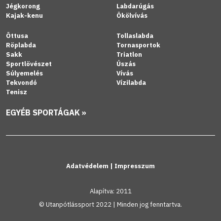
Jégkorong
Labdarúgás
Kajak-kenu
Ökölvívás
Öttusa
Tollaslabda
Röplabda
Tornasportok
Sakk
Triatlon
Sportlövészet
Úszás
Súlyemelés
Vívás
Tekvondó
Vízilabda
Tenisz
EGYÉB SPORTÁGAK »
Adatvédelem
|
Impresszum
Alapítva: 2011
© Utanpótlássport 2022 | Minden jog fenntartva.