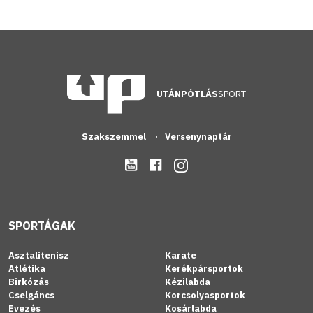
UTÁNPÓTLÁS
SPORT
Szakszemmel
Versenynaptár
SPORTÁGAK
Asztalitenisz
Karate
Atlétika
Kerékpársportok
Birkózás
Kézilabda
Cselgáncs
Korcsolyasportok
Evezés
Kosárlabda