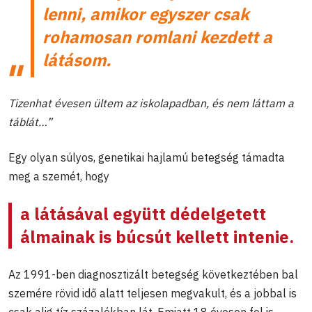
lenni, amikor egyszer csak
rohamosan romlani kezdett a
látásom.
Tizenhat évesen ültem az iskolapadban, és nem láttam a
táblát…”
Egy olyan súlyos, genetikai hajlamú betegség támadta
meg a szemét, hogy
a látásával együtt dédelgetett
álmainak is búcsút kellett intenie.
Az 1991-ben diagnosztizált betegség következtében bal
szemére rövid idő alatt teljesen megvakult, és a jobbal is
csak alig tíz százalékban lát. Emiatt 18 évesen fel is