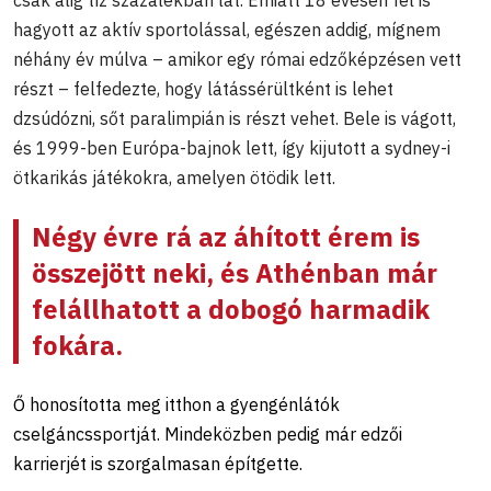
hagyott az aktív sportolással, egészen addig, mígnem
néhány év múlva – amikor egy római edzőképzésen vett
részt – felfedezte, hogy látássérültként is lehet
dzsúdózni, sőt paralimpián is részt vehet. Bele is vágott,
és 1999-ben Európa-bajnok lett, így kijutott a sydney-i
ötkarikás játékokra, amelyen ötödik lett.
Négy évre rá az áhított érem is
összejött neki, és Athénban már
felállhatott a dobogó harmadik
fokára.
Ő honosította meg itthon a gyengénlátók
cselgáncssportját. Mindeközben pedig már edzői
karrierjét is szorgalmasan építgette.