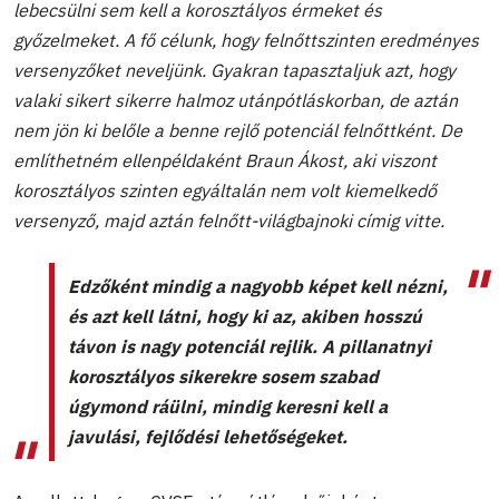
lebecsülni sem kell a korosztályos érmeket és
győzelmeket. A fő célunk, hogy felnőttszinten eredményes
versenyzőket neveljünk. Gyakran tapasztaljuk azt, hogy
valaki sikert sikerre halmoz utánpótláskorban, de aztán
nem jön ki belőle a benne rejlő potenciál felnőttként. De
említhetném ellenpéldaként Braun Ákost, aki viszont
korosztályos szinten egyáltalán nem volt kiemelkedő
versenyző, majd aztán felnőtt-világbajnoki címig vitte.
Edzőként mindig a nagyobb képet kell nézni,
és azt kell látni, hogy ki az, akiben hosszú
távon is nagy potenciál rejlik. A pillanatnyi
korosztályos sikerekre sosem szabad
úgymond ráülni, mindig keresni kell a
javulási, fejlődési lehetőségeket.