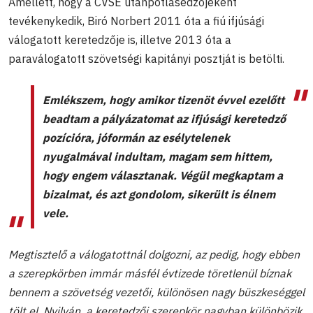
Amellett, hogy a CVSE utánpótlásedzőjeként
tevékenykedik, Biró Norbert 2011 óta a fiú ifjúsági
válogatott keretedzője is, illetve 2013 óta a
paraválogatott szövetségi kapitányi posztját is betölti.
Emlékszem, hogy amikor tizenöt évvel ezelőtt
beadtam a pályázatomat az ifjúsági keretedző
pozícióra, jóformán az esélytelenek
nyugalmával indultam, magam sem hittem,
hogy engem választanak. Végül megkaptam a
bizalmat, és azt gondolom, sikerült is élnem
vele.
Megtisztelő a válogatottnál dolgozni, az pedig, hogy ebben
a szerepkörben immár másfél évtizede töretlenül bíznak
bennem a szövetség vezetői, különösen nagy büszkeséggel
tölt el. Nyilván, a keretedzői szerepkör nagyban különbözik