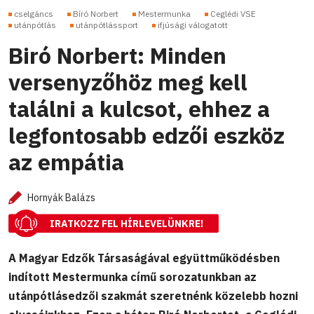
cselgáncs
Bíró Norbert
Mestermunka
Ceglédi VSE
utánpótlás
utánpótlássport
ifjúsági válogatott
Biró Norbert: Minden
versenyzőhöz meg kell
találni a kulcsot, ehhez a
legfontosabb edzői eszköz
az empátia
Hornyák Balázs
IRATKOZZ FEL HÍRLEVELÜNKRE!
A Magyar Edzők Társaságával együttműködésben
indított Mestermunka című sorozatunkban az
utánpótlásedzői szakmát szeretnénk közelebb hozni