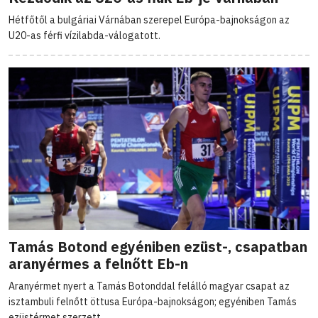
Hétfőtől a bulgáriai Várnában szerepel Európa-bajnokságon az
U20-as férfi vízilabda-válogatott.
Tamás Botond egyéniben ezüst-, csapatban
aranyérmes a felnőtt Eb-n
Aranyérmet nyert a Tamás Botonddal felálló magyar csapat az
isztambuli felnőtt öttusa Európa-bajnokságon; egyéniben Tamás
ezüstérmet szerzett.