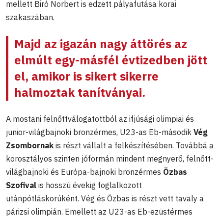
mellett Biró Norbert is edzett pályafutása korai
szakaszában.
Majd az igazán nagy áttörés az
elmúlt egy-másfél évtizedben jött
el, amikor is sikert sikerre
halmoztak tanítványai.
A mostani felnőttválogatottból az ifjúsági olimpiai és
junior-világbajnoki bronzérmes, U23-as Eb-második
Vég
Zsombornak
is részt vállalt a felkészítésében. Továbbá a
korosztályos szinten jóformán mindent megnyerő, felnőtt-
világbajnoki és Európa-bajnoki bronzérmes
Özbas
Szofival
is hosszú évekig foglalkozott
utánpótláskorúként. Vég és Özbas is részt vett tavaly a
párizsi olimpián. Emellett az U23-as Eb-ezüstérmes