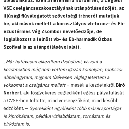
olvasóinkhoz. Ezen a héten Biró Norbertet, a Ceglédi
VSE cselgáncsszakosztályának utánpótlásedzőjét, az
ifjúsági fiúválogatott szövetségi trénerét mutatjuk
be, aki mások mellett a korosztályos vb-bronz- és Eb-
ezüstérmes Vég Zsombor nevelőedzője, de
foglalkozott a felnőtt vb- és Eb-harmadik Özbas
Szofival is az utánpótlásévei alatt.
„Már hatévesen elkezdtem dzsúdózni, viszont a
kezdetekben még nem vettem igazán komolyan, többször
abbahagytam, mígnem tízévesen végleg letettem a
voksomat a cselgáncs mellett
– meséli a kezdetekről
Biró
Norbert
, aki tősgyökeres ceglédiként egész pályafutását
a CVSE-ben töltötte, mind versenyzőként, mind később
edzőként. –
Gyerekként egyébként több másik sportágat
is kipróbáltam, például vízilabdáztam, tornáztam és
birkóztam is.