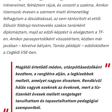
trénereimet, felnéztem rájuk, és vonzott a szakma. Amikor
tizennyolc évesen a szemem miatt átmenetileg
felhagytam a dzsúdózással, az sem tántorított el ettől.
Először földrajz-testnevelés szakos tanárként
diplomáztam, majd az edzői képzést is elvégeztem a TF-
en. Amikor parasportolóként visszatértem, közben már
javában – követve bátyám, Tamás példáját – edzősködtem
a Ceglédi VSE-ben.
Magától értetődő módon, utánpótlásedzőként
kezdtem, a ranglétra alján, a legkisebbek
mellett, amelyet nagyon élveztem. Rendkívül
hálás vagyok ezeknek az éveknek, mert a tíz-
tizenkét évesek mellett rengeteget
tanulhattam és tapasztalhattam pedagógiai
szempontból.