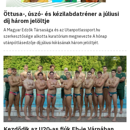
Öttusa-, úszó- és kézilabdatréner a júliusi
díj három jelöltje
A Magyar Edzők Társasága és az Utanpotlassport.hu
szerkesztősége alkotta kuratórium megnevezte A hónap
utánpótlásedzője díj júliusi kiírásának három jelöltjét.
Kezdődik az U20-as fiúk Eb-je Várnában