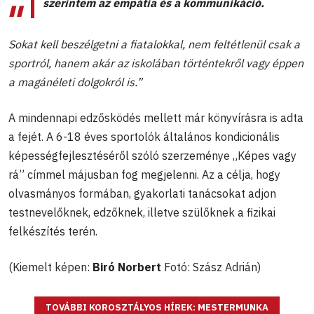
szerintem az empátia és a kommunikáció.
Sokat kell beszélgetni a fiatalokkal, nem feltétlenül csak a
sportról, hanem akár az iskolában történtekről vagy éppen
a magánéleti dolgokról is.”
A mindennapi edzősködés mellett már könyvírásra is adta
a fejét. A 6-18 éves sportolók általános kondicionális
képességfejlesztéséről szóló szerzeménye „Képes vagy
rá” címmel májusban fog megjelenni. Az a célja, hogy
olvasmányos formában, gyakorlati tanácsokat adjon
testnevelőknek, edzőknek, illetve szülőknek a fizikai
felkészítés terén.
(Kiemelt képen:
Biró Norbert
Fotó: Szász Adrián)
TOVÁBBI KOROSZTÁLYOS HÍREK: MESTERMUNKA