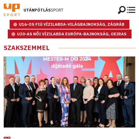
UTÁNPÓTLÁS
SPORT
U16-OS FIÚ VÍZILABDA-VILÁGBAJNOKSÁG, ZÁGRÁB
U20-AS NŐI VÍZILABDA EURÓPA-BAJNOKSÁG, OEIRAS
SZAKSZEMMEL