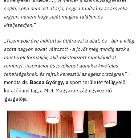
segíti, soha nem azt akarja, hogy a tanítvány az árnyéka
legyen, hanem hogy saját magára találjon és
kiteljesedjen.
”
„Tizennyolc éve indítottuk útjára ezt a díjat, és - bár a világ
azóta nagyon sokat változott - a jövőt még mindig azok a
mesterek formálják, akik elkötelezett munkájukkal
reményt, inspirációt és jövőképet adnak a kivételes
tehetségeknek, és rajtuk keresztül az egész országnak”
–
mondta
d
r. Bacsa György
, a
sport területét felügyelő
kuratóriumi tag, a MOL Magyarország ügyvezető
igazgatója.