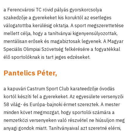
a Ferencvárosi TC rövid pályás gyorskorcsolya
szakedzője a gyerekeket kis koruktól az esetleges
válogatottba kerülésig oktatja. A sport megszerettetése
mellett célja, hogy a tanítványai kigenyensúlyozottak,
mentálisan erősek és magabiztosak legyenek. A Magyar
Speciális Olimpiai Szövetség felkérésére a fogyatékkal
élő sportolóknak is tart jeges edzéseket.
Pantelics Péter,
a kapuvári Castrum Sport Club karateedzője óvodás
kortól készíti fel a gyerekeket. Az egyesülete versenyzői
58 világ- és Európa-bajnoki érmet szereztek. A mester
minden követ megmozgat, hogy sportolói számára a
nemzetközi versenyeken való részvétel ne hiúsuljon meg
anyagi gondok miatt. Tanítványaival azt szeretné elérni,