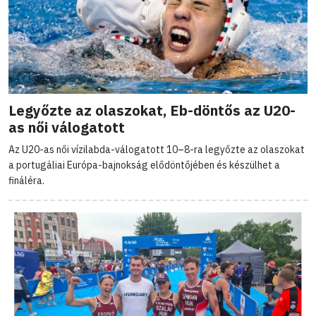
Legyőzte az olaszokat, Eb-döntős az U20-
as női válogatott
Az U20-as női vízilabda-válogatott 10–8-ra legyőzte az olaszokat
a portugáliai Európa-bajnokság elődöntőjében és készülhet a
fináléra.