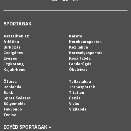
SPORTÁGAK
Asztalitenisz
Karate
Atlétika
Kerékpársportok
Birkózás
Kézilabda
Cselgáncs
Korcsolyasportok
Evezés
Kosárlabda
Jégkorong
Labdarúgás
Kajak-kenu
Ökölvívás
Öttusa
Tollaslabda
Röplabda
Tornasportok
Sakk
Triatlon
Sportlövészet
Úszás
Súlyemelés
Vívás
Tekvondó
Vízilabda
Tenisz
EGYÉB SPORTÁGAK »