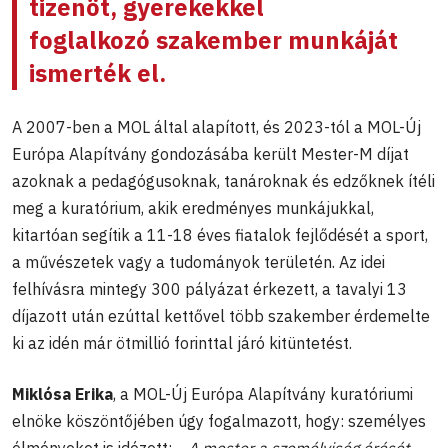
tizenöt, gyerekekkel
foglalkozó szakember munkáját
ismerték el.
A 2007-ben a MOL által alapított, és 2023-tól a MOL-Új
Európa Alapítvány gondozásába került Mester-M díjat
azoknak a pedagógusoknak, tanároknak és edzőknek ítéli
meg a kuratórium, akik eredményes munkájukkal,
kitartóan segítik a 11-18 éves fiatalok fejlődését a sport,
a művészetek vagy a tudományok területén. Az idei
felhívásra mintegy 300 pályázat érkezett, a tavalyi 13
díjazott után ezúttal kettővel több szakember érdemelte
ki az idén már ötmillió forinttal járó kitüntetést.
Miklósa Erika
, a MOL-Új Európa Alapítvány kuratóriumi
elnöke köszöntőjében úgy fogalmazott, hogy: személyes
élményeket is idézett:
„ A
m
ester a személyiség érését