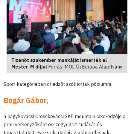
Tizenöt szakember munkáját ismerték el
Mester-M díjjal
Forrás: MOL-Új Európa Alapítvány
Sport kategóriában öt edzőt szólítottak pódiumra.
Bogár Gábor,
a nagykovácsi Crosskovácsi SKE mountain bike-edzője a
profi versenyzőként összegyűjtött tudását és
tapasztalatait igyekszik átadni az utánpótlásnak,