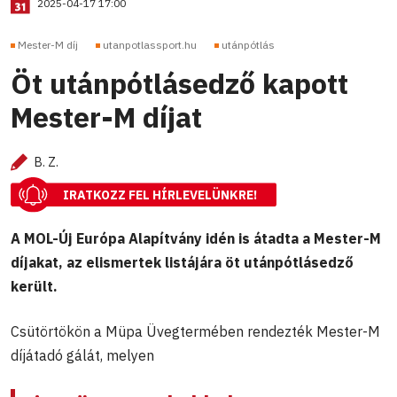
2025-04-17 17:00
Mester-M díj
utanpotlassport.hu
utánpótlás
Öt utánpótlásedző kapott
Mester-M díjat
B. Z.
IRATKOZZ FEL HÍRLEVELÜNKRE!
A MOL-Új Európa Alapítvány idén is átadta a Mester-M
díjakat, az elismertek listájára öt utánpótlásedző
került.
Csütörtökön a Müpa Üvegtermében rendezték Mester-M
díjátadó gálát, melyen