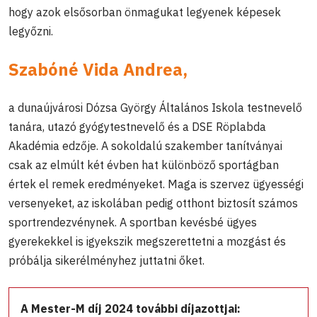
hogy azok elsősorban önmagukat legyenek képesek
legyőzni.
Szabóné Vida Andrea,
a dunaújvárosi Dózsa György Általános Iskola testnevelő
tanára, utazó gyógytestnevelő és a DSE Röplabda
Akadémia edzője. A sokoldalú szakember tanítványai
csak az elmúlt két évben hat különböző sportágban
értek el remek eredményeket. Maga is szervez ügyességi
versenyeket, az iskolában pedig otthont biztosít számos
sportrendezvénynek. A sportban kevésbé ügyes
gyerekekkel is igyekszik megszerettetni a mozgást és
próbálja sikerélményhez juttatni őket.
A Mester-M
d
íj 2024
további
díjazottjai: