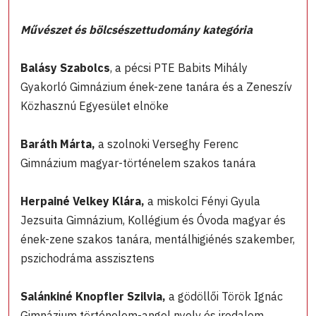
Művészet és bölcsészettudomány kategória
Balásy Szabolcs
, a pécsi PTE Babits Mihály
Gyakorló Gimnázium ének-zene tanára és a Zeneszív
Közhasznú Egyesület elnöke
Baráth Márta,
a szolnoki Verseghy Ferenc
Gimnázium magyar-történelem szakos tanára
Herpainé Velkey Klára,
a miskolci Fényi Gyula
Jezsuita Gimnázium, Kollégium és Óvoda magyar és
ének-zene szakos tanára, mentálhigiénés szakember,
pszichodráma asszisztens
Salánkiné Knopfler Szilvia,
a gödöllői Török Ignác
Gimnázium történelem-angol nyelv és irodalom