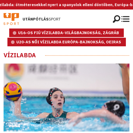
ötméteresekkel nyert a spanyolok elleni döntőben, Európa-bajnok az U
UTÁNPÓTLÁS
SPORT
U16-OS FIÚ VÍZILABDA-VILÁGBAJNOKSÁG, ZÁGRÁB
U20-AS NŐI VÍZILABDA EURÓPA-BAJNOKSÁG, OEIRAS
VÍZILABDA