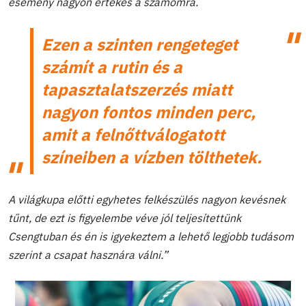
esemény nagyon értékes a számomra.
Ezen a szinten rengeteget
számít a rutin és a
tapasztalatszerzés miatt
nagyon fontos minden perc,
amit a felnőttválogatott
színeiben a vízben tölthetek.
A világkupa előtti egyhetes felkészülés nagyon kevésnek
tűnt, de ezt is figyelembe véve jól teljesítettünk
Csengtuban és én is igyekeztem a lehető legjobb tudásom
szerint a csapat hasznára válni.”