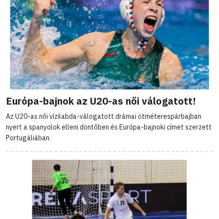
Európa-bajnok az U20-as női válogatott!
Az U20-as női vízilabda-válogatott drámai ötméterespárbajban
nyert a spanyolok elleni döntőben és Európa-bajnoki címet szerzett
Portugáliában.