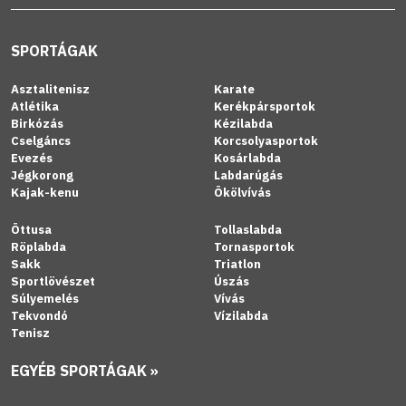
SPORTÁGAK
Asztalitenisz
Karate
Atlétika
Kerékpársportok
Birkózás
Kézilabda
Cselgáncs
Korcsolyasportok
Evezés
Kosárlabda
Jégkorong
Labdarúgás
Kajak-kenu
Ökölvívás
Öttusa
Tollaslabda
Röplabda
Tornasportok
Sakk
Triatlon
Sportlövészet
Úszás
Súlyemelés
Vívás
Tekvondó
Vízilabda
Tenisz
EGYÉB SPORTÁGAK »