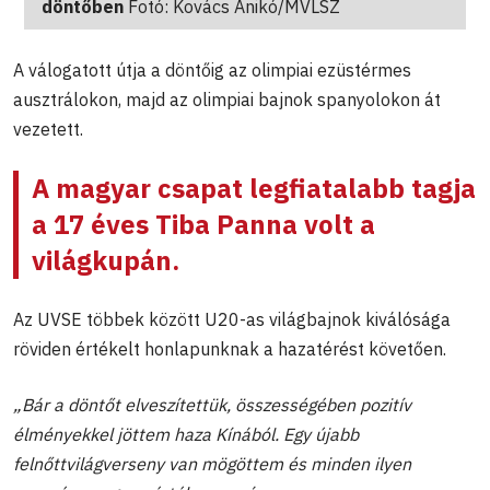
döntőben
Fotó: Kovács Anikó/MVLSZ
A válogatott útja a döntőig az olimpiai ezüstérmes
ausztrálokon, majd az olimpiai bajnok spanyolokon át
vezetett.
A magyar csapat legfiatalabb tagja
a 17 éves Tiba Panna volt a
világkupán.
Az UVSE többek között U20-as világbajnok kiválósága
röviden értékelt honlapunknak a hazatérést követően.
„Bár a döntőt elveszítettük, összességében pozitív
élményekkel jöttem haza Kínából. Egy újabb
felnőttvilágverseny van mögöttem és minden ilyen