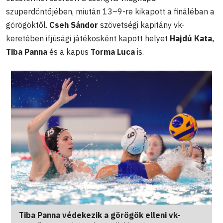
szuperdöntőjében, miután 13–9-re kikapott a fináléban a
görögöktől.
Cseh Sándor
szövetségi kapitány vk-
keretében ifjúsági játékosként kapott helyet
Hajdú
Kata,
Tiba Panna
és a kapus
Torma Luca
is.
Tiba Panna védekezik a görögök elleni vk-