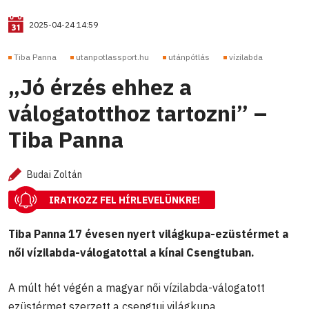
2025-04-24 14:59
Tiba Panna
utanpotlassport.hu
utánpótlás
vízilabda
„Jó érzés ehhez a
válogatotthoz tartozni” –
Tiba Panna
Budai Zoltán
IRATKOZZ FEL HÍRLEVELÜNKRE!
Tiba Panna 17 évesen nyert világkupa-ezüstérmet a
női vízilabda-válogatottal a kínai Csengtuban.
A múlt hét végén a magyar női vízilabda-válogatott
ezüstérmet szerzett a csengtui világkupa