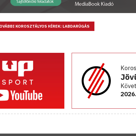
OVÁBBI KOROSZTÁLYOS HÍREK: LABDARÚGÁS
Koro
Jöv
Követ
2026.