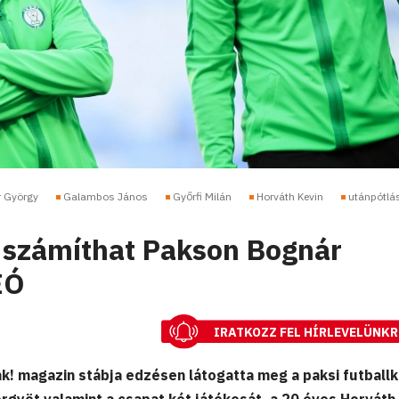
 György
Galambos János
Győrfi Milán
Horváth Kevin
utánpótlá
is számíthat Pakson Bognár
EÓ
IRATKOZZ FEL HÍRLEVELÜNKR
k! magazin stábja edzésen látogatta meg a paksi futballk