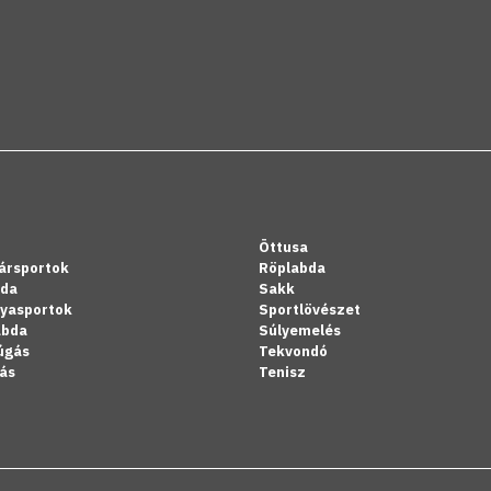
Öttusa
ársportok
Röplabda
bda
Sakk
lyasportok
Sportlövészet
abda
Súlyemelés
úgás
Tekvondó
ás
Tenisz