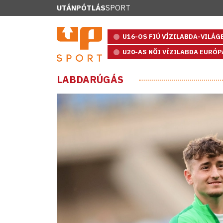
UTÁNPÓTLÁS
SPORT
U16-OS FIÚ VÍZILABDA-VILÁ
U20-AS NŐI VÍZILABDA EURÓ
LABDARÚGÁS