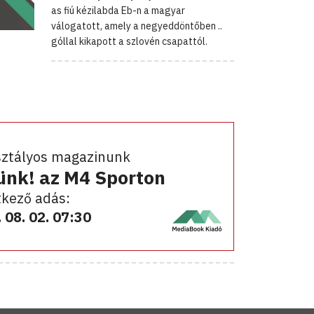
as fiú kézilabda Eb-n a magyar
válogatott, amely a negyeddöntőben ..
góllal kikapott a szlovén csapattól.
sztályos magazinunk
ünk! az M4 Sporton
kező adás:
 08. 02. 07:30