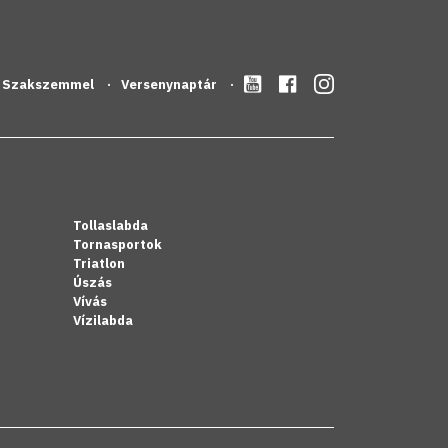
Szakszemmel
Versenynaptár
Tollaslabda
Tornasportok
Triatlon
Úszás
Vívás
Vízilabda