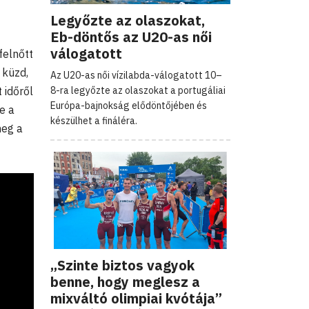
Legyőzte az olaszokat,
Eb-döntős az U20-as női
válogatott
felnőtt
 küzd,
Az U20-as női vízilabda-válogatott 10–
8-ra legyőzte az olaszokat a portugáliai
 időről
Európa-bajnokság elődöntőjében és
e a
készülhet a fináléra.
meg a
„Szinte biztos vagyok
benne, hogy meglesz a
mixváltó olimpiai kvótája”