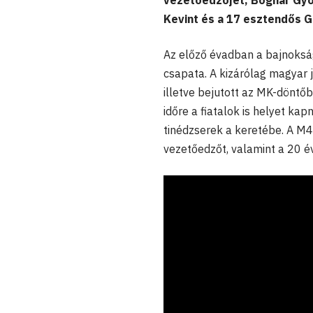
vezetőedzőjét, Bognár Györ
Kevint és a 17 esztendős 
Az előző évadban a bajnoksá
csapata. A kizárólag magyar 
illetve bejutott az MK-döntő
időre a fiatalok is helyet ka
tinédzserek a keretébe. A M4
vezetőedzőt, valamint a 20 