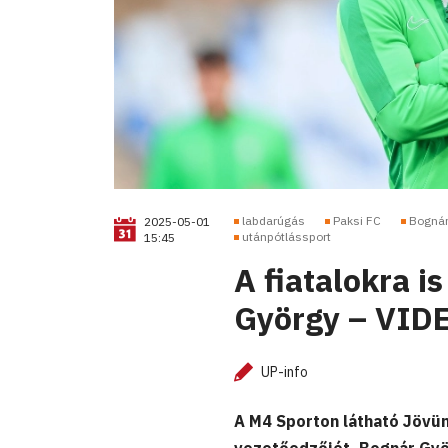
labdarúgás
Paksi FC
Bognár
2025-05-01
utánpótlássport
15:45
A fiatalokra 
György – VID
UP-info
A M4 Sporton látható Jövün