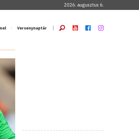
2026. augusztus 6.
mel
Versenynaptár