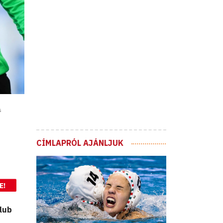
s
CÍMLAPRÓL AJÁNLJUK
E!
lub