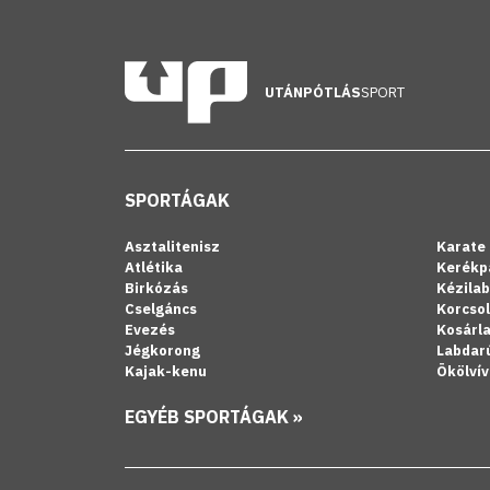
UTÁNPÓTLÁS
SPORT
SPORTÁGAK
Asztalitenisz
Karate
Atlétika
Kerékp
Birkózás
Kézila
Cselgáncs
Korcso
Evezés
Kosárl
Jégkorong
Labdar
Kajak-kenu
Ökölvív
EGYÉB SPORTÁGAK »