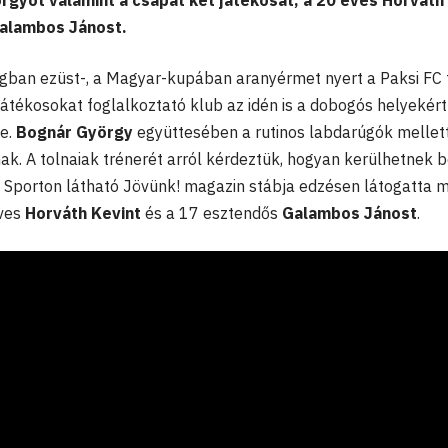
gyöt valamint a csapat két játékosát, a 20 éves Horváth
Galambos Jánost.
gban ezüst-, a Magyar-kupában aranyérmet nyert a Paksi FC 
játékosokat foglalkoztató klub az idén is a dobogós helyekért
be.
Bognár György
együttesében a rutinos labdarúgók mellett
pnak. A tolnaiak trénerét arról kérdeztük, hogyan kerülhetnek b
 Sporton látható Jövünk! magazin stábja edzésen látogatta 
éves
Horváth Kevint
és a 17 esztendős
Galambos Jánost
.