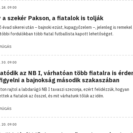
. 24. 09:00
a szekér Pakson, a fiatalok is tolják
ő évad sikerei után – bajnoki ezüst, kupagyőzelem –, jelenleg is remekel
utóbbi fordulókban több fiatal futballista kapott lehetőséget.
RÚGÁS
. 30. 09:00
atódik az NB I, várhatóan több fiatalra is érd
 figyelni a bajnokság második szakaszában
on rajtol a labdarúgó NB I tavaszi szezonja, ezért felidézzük, hogyan
ettek a fiatalok az ősszel, és mit várhatunk tőlük az idén.
RÚGÁS
. 20. 09:00