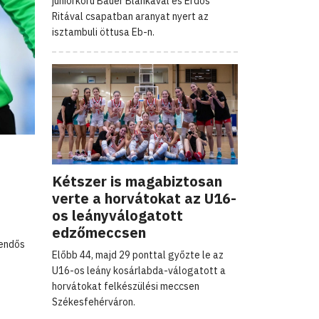
juniorkorú Bauer Blankával és Erdős
Ritával csapatban aranyat nyert az
isztambuli öttusa Eb-n.
Kétszer is magabiztosan
verte a horvátokat az U16-
os leányválogatott
edzőmeccsen
tendős
Előbb 44, majd 29 ponttal győzte le az
U16-os leány kosárlabda-válogatott a
horvátokat felkészülési meccsen
Székesfehérváron.