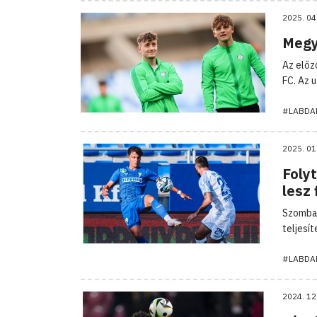
2025. 04
Megy 
Az előz
FC. Az 
#LABDA
2025. 01
Folyt
lesz
Szombat
teljesít
#LABDA
2024. 12