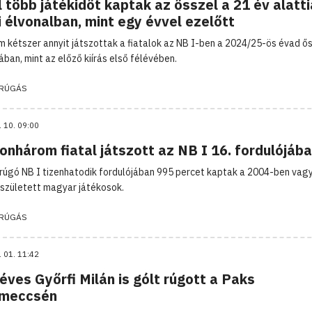
 több játékidőt kaptak az ősszel a 21 év alatti
 élvonalban, mint egy évvel ezelőtt
 kétszer annyit játszottak a fiatalok az NB I-ben a 2024/25-ös évad ős
ában, mint az előző kiírás első félévében.
RÚGÁS
. 10. 09:00
nhárom fiatal játszott az NB I 16. fordulójáb
rúgó NB I tizenhatodik fordulójában 995 percet kaptak a 2004-ben vagy
született magyar játékosok.
RÚGÁS
. 01. 11:42
éves Győrfi Milán is gólt rúgott a Paks
meccsén