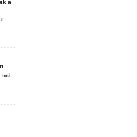
ak a
zi
an
 annál