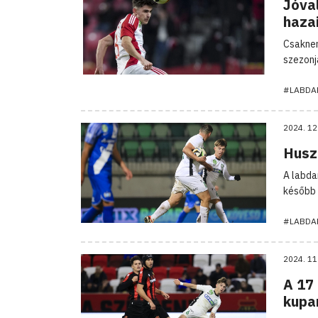
Jóval
hazai
Csaknem
szezonj
#LABDA
2024. 12
Huszo
A labda
később 
#LABDA
2024. 11
A 17 
kupa