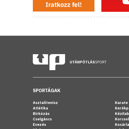
UTÁNPÓTLÁS
SPORT
SPORTÁGAK
Asztalitenisz
Karate
Atlétika
Kerékp
Birkózás
Kézila
Cselgáncs
Korcso
Evezés
Kosárl