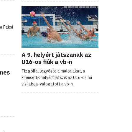
 a Paksi
A 9. helyért játszanak az
U16-os fiúk a vb-n
emes
Tíz góllal legyőzte a máltaiakat, a
kilencedik helyért játszik az U16-os fiú
vízilabda-válogatott a vb-n.