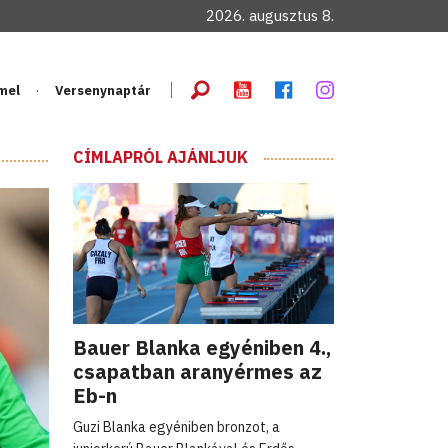
2026. augusztus 8.
mel
Versenynaptár
CÍMLAPRÓL AJÁNLJUK
Bauer Blanka egyéniben 4.,
csapatban aranyérmes az
Eb-n
Guzi Blanka egyéniben bronzot, a