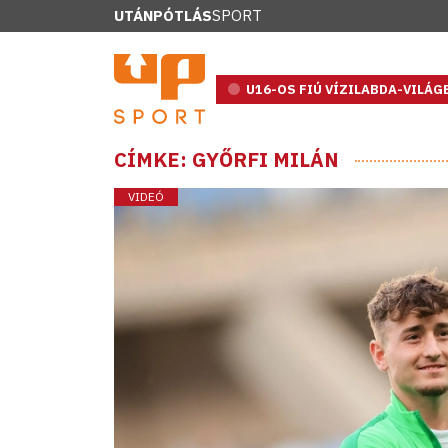
UTÁNPÓTLÁS
SPORT
U16-OS FIÚ VÍZILABDA-VILÁ
CÍMKE: GYŐRFI MILÁN
VIDEÓ