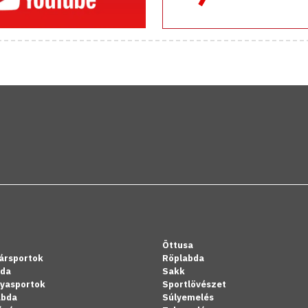
Öttusa
ársportok
Röplabda
bda
Sakk
lyasportok
Sportlövészet
abda
Súlyemelés