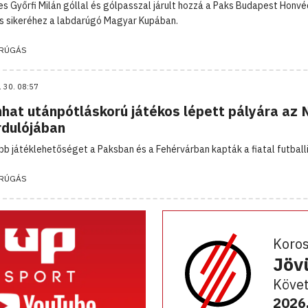
es Győrfi Milán góllal és gólpasszal járult hozzá a Paks Budapest Honvéd
s sikeréhez a labdarúgó Magyar Kupában.
RÚGÁS
. 30. 08:57
nhat utánpótláskorú játékos lépett pályára az 
rdulójában
bb játéklehetőséget a Paksban és a Fehérvárban kapták a fiatal futball
RÚGÁS
Koro
Jöv
Követ
2026.