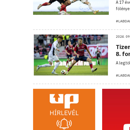
A 17 év
fölénye
#LABDA
2024. 09
Tize
8. fo
A legtö
#LABDA