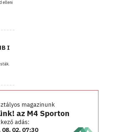
 elleni
NB I
isták.
sztályos magazinunk
ünk! az M4 Sporton
kező adás:
 08. 02. 07:30