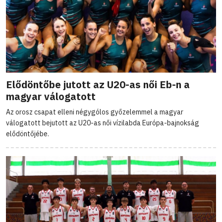
Elődöntőbe jutott az U20-as női Eb-n a
magyar válogatott
Az orosz csapat elleni négygólos győzelemmel a magyar
válogatott bejutott az U20-as női vízilabda Európa-bajnokság
elődöntőjébe.