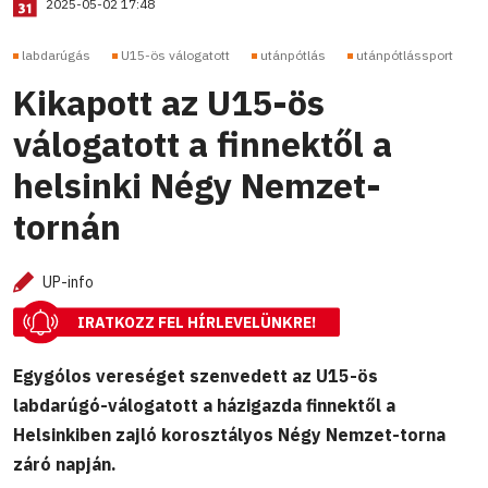
2025-05-02 17:48
labdarúgás
U15-ös válogatott
utánpótlás
utánpótlássport
Kikapott az U15-ös
válogatott a finnektől a
helsinki Négy Nemzet-
tornán
UP-info
IRATKOZZ FEL HÍRLEVELÜNKRE!
Egygólos vereséget szenvedett az U15-ös
labdarúgó-válogatott a házigazda finnektől a
Helsinkiben zajló korosztályos Négy Nemzet-torna
záró napján.