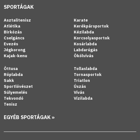
SPORTÁGAK
Asztalitenisz
Karate
Atlétika
Kerékpársportok
Birkózás
Kézilabda
Cselgáncs
Korcsolyasportok
Evezés
Kosárlabda
Jégkorong
Labdarúgás
Kajak-kenu
Ökölvívás
Öttusa
Tollaslabda
Röplabda
Tornasportok
Sakk
Triatlon
Sportlövészet
Úszás
Súlyemelés
Vívás
Tekvondó
Vízilabda
Tenisz
EGYÉB SPORTÁGAK »