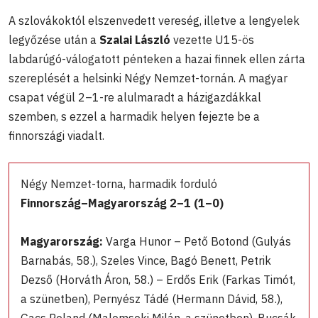
A szlovákoktól elszenvedett vereség, illetve a lengyelek
legyőzése után a
Szalai László
vezette U15-ös
labdarúgó-válogatott pénteken a hazai finnek ellen zárta
szereplését a helsinki Négy Nemzet-tornán. A magyar
csapat végül 2–1-re alulmaradt a házigazdákkal
szemben, s ezzel a harmadik helyen fejezte be a
finnországi viadalt.
Négy Nemzet-torna, harmadik forduló
Finnország–Magyarország 2–1 (1–0)
Magyarország:
Varga Hunor – Pető Botond (Gulyás
Barnabás, 58.), Szeles Vince, Bagó Benett, Petrik
Dezső (Horváth Áron, 58.) – Erdős Erik (Farkas Timót,
a szünetben), Pernyész Tádé (Hermann Dávid, 58.),
Gacs Roland (Malomsoki Milán, a szünetben), Bucsák