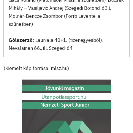
Mihály – Vasiljevic Andrej (Szegedi Botond, 63.),
Molnár-Bencze Zsombor (Forró Levente, a
szünetben)
Gólszerző:
Launiala 40+1. (tizenegyesből),
Nevalainen 66., ill. Szegedi 64.
(Kiemelt kép forrása: mlsz.hu)