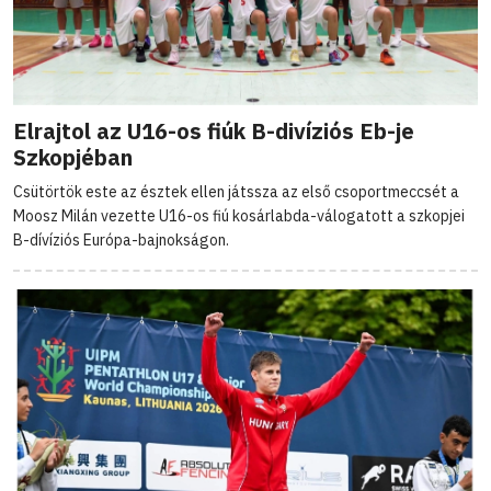
Elrajtol az U16-os fiúk B-divíziós Eb-je
Szkopjéban
Csütörtök este az észtek ellen játssza az első csoportmeccsét a
Moosz Milán vezette U16-os fiú kosárlabda-válogatott a szkopjei
B-dívíziós Európa-bajnokságon.