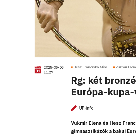
Hesz Franciska Míra
Vukmir Elen
2025-05-05
11:27
Rg: két bronzé
Európa-kupa-
UP-info
Vukmir Elena és Hesz Franc
gimnasztikázók a bakui Eu