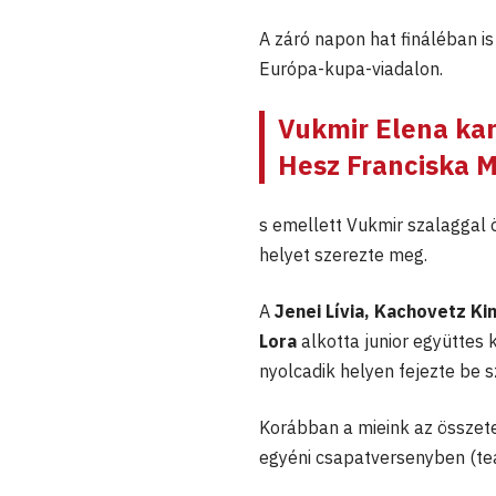
A záró napon hat fináléban is
Európa-kupa-viadalon.
Vukmir Elena
kar
Hesz Franciska M
s emellett Vukmir szalaggal 
helyet szerezte meg.
A
Jenei Lívia, Kachovetz Ki
Lora
alkotta junior együttes k
nyolcadik helyen fejezte be s
Korábban a mieink az összetet
egyéni csapatversenyben (tea