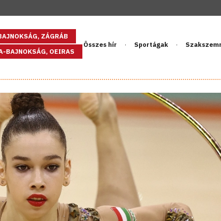
GBAJNOKSÁG, ZÁGRÁB
Összes hír
Sportágak
Szakszem
PA-BAJNOKSÁG, OEIRAS