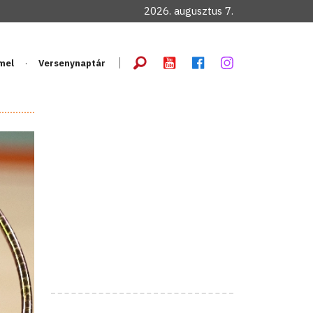
2026. augusztus 7.
mel
Versenynaptár