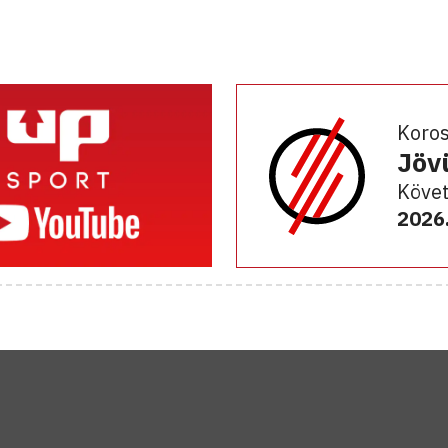
Koro
Jöv
Követ
2026.