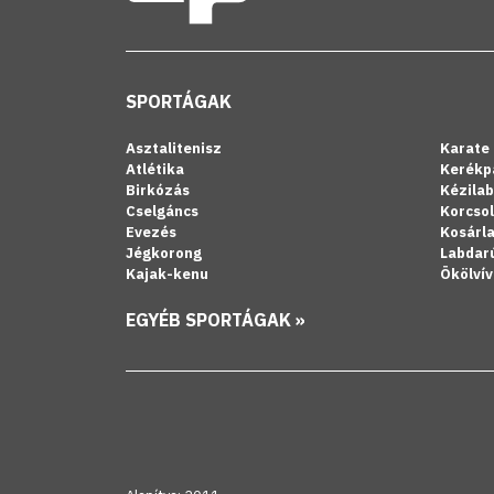
SPORTÁGAK
Asztalitenisz
Karate
Atlétika
Kerékp
Birkózás
Kézila
Cselgáncs
Korcso
Evezés
Kosárl
Jégkorong
Labdar
Kajak-kenu
Ökölvív
EGYÉB SPORTÁGAK »