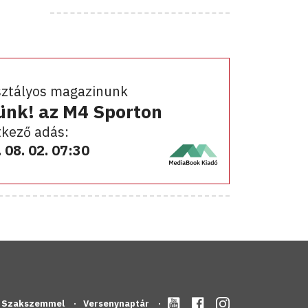
sztályos magazinunk
ünk! az M4 Sporton
kező adás:
 08. 02. 07:30
Szakszemmel
Versenynaptár