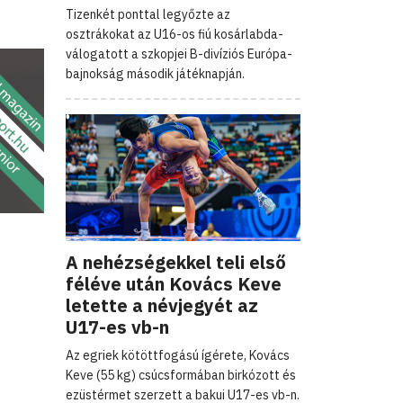
Tizenkét ponttal legyőzte az
osztrákokat az U16-os fiú kosárlabda-
válogatott a szkopjei B-divíziós Európa-
bajnokság második játéknapján.
A nehézségekkel teli első
féléve után Kovács Keve
letette a névjegyét az
U17-es vb-n
Az egriek kötöttfogású ígérete, Kovács
Keve (55 kg) csúcsformában birkózott és
ezüstérmet szerzett a bakui U17-es vb-n.