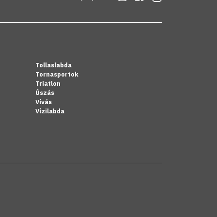
Tollaslabda
Tornasportok
Triatlon
Úszás
Vívás
Vízilabda