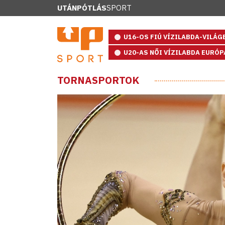
UTÁNPÓTLÁS
SPORT
U16-OS FIÚ VÍZILABDA-VILÁ
U20-AS NŐI VÍZILABDA EURÓ
TORNASPORTOK