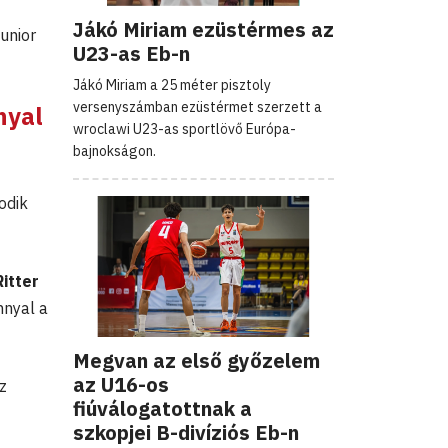
Jákó Miriam ezüstérmes az
unior
U23-as Eb-n
Jákó Miriam a 25 méter pisztoly
versenyszámban ezüstérmet szerzett a
nyal
wroclawi U23-as sportlövő Európa-
bajnokságon.
odik
itter
nnyal a
Megvan az első győzelem
az U16-os
z
fiúválogatottnak a
szkopjei B-divíziós Eb-n