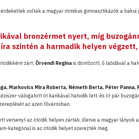
 érdekeltek voltak a magyar ritmikus gimnasztikázók a bakui j
ikával bronzérmet nyert, míg buzogán
íra
szintén a harmadik helyen végzett,
ötödikként zárt;
Örvendi Regina
is döntőzött, ő labdával a hat
nga, Markovics Mira Roberta, Németh Berta, Péter Panna, R
éziszer-válogatott öt karikával hatodik lett, és öt pár buzogá
zereplését az azeri fővárosban.
t versenyt az ötödik helyen zárták, illetve a magyar lányok a
m-kategória) is az ötödik helyet szerezték meg.