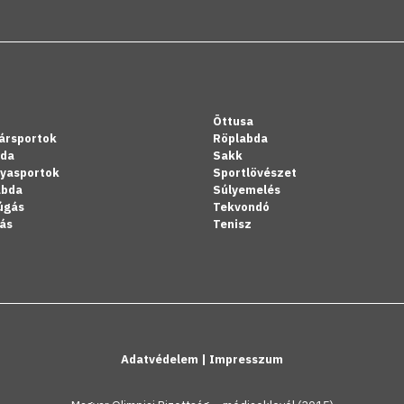
Öttusa
ársportok
Röplabda
bda
Sakk
lyasportok
Sportlövészet
abda
Súlyemelés
úgás
Tekvondó
ás
Tenisz
Adatvédelem
|
Impresszum