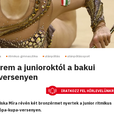
a
ritmikus gimnasztika
utánpótlás
utánpótlássport
rem a junioroktól a bakui
versenyen
IRATKOZZ FEL HÍRLEVELÜNKR
iska Míra révén két bronzérmet nyertek a junior ritmikus
rópa-kupa-versenyen.