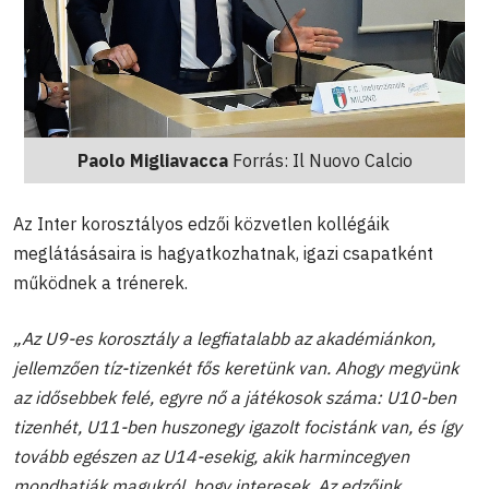
Paolo Migliavacca
Forrás: Il Nuovo Calcio
Az Inter korosztályos edzői közvetlen kollégáik
meglátásásaira is hagyatkozhatnak, igazi csapatként
működnek a trénerek.
„Az U9-es korosztály a legfiatalabb az akadémiánkon,
jellemzően tíz-tizenkét fős keretünk van. Ahogy megyünk
az idősebbek felé, egyre nő a játékosok száma: U10-ben
tizenhét, U11-ben huszonegy igazolt focistánk van, és így
tovább egészen az U14-esekig, akik harmincegyen
mondhatják magukról, hogy interesek. Az edzőink