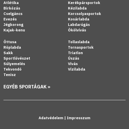
Atlétika
Kerékpársportok
Birkózás
Kézilabda
Cselgáncs
Korcsolyasportok
Evezés
Kosárlabda
Jégkorong
Labdarúgás
Kajak-kenu
Ökölvívás
Öttusa
Tollaslabda
Röplabda
Tornasportok
Sakk
Triatlon
Sportlövészet
Úszás
Súlyemelés
Vívás
Tekvondó
Vízilabda
Tenisz
EGYÉB SPORTÁGAK »
Adatvédelem
|
Impresszum