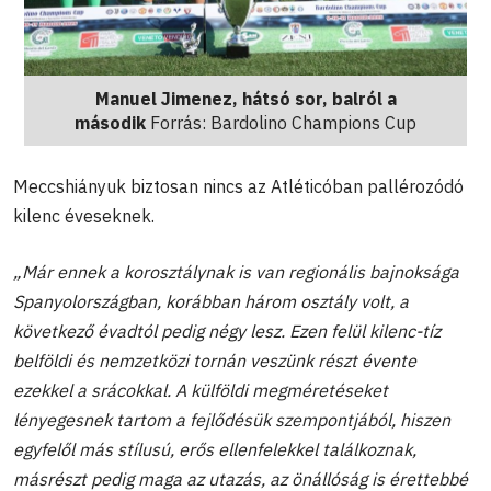
Manuel Jimenez, hátsó sor, balról a
második
Forrás: Bardolino Champions Cup
Meccshiányuk biztosan nincs az Atléticóban pallérozódó
kilenc éveseknek.
„Már ennek a korosztálynak is van regionális bajnoksága
Spanyolországban, korábban három osztály volt, a
következő évadtól pedig négy lesz. Ezen felül kilenc-tíz
belföldi és nemzetközi tornán veszünk részt évente
ezekkel a srácokkal. A külföldi megméretéseket
lényegesnek tartom a fejlődésük szempontjából, hiszen
egyfelől más stílusú, erős ellenfelekkel találkoznak,
másrészt pedig maga az utazás, az önállóság is érettebbé