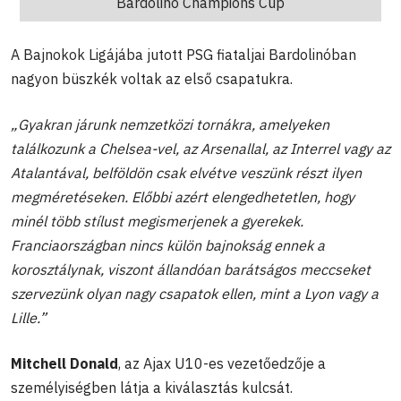
Bardolino Champions Cup
A Bajnokok Ligájába jutott PSG fiataljai Bardolinóban
nagyon büszkék voltak az első csapatukra.
„Gyakran járunk nemzetközi tornákra, amelyeken
találkozunk a Chelsea-vel, az Arsenallal, az Interrel vagy az
Atalantával, belföldön csak elvétve veszünk részt ilyen
megméretéseken. Előbbi azért elengedhetetlen, hogy
minél több stílust megismerjenek a gyerekek.
Franciaországban nincs külön bajnokság ennek a
korosztálynak, viszont állandóan barátságos meccseket
szervezünk olyan nagy csapatok ellen, mint a Lyon vagy a
Lille.”
Mitchell Donald
, az Ajax U10-es vezetőedzője a
személyiségben látja a kiválasztás kulcsát.