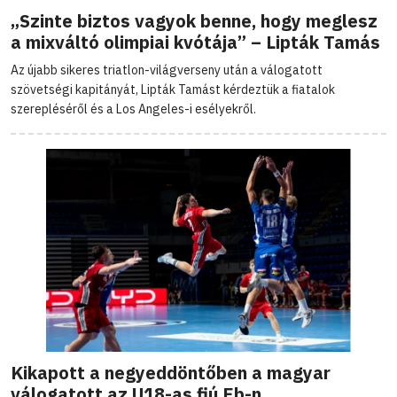
„Szinte biztos vagyok benne, hogy meglesz
a mixváltó olimpiai kvótája” – Lipták Tamás
Az újabb sikeres triatlon-világverseny után a válogatott
szövetségi kapitányát, Lipták Tamást kérdeztük a fiatalok
szerepléséről és a Los Angeles-i esélyekről.
Kikapott a negyeddöntőben a magyar
válogatott az U18-as fiú Eb-n