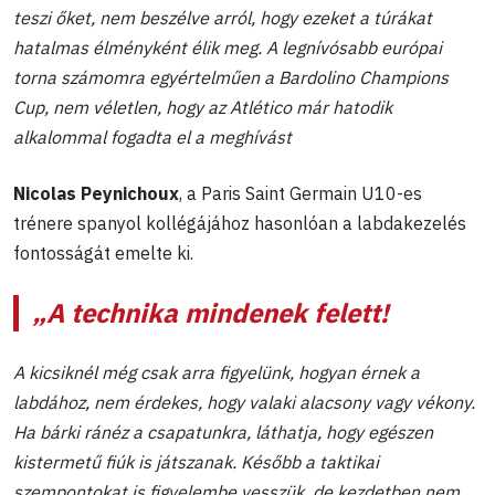
teszi őket, nem beszélve arról, hogy ezeket a túrákat
hatalmas élményként élik meg. A legnívósabb európai
torna számomra egyértelműen a Bardolino Champions
Cup, nem véletlen, hogy az Atlético már hatodik
alkalommal fogadta el a meghívást
Nicolas Peynichoux
, a Paris Saint Germain U10-es
trénere spanyol kollégájához hasonlóan a labdakezelés
fontosságát emelte ki.
„A technika mindenek felett!
A kicsiknél még csak arra figyelünk, hogyan érnek a
labdához, nem érdekes, hogy valaki alacsony vagy vékony.
Ha bárki ránéz a csapatunkra, láthatja, hogy egészen
kistermetű fiúk is játszanak. Később a taktikai
szempontokat is figyelembe vesszük, de kezdetben nem