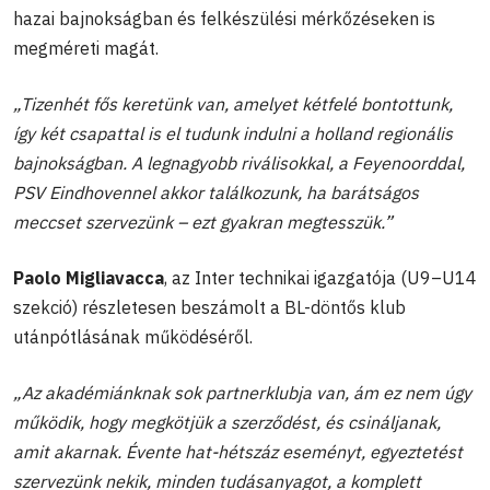
hazai bajnokságban és felkészülési mérkőzéseken is
megméreti magát.
„Tizenhét fős keretünk van, amelyet kétfelé bontottunk,
így két csapattal is el tudunk indulni a holland regionális
bajnokságban. A legnagyobb riválisokkal, a Feyenoorddal,
PSV Eindhovennel akkor találkozunk, ha barátságos
meccset szervezünk – ezt gyakran megtesszük.”
Paolo Migliavacca
, az Inter technikai igazgatója (U9–U14
szekció) részletesen beszámolt a BL-döntős klub
utánpótlásának működéséről.
„Az akadémiánknak sok partnerklubja van, ám ez nem úgy
működik, hogy megkötjük a szerződést, és csináljanak,
amit akarnak. Évente hat-hétszáz eseményt, egyeztetést
szervezünk nekik, minden tudásanyagot, a komplett