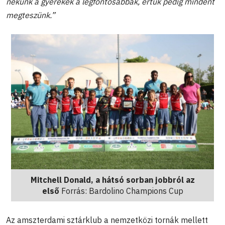
nekünk a gyerekek a legfontosabbak, értük pedig mindent
megteszünk.”
Mitchell Donald, a hátsó sorban jobbról az
első
Forrás: Bardolino Champions Cup
Az amszterdami sztárklub a nemzetközi tornák mellett