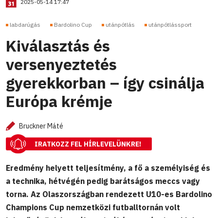
2025-05-14 17:47
labdarúgás
Bardolino Cup
utánpótlás
utánpótlássport
Kiválasztás és
versenyeztetés
gyerekkorban – így csinálja
Európa krémje
Bruckner Máté
IRATKOZZ FEL HÍRLEVELÜNKRE!
Eredmény helyett teljesítmény, a fő a személyiség és
a technika, hétvégén pedig barátságos meccs vagy
torna. Az Olaszországban rendezett U10-es Bardolino
Champions Cup nemzetközi futballtornán volt