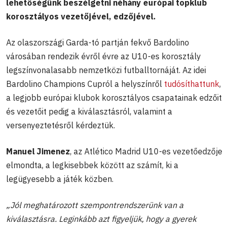
lehetőségünk beszélgetni néhány európai topklub
korosztályos vezetőjével, edzőjével.
Az olaszországi Garda-tó partján fekvő Bardolino
városában rendezik évről évre az U10-es korosztály
legszínvonalasabb nemzetközi futballtornáját. Az idei
Bardolino Champions Cupról a helyszínről
tudósíthattunk
,
a legjobb európai klubok korosztályos csapatainak edzőit
és vezetőit pedig a kiválasztásról, valamint a
versenyeztetésről kérdeztük.
Manuel Jimenez
, az Atlético Madrid U10-es vezetőedzője
elmondta, a legkisebbek között az számít, ki a
legügyesebb a játék közben.
„Jól meghatározott szempontrendszerünk van a
kiválasztásra. Leginkább azt figyeljük, hogy a gyerek