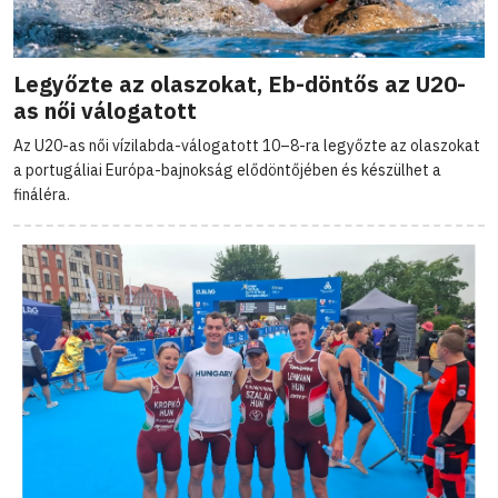
Legyőzte az olaszokat, Eb-döntős az U20-
as női válogatott
Az U20-as női vízilabda-válogatott 10–8-ra legyőzte az olaszokat
a portugáliai Európa-bajnokság elődöntőjében és készülhet a
fináléra.