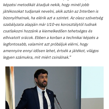
képzési metodikát átadjuk nekik, hogy minél jobb
játékosokat tudjanak nevelni, akik aztán az Interben is
bizonyíthatnak, ha elérik azt a szintet. Az olasz szövetség
szabályzata alapján már U10-es korosztálytól tudnak
csatlakozni hozzánk a kiemelkedően tehetséges és
elhivatott srácok. Ebben a korban a technikai képzés a
legfontosabb, valamint azt próbáljuk elérni, hogy
amennyire ennyi idősen lehet, értsék a játékot, világos
legyen számukra, mit miért csinálnak.”