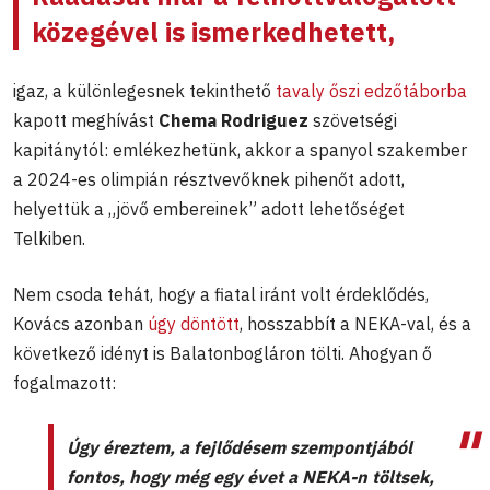
közegével is ismerkedhetett,
igaz, a különlegesnek tekinthető
tavaly őszi edzőtáborba
kapott meghívást
Chema Rodriguez
szövetségi
kapitánytól: emlékezhetünk, akkor a spanyol szakember
a 2024-es olimpián résztvevőknek pihenőt adott,
helyettük a „jövő embereinek” adott lehetőséget
Telkiben.
Nem csoda tehát, hogy a fiatal iránt volt érdeklődés,
Kovács azonban
úgy döntött
, hosszabbít a NEKA-val, és a
következő idényt is Balatonbogláron tölti. Ahogyan ő
fogalmazott:
Úgy éreztem, a fejlődésem szempontjából
fontos, hogy még egy évet a NEKA-n töltsek,