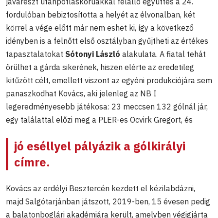
javarészt utánpótláskorúakkal felálló együttes a 24.
fordulóban bebiztosította a helyét az élvonalban, két
körrel a vége előtt már nem eshet ki, így a következő
idényben is a felnőtt első osztályban gyűjtheti az értékes
tapasztalatokat
Sótonyi László
alakulata. A fiatal tehát
örülhet a gárda sikerének, hiszen elérte az eredetileg
kitűzött célt, emellett viszont az egyéni produkciójára sem
panaszkodhat Kovács, aki jelenleg az NB I
legeredményesebb játékosa: 23 meccsen 132 gólnál jár,
egy találattal előzi meg a PLER-es Ocvirk Gregort, és
jó eséllyel pályázik a gólkirályi
címre.
Kovács az erdélyi Besztercén kezdett el kézilabdázni,
majd Salgótarjánban játszott, 2019-ben, 15 évesen pedig
a balatonboglári akadémiára került, amelyben végigjárta