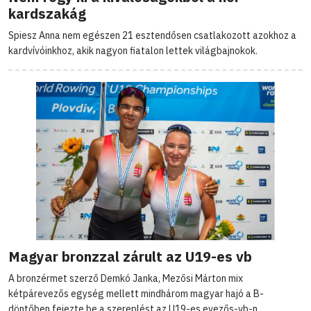
kardszakág
Spiesz Anna nem egészen 21 esztendősen csatlakozott azokhoz a
kardvívóinkhoz, akik nagyon fiatalon lettek világbajnokok.
Magyar bronzzal zárult az U19-es vb
A bronzérmet szerző Demkó Janka, Mezősi Márton mix
kétpárevezős egység mellett mindhárom magyar hajó a B-
döntőben fejezte be a szereplést az U19-es evezős-vb-n.