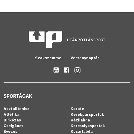
UTÁNPÓTLÁS
SPORT
Szakszemmel
Versenynaptár
SPORTÁGAK
Asztalitenisz
Karate
Atlétika
Kerékpársportok
Birkózás
Kézilabda
Cselgáncs
Korcsolyasportok
Evezés
Kosárlabda