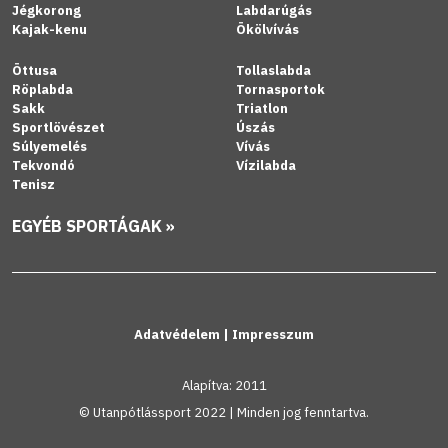
Jégkorong
Labdarúgás
Kajak-kenu
Ökölvívás
Öttusa
Tollaslabda
Röplabda
Tornasportok
Sakk
Triatlon
Sportlövészet
Úszás
Súlyemelés
Vívás
Tekvondó
Vízilabda
Tenisz
EGYÉB SPORTÁGAK »
Adatvédelem
|
Impresszum
Alapítva: 2011
© Utanpótlássport 2022 | Minden jog fenntartva.