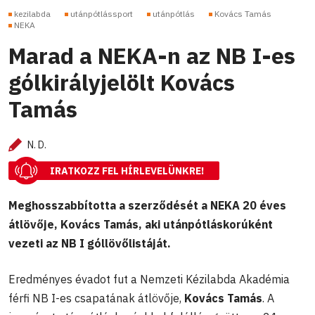
kezilabda
utánpótlássport
utánpótlás
Kovács Tamás
NEKA
Marad a NEKA-n az NB I-es
gólkirályjelölt Kovács
Tamás
N. D.
IRATKOZZ FEL HÍRLEVELÜNKRE!
Meghosszabbította a szerződését a NEKA 20 éves
átlövője, Kovács Tamás, aki utánpótláskorúként
vezeti az NB I góllövőlistáját.
Eredményes évadot fut a Nemzeti Kézilabda Akadémia
férfi NB I-es csapatának átlövője,
Kovács Tamás
. A