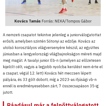
Kovács Tamás
Forrás: NEKA/Tompos Gábor
A nemzeti csapatot tekintve jelenleg a juniorválogatottat
erősíti, amelyben szintén Sótonyi az edzője. Kovács az
utolsó korosztályos világversenyére készül, az együttes
júniusban a lengyelországi világbajnokságon méreti majd
meg magát. A tavalyi junior Eb-n (amelyen az előzetesen
kijelölt célt, vagyis a legjobb nyolcba kerülést nem érte el
a csapat, végül 12. lett) Kovács hét meccsen lépett
pályára, és 33 gólt dobott, míg a 2023-as ifjúsági vb-n
ennél is eredményesebben zárt, 7 összecsapáson 35-ig
jutott.
Ráadásul már a felnőttválogatott