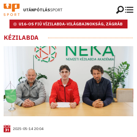
UTÁNPÓTLÁS
SPORT
U16-OS FIÚ VÍZILABDA-VILÁGBAJNOKSÁG, ZÁGRÁB
KÉZILABDA
2025-05-14 20:04