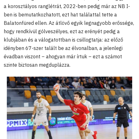
a korosztályos ranglétrát, 2022-ben pedig már az NB I-
ben is bemutatkozhatott, ezt hat találattal tette a
Balatonfüred ellen. Az átlövő egyik legnagyobb erőssége,
hogy rendkívül gólveszélyes, ezt az erényét pedig a
klubjában és a válogatottban is csillogtatja: az előző
idényben 67-szer talált be az élvonalban, a jelenlegi
évadban viszont – ahogyan már írtuk – ezt a számot
szinte biztosan megduplázza.