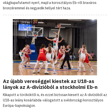
világkupafutamot nyert, majd a korosztályos Eb-ről bravúros
bronzéremmel és negyedik hellyel tért haza.
Az újabb vereséggel kiestek az U18-as
lányok az A-divízióból a stockholmi Eb-n
Kikapott a törököktől is, és ezzel biztosan kiesett az A-divízióból az
U18-as leány kosárlabda-válogatott a svédországi korosztályos
Európa-bajnokságon.