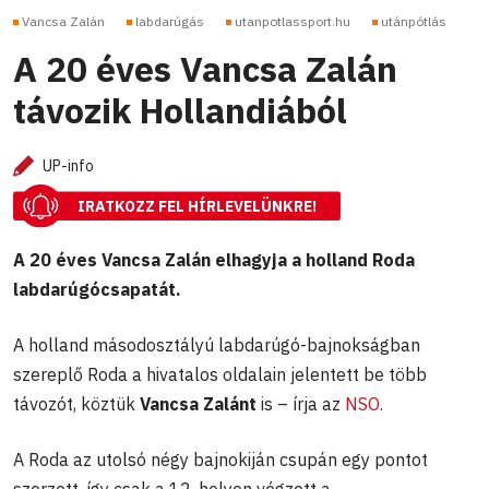
Vancsa Zalán
labdarúgás
utanpotlassport.hu
utánpótlás
A 20 éves Vancsa Zalán
távozik Hollandiából
UP-info
IRATKOZZ FEL HÍRLEVELÜNKRE!
A 20 éves Vancsa Zalán elhagyja a holland Roda
labdarúgócsapatát.
A holland másodosztályú labdarúgó-bajnokságban
szereplő Roda a hivatalos oldalain jelentett be több
távozót, köztük
Vancsa Zalánt
is – írja az
NSO.
A Roda az utolsó négy bajnokiján csupán egy pontot
szerzett, így csak a 12. helyen végzett a