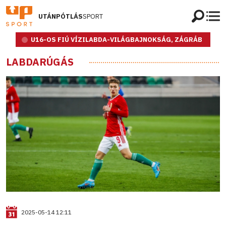
UTÁNPÓTLÁS
SPORT
U16-OS FIÚ VÍZILABDA-VILÁGBAJNOKSÁG, ZÁGRÁB
LABDARÚGÁS
2025-05-14 12:11