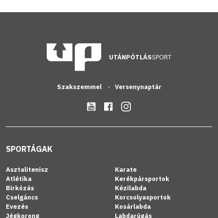
UTÁNPÓTLÁS
SPORT
Szakszemmel
Versenynaptár
SPORTÁGAK
Asztalitenisz
Karate
Atlétika
Kerékpársportok
Birkózás
Kézilabda
Cselgáncs
Korcsolyasportok
Evezés
Kosárlabda
Jégkorong
Labdarúgás