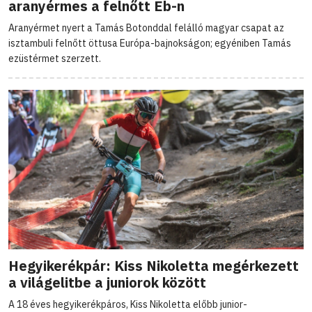
aranyérmes a felnőtt Eb-n
Aranyérmet nyert a Tamás Botonddal felálló magyar csapat az
isztambuli felnőtt öttusa Európa-bajnokságon; egyéniben Tamás
ezüstérmet szerzett.
Hegyikerékpár: Kiss Nikoletta megérkezett
a világelitbe a juniorok között
A 18 éves hegyikerékpáros, Kiss Nikoletta előbb junior-