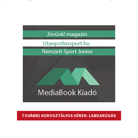
TOVÁBBI KOROSZTÁLYOS HÍREK: LABDARÚGÁS