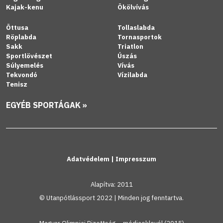
Kajak-kenu
Ökölvívás
Öttusa
Tollaslabda
Röplabda
Tornasportok
Sakk
Triatlon
Sportlövészet
Úszás
Súlyemelés
Vívás
Tekvondó
Vízilabda
Tenisz
EGYÉB SPORTÁGAK »
Adatvédelem
|
Impresszum
Alapítva: 2011
© Utanpótlássport 2022 | Minden jog fenntartva.