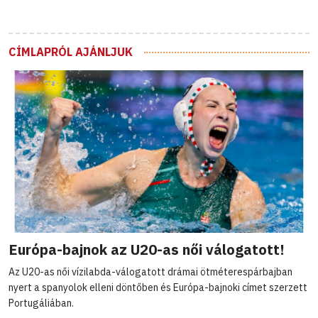
CÍMLAPRÓL AJÁNLJUK
Európa-bajnok az U20-as női válogatott!
Az U20-as női vízilabda-válogatott drámai ötméterespárbajban
nyert a spanyolok elleni döntőben és Európa-bajnoki címet szerzett
Portugáliában.