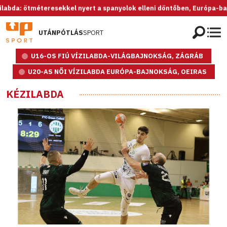
méteresekkel nyert a spanyolok elleni döntőben, Európa-bajnok az U2
UTÁNPÓTLÁS
SPORT
U16-OS FIÚ VÍZILABDA-VILÁGBAJNOKSÁG, ZÁGRÁB
U20-AS NŐI VÍZILABDA EURÓPA-BAJNOKSÁG, OEIRAS
KÉZILABDA