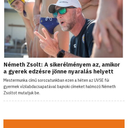
Németh Zsolt: A sikerélményem az, amikor
a gyerek edzésre jönne nyaralás helyett
Mestermunka című sorozatunkban ezen a héten az UVSE fúi
gyermek vízilabdacsapatával bajnoki címeket halmozó Németh
Zsoltot mutatjuk be.