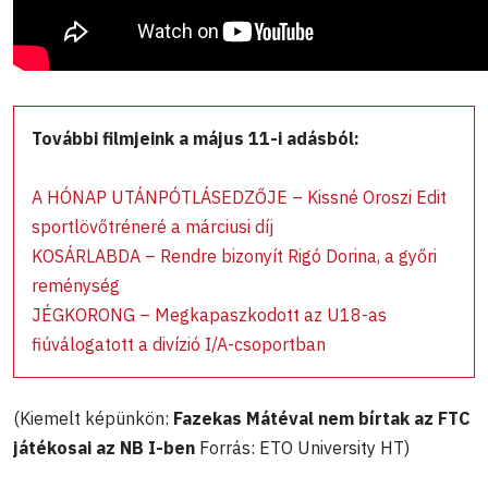
További filmjeink a május 11-i adásból:
A HÓNAP UTÁNPÓTLÁSEDZŐJE – Kissné Oroszi Edit
sportlövőtréneré a márciusi díj
KOSÁRLABDA – Rendre bizonyít Rigó Dorina, a győri
reménység
JÉGKORONG – Megkapaszkodott az U18-as
fiúválogatott a divízió I/A-csoportban
(Kiemelt képünkön:
Fazekas Mátéval nem bírtak az FTC
játékosai az NB I-ben
Forrás: ETO University HT)