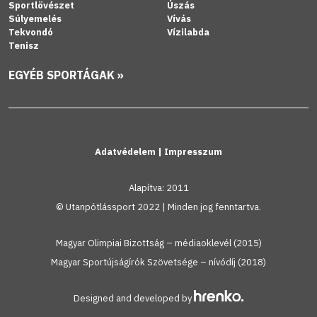
Sportlövészet
Úszás
Súlyemelés
Vívás
Tekvondó
Vízilabda
Tenisz
EGYÉB SPORTÁGAK »
Adatvédelem
|
Impresszum
Alapítva: 2011
© Utanpótlássport 2022 | Minden jog fenntartva.
Magyar Olimpiai Bizottság – médiaoklevél (2015)
Magyar Sportújságírók Szövetsége – nívódíj (2018)
Designed and developed by