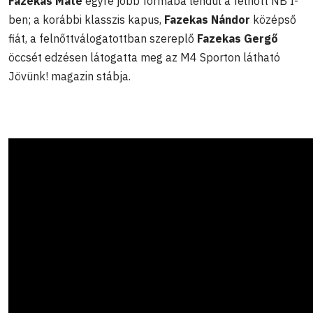
Fazekas Máté
egyre jobb formába lendül a felnőtt NB I-
ben; a korábbi klasszis kapus,
Fazekas Nándor
középső
fiát, a felnőttválogatottban szereplő
Fazekas Gergő
öccsét edzésen látogatta meg az M4 Sporton látható
Jövünk! magazin stábja.