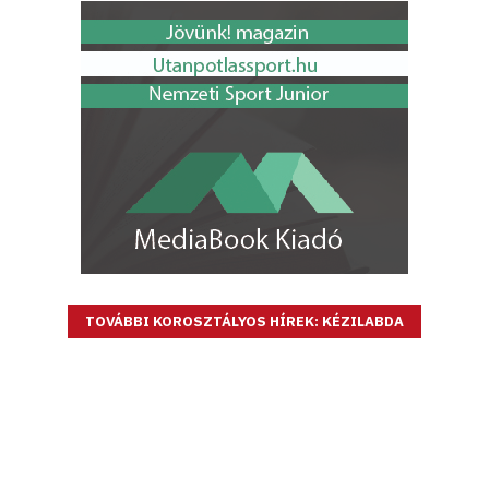
TOVÁBBI KOROSZTÁLYOS HÍREK: KÉZILABDA