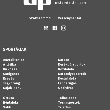
UTÁNPÓTLÁS
SPORT
Szakszemmel
Versenynaptár
SPORTÁGAK
Asztalitenisz
Karate
Atlétika
Kerékpársportok
Birkózás
Kézilabda
Cselgáncs
Korcsolyasportok
Evezés
Kosárlabda
Jégkorong
Labdarúgás
Kajak-kenu
Ökölvívás
Öttusa
Tollaslabda
Röplabda
Tornasportok
Sakk
Triatlon