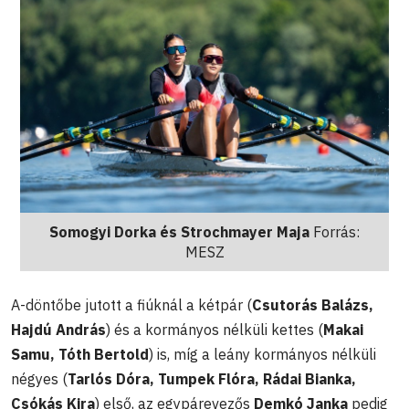
Somogyi Dorka
és
Strochmayer Maja
Forrás:
MESZ
A-döntőbe jutott a fiúknál a kétpár (
Csutorás Balázs,
Hajdú András
) és a kormányos nélküli kettes (
Makai
Samu, Tóth Bertold
) is, míg a leány kormányos nélküli
négyes (
Tarlós Dóra, Tumpek Flóra, Rádai Bianka,
Csókás Kira
) első, az egypárevezős
Demkó Janka
pedig