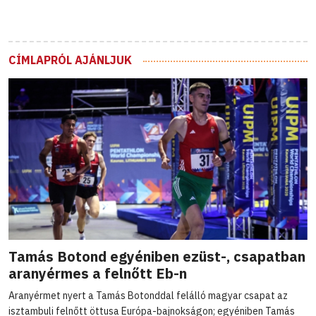
CÍMLAPRÓL AJÁNLJUK
Tamás Botond egyéniben ezüst-, csapatban
aranyérmes a felnőtt Eb-n
Aranyérmet nyert a Tamás Botonddal felálló magyar csapat az
isztambuli felnőtt öttusa Európa-bajnokságon; egyéniben Tamás