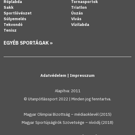
Röplabda
Tornasportok
Sakk
Triatlon
Sportlövészet
Úszás
Súlyemelés
Vívás
Tekvondó
Vízilabda
Tenisz
EGYÉB SPORTÁGAK »
Adatvédelem
|
Impresszum
Alapítva: 2011
© Utanpótlássport 2022 | Minden jog fenntartva.
Magyar Olimpiai Bizottság – médiaoklevél (2015)
Magyar Sportújságírók Szövetsége – nívódíj (2018)