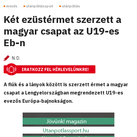
evezés
utánpótlássport
utánpótlás
Két ezüstérmet szerzett a
magyar csapat az U19-es
Eb-n
N. D.
IRATKOZZ FEL HÍRLEVELÜNKRE!
A fiúk és a lányok között is szerzett érmet a magyar
csapat a Lengyelországban megrendezett U19-es
evezős Európa-bajnokságon.