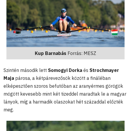
Kup Barnabás
Forrás: MESZ
Szintén második lett
Somogyi Dorka
és
Strochmayer
Maja
párosa, a kétpárevezősök között a fináléban
elképesztően szoros befutóban az aranyérmes görögök
mögött kevesebb mint két tizeddel maradtak le a magyar
lányok, míg a harmadik olaszokat hét századdal előzték
meg.