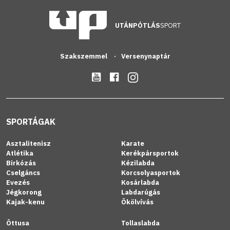
UTÁNPÓTLÁS
SPORT
Szakszemmel
Versenynaptár
SPORTÁGAK
Asztalitenisz
Karate
Atlétika
Kerékpársportok
Birkózás
Kézilabda
Cselgáncs
Korcsolyasportok
Evezés
Kosárlabda
Jégkorong
Labdarúgás
Kajak-kenu
Ökölvívás
Öttusa
Tollaslabda