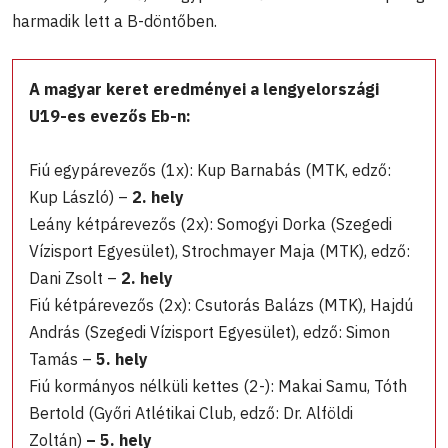
harmadik lett a B-döntőben.
A magyar keret eredményei a lengyelországi
U19-es evezős Eb-n:
Fiú egypárevezős (1x): Kup Barnabás (MTK, edző:
Kup László) –
2. hely
Leány kétpárevezős (2x): Somogyi Dorka (Szegedi
Vízisport Egyesület), Strochmayer Maja (MTK), edző:
Dani Zsolt –
2. hely
Fiú kétpárevezős (2x): Csutorás Balázs (MTK), Hajdú
András (Szegedi Vízisport Egyesület), edző: Simon
Tamás –
5. hely
Fiú kormányos nélküli kettes (2-): Makai Samu, Tóth
Bertold (Győri Atlétikai Club, edző: Dr. Alföldi
Zoltán)
– 5. hely