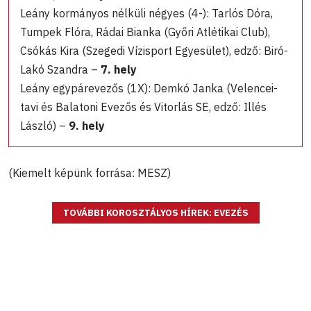
Leány kormányos nélküli négyes (4-): Tarlós Dóra,
Tumpek Flóra, Rádai Bianka (Győri Atlétikai Club),
Csókás Kira (Szegedi Vízisport Egyesület), edző: Biró-
Lakó Szandra –
7. hely
Leány egypárevezős (1X): Demkó Janka (Velencei-
tavi és Balatoni Evezős és Vitorlás SE, edző: Illés
László) –
9. hely
(Kiemelt képünk forrása: MESZ)
TOVÁBBI KOROSZTÁLYOS HÍREK: EVEZÉS