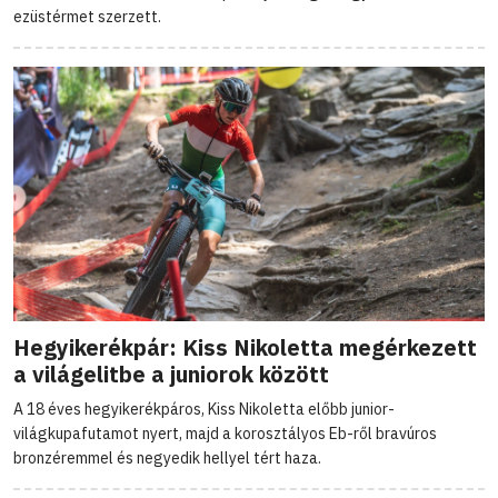
ezüstérmet szerzett.
Hegyikerékpár: Kiss Nikoletta megérkezett
a világelitbe a juniorok között
A 18 éves hegyikerékpáros, Kiss Nikoletta előbb junior-
világkupafutamot nyert, majd a korosztályos Eb-ről bravúros
bronzéremmel és negyedik hellyel tért haza.