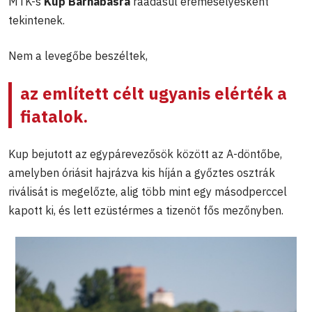
MTK-s
Kup Barnabásra
ráadásul éremesélyesként
tekintenek.
Nem a levegőbe beszéltek,
az említett célt ugyanis elérték a
fiatalok.
Kup bejutott az egypárevezősök között az A-döntőbe,
amelyben óriásit hajrázva kis híján a győztes osztrák
riválisát is megelőzte, alig több mint egy másodperccel
kapott ki, és lett ezüstérmes a tizenöt fős mezőnyben.