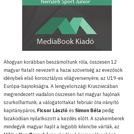
Ahogyan korábban beszámoltunk róla, összesen 12
magyar fiatalt nevezett a hazai szövetség az evezősök
idénybeli első korosztályos világversenyére, az U19-es
Európa-bajnokságra. A lengyelországi Kruszwicában
megrendezett viadalon összesen hat magyar hajónak
szurkolhattunk, a válogatottakat február óta irányító
kapitánypáros,
Ficsor László
és
Simon Béla
pedig
bizakodóan nyilatkozott a kezdés előtt. A szakemberek
mindegyik magyar hajót a legjobb kilencbe várták, az