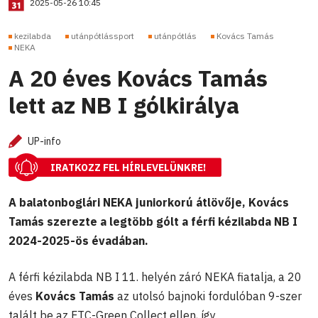
2025-05-26 10:45
kezilabda
utánpótlássport
utánpótlás
Kovács Tamás
NEKA
A 20 éves Kovács Tamás
lett az NB I gólkirálya
UP-info
IRATKOZZ FEL HÍRLEVELÜNKRE!
A balatonboglári NEKA juniorkorú átlövője, Kovács
Tamás szerezte a legtöbb gólt a férfi kézilabda NB I
2024-2025-ös évadában.
A férfi kézilabda NB I 11. helyén záró NEKA fiatalja, a 20
éves
Kovács Tamás
az utolsó bajnoki fordulóban 9-szer
talált be az FTC-Green Collect ellen, így