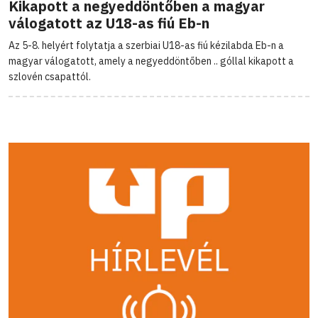
Kikapott a negyeddöntőben a magyar
válogatott az U18-as fiú Eb-n
Az 5-8. helyért folytatja a szerbiai U18-as fiú kézilabda Eb-n a
magyar válogatott, amely a negyeddöntőben .. góllal kikapott a
szlovén csapattól.