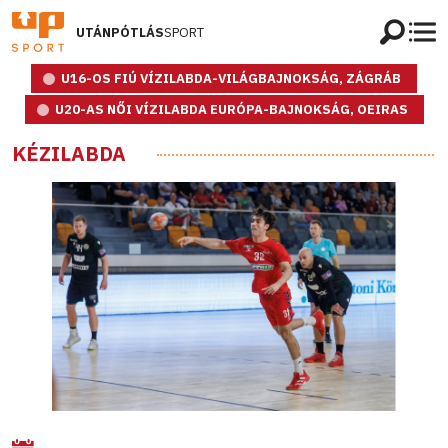
UTÁNPÓTLÁS
SPORT
U16-OS FIÚ VÍZILABDA-VILÁGBAJNOKSÁG, ZÁGRÁB
U20-AS NŐI VÍZILABDA EURÓPA-BAJNOKSÁG, OEIRAS
KÉZILABDA