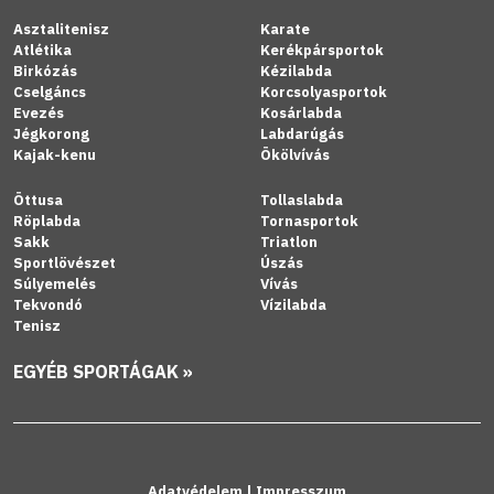
Asztalitenisz
Karate
Atlétika
Kerékpársportok
Birkózás
Kézilabda
Cselgáncs
Korcsolyasportok
Evezés
Kosárlabda
Jégkorong
Labdarúgás
Kajak-kenu
Ökölvívás
Öttusa
Tollaslabda
Röplabda
Tornasportok
Sakk
Triatlon
Sportlövészet
Úszás
Súlyemelés
Vívás
Tekvondó
Vízilabda
Tenisz
EGYÉB SPORTÁGAK »
Adatvédelem
|
Impresszum