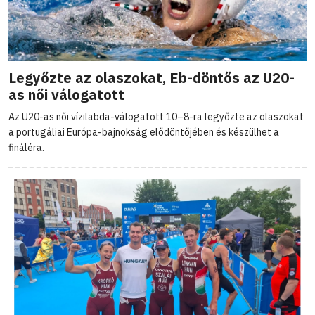
Legyőzte az olaszokat, Eb-döntős az U20-
as női válogatott
Az U20-as női vízilabda-válogatott 10–8-ra legyőzte az olaszokat
a portugáliai Európa-bajnokság elődöntőjében és készülhet a
fináléra.