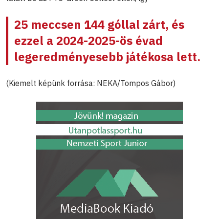
25 meccsen 144 góllal zárt, és
ezzel a 2024-2025-ös évad
legeredményesebb játékosa lett.
(Kiemelt képünk forrása: NEKA/Tompos Gábor)