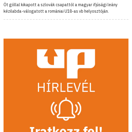
Öt góllal kikapott a szlovák csapattól a magyar ifjúsági leány
kézilabda-válogatott a romániai U18-as vb helyosztóján.