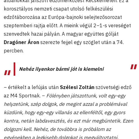
albánokkal játszott edzőmérkőzést Kecskeméten. Ez a
korosztályos nemzeti csapat utolsó felkészülési
edzőtáborozása az Európa-bajnoki selejtezősorozat
szeptemberi rajtja előtt. A mieink végül 2–1-s vereséget
szenvedtek hazai pályán. A magyar együttes gólját
Dragóner Áron
szerezte fejjel egy szöglet után a 74.
percben.
Nehéz ilyenkor bármi jót is kiemelni
– értékelt a lefújás után
Szélesi Zoltán
szövetségi edző
az M4 Sportnak. –
Fölényben játszottunk, volt egy-egy
helyzetünk, szép dolgok, de megint azzal a problémával
küzdünk, hogy egy-egy villanás az ellenféltől, egy gyors
kontra, netán labdavesztés, és ezt már megbüntetik. Ezen
dolgozni kell. Nehéz, de továbbra is próbálom az
egyénekben a legkisebb dolgokat is megváltoztatni.