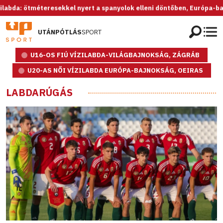
 ötméteresekkel nyert a spanyolok elleni döntőben, Európa-bajnok az 
UTÁNPÓTLÁS
SPORT
U16-OS FIÚ VÍZILABDA-VILÁGBAJNOKSÁG, ZÁGRÁB
U20-AS NŐI VÍZILABDA EURÓPA-BAJNOKSÁG, OEIRAS
LABDARÚGÁS