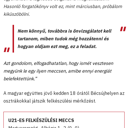
Hasonló forgatókönyv volt ez, mint márciusban, próbálom
kiküszöbölni.
Nem könnyű, továbbra is önvizsgálatot kell
tartanom, miben tudok még hozzátenni és
hogyan oldjam ezt meg, ez a feladat.
Azt gondolom, elfogadhatatlan, hogy ismét vesztesen
megyünk le egy ilyen meccsen, amibe ennyi energiát
belefektettünk.”
A magyar együttes jövő kedden 18 órától Bécsújhelyen az
osztrákokkal játszik felkészülési mérkőzést.
U21-ES FELKÉSZÜLÉSI MECCS
Magyarország–Albánia 1–2 (0–0)