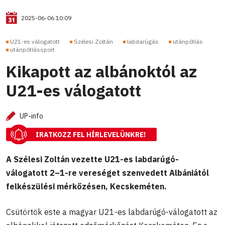
2025-06-06 10:09
U21-es válogatott
Szélesi Zoltán
labdarúgás
utánpótlás
utánpótlássport
Kikapott az albánoktól az
U21-es válogatott
UP-info
IRATKOZZ FEL HÍRLEVELÜNKRE!
A Szélesi Zoltán vezette U21-es labdarúgó-
válogatott 2–1-re vereséget szenvedett Albániától
felkészülési mérkőzésen, Kecskeméten.
Csütörtök este a magyar U21-es labdarúgó-válogatott az