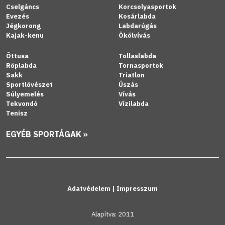
Cselgáncs
Korcsolyasportok
Evezés
Kosárlabda
Jégkorong
Labdarúgás
Kajak-kenu
Ökölvívás
Öttusa
Tollaslabda
Röplabda
Tornasportok
Sakk
Triatlon
Sportlövészet
Úszás
Súlyemelés
Vívás
Tekvondó
Vízilabda
Tenisz
EGYÉB SPORTÁGAK »
Adatvédelem
|
Impresszum
Alapítva: 2011