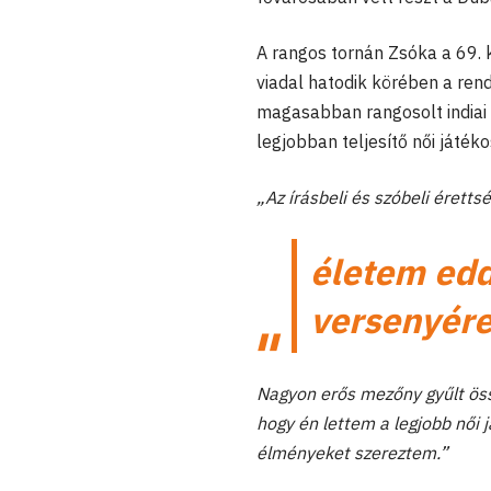
A rangos tornán Zsóka a 69. k
viadal hatodik körében a rend
magasabban rangosolt indiai 
legjobban teljesítő női játéko
„Az írásbeli és szóbeli érett
életem edd
versenyére
Nagyon erős mezőny gyűlt öss
hogy én lettem a legjobb női
élményeket szereztem.”