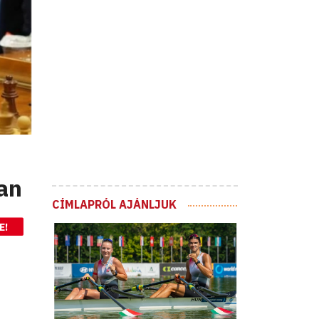
ban
CÍMLAPRÓL AJÁNLJUK
E!