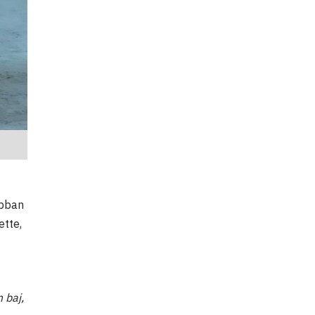
ábban
ette,
 baj,