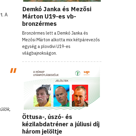
Demkó Janka és Mezősi
t. A
Márton U19-es vb-
bronzérmes
Bronzérmes lett a Demkó Janka és
Mezősi Márton alkotta mix kétpárevezős
egység a plovdivi U19-es
világbajnokságon.
ülök,
Öttusa-, úszó- és
kézilabdatréner a júliusi díj
három jelöltje