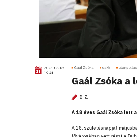
Gaál Zsóka
sakk
utanpotlas
2025-06-07
19:41
Gaál Zsóka a l
B. Z.
A 18 éves Gaál Zsóka lett a
A 18. születésnapját májusb
fővárosában vett részt a Du