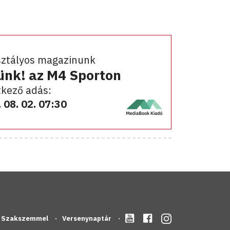
sztályos magazinunk
ünk! az M4 Sporton
kező adás:
 08. 02. 07:30
Szakszemmel
Versenynaptár