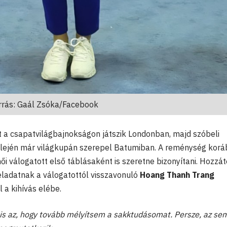
rás: Gaál Zsóka/Facebook
tt a csapatvilágbajnokságon játszik Londonban, majd szóbeli
us elején már világkupán szerepel Batumiban. A reménység kor
 válogatott első táblásaként is szeretne bizonyítani. Hozzát
eladatnak a válogatottól visszavonuló
Hoang Thanh Trang
 a kihívás elébe.
 is az, hogy tovább mélyítsem a sakktudásomat. Persze, az sem