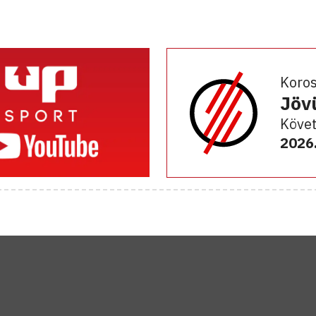
Koro
Jöv
Követ
2026.