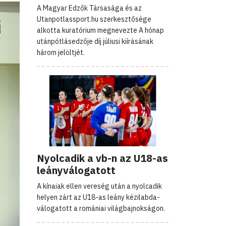
A Magyar Edzők Társasága és az
Utanpotlassport.hu szerkesztősége
alkotta kuratórium megnevezte A hónap
utánpótlásedzője díj júliusi kiírásának
három jelöltjét.
Nyolcadik a vb-n az U18-as
leányválogatott
A kínaiak ellen vereség után a nyolcadik
helyen zárt az U18-as leány kézilabda-
válogatott a romániai világbajnokságon.