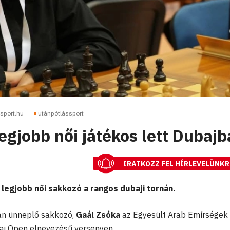
sport.hu
utánpótlássport
egjobb női játékos lett Dubaj
IRATKOZZ FEL HÍRLEVELÜNKR
 legjobb női sakkozó a rangos dubaji tornán.
an ünneplő sakkozó,
Gaál Zsóka
az Egyesült Arab Emírségek
bai Open elnevezésű versenyen.