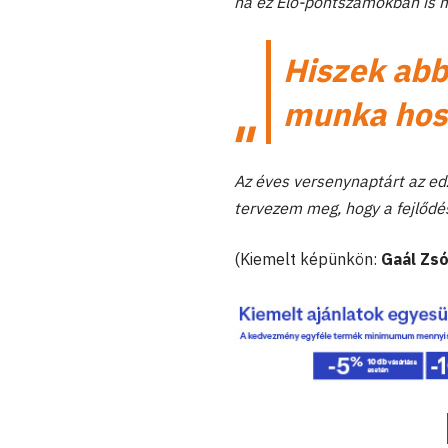
ha ez Élő-pontszámokban is 
Hiszek abb
munka hoss
Az éves versenynaptárt az e
tervezem meg, hogy a fejlődé
(Kiemelt képünkön:
Gaál Zs