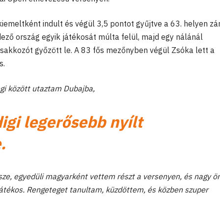
iemeltként indult és végül 3,5 pontot gyűjtve a 63. helyen zár
ező ország egyik játékosát múlta felül, majd egy nálánál
sakkozót győzött le. A 83 fős mezőnyben végül Zsóka lett a
s.
ségi között utaztam Dubajba,
igi legerősebb nyílt
.
ze, egyedüli magyarként vettem részt a versenyen, és nagy ör
 játékos. Rengeteget tanultam, küzdöttem, és közben szuper