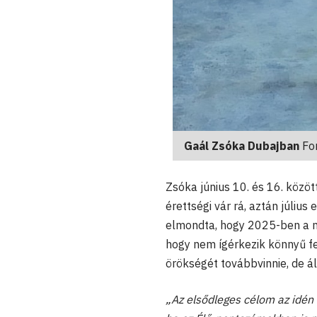
Gaál Zsóka Dubajban
For
Zsóka június 10. és 16. közö
érettségi vár rá, aztán júli
elmondta, hogy 2025-ben a női
hogy nem ígérkezik könnyű f
örökségét továbbvinnie, de áll
„Az elsődleges célom az idén