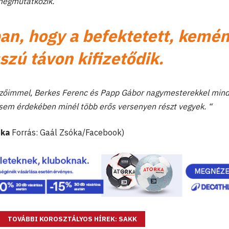
megmutatkozik.
an, hogy a befektetett, kemé
zú távon kifizetődik.
dzőimmel, Berkes Ferenc és Papp Gábor nagymesterekkel mind
sem érdekében minél több erős versenyen részt vegyek. “
óka
Forrás: Gaál Zsóka/Facebook)
TOVÁBBI KOROSZTÁLYOS HÍREK: SAKK