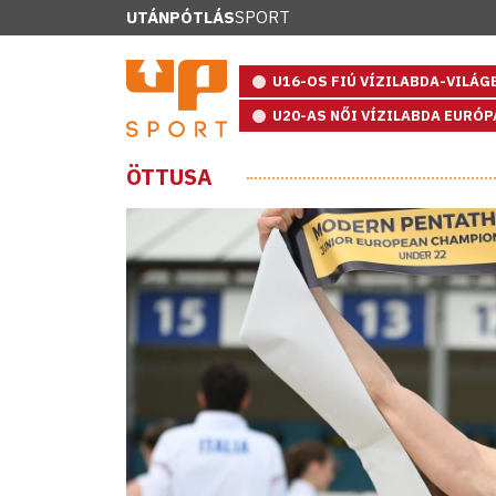
UTÁNPÓTLÁS
SPORT
U16-OS FIÚ VÍZILABDA-VILÁ
U20-AS NŐI VÍZILABDA EURÓ
ÖTTUSA