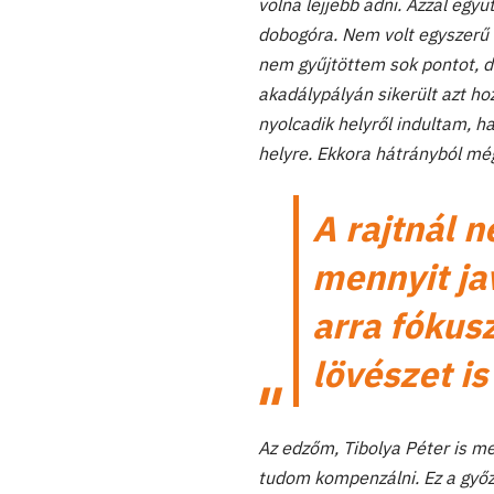
volna lejjebb adni. Azzal egy
dobogóra. Nem volt egyszerű 
nem gyűjtöttem sok pontot, d
akadálypályán sikerült azt h
nyolcadik helyről indultam, 
helyre. Ekkora hátrányból mé
A rajtnál 
mennyit ja
arra fókus
lövészet is
Az edzőm, Tibolya Péter is m
tudom kompenzálni. Ez a győze