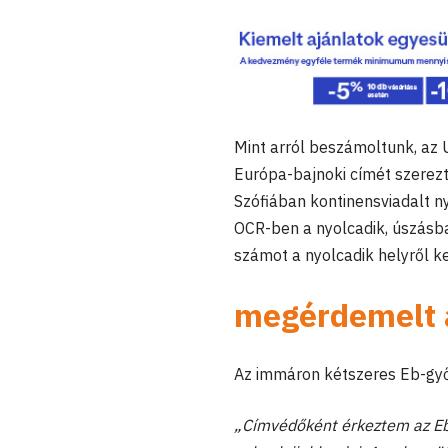
Mint arról beszámoltunk, az 
Európa-bajnoki címét szerez
Szófiában kontinensviadalt n
OCR-ben a nyolcadik, úszásb
számot a nyolcadik helyről ke
megérdemelt a
Az immáron kétszeres Eb-győz
„Címvédőként érkeztem az Eb-