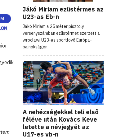
Jákó Miriam ezüstérmes az
U23-as Eb-n
Jákó Miriam a 25 méter pisztoly
versenyszámban ezüstérmet szerzett a
wroclawi U23-as sportlövő Európa-
ior
bajnokságon.
y
gyedik,
A nehézségekkel teli első
féléve után Kovács Keve
letette a névjegyét az
ttem
U17-es vb-n