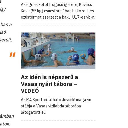
a
Az egriek kötöttfogású ígérete, Kovács
így
Keve (55 kg) csúcsformában birkózott és
ezüstérmet szerzett a bakui U17-es vb-n.
mban a
lső
erült.
Az idén is népszerű a
Vasas nyári tábora –
VIDEÓ
Az M4 Sporton látható Jövünk! magazin
stábja a Vasas vízilabdatáborába
látogatott el.
számban
atok.