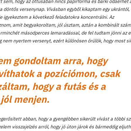
ütt sem, hogy az öttusában nincs papírforma és bárki odaérhet 
a döntős versenynap. Vívásban egyből kikaptam egy ukrántól, 
e igyekeztem a következő feladatokra koncentrálni. Az
oznom, amit begyakoroltam, jól úsztam, aztán a kombinált szá
harminchét másodperces lemaradással, de fel tudtam jönni az e
g nem nyertem versenyt, ezért különösen örülök, hogy most sik
nem gondoltam arra, hogy
víthatok a pozíciómon, csak
záltam, hogy a futás és a
 jól menjen.
egerősített abban, hogy a gyengébben sikerült vívást a többi 
lem visszajelzés arról, hogy jó úton járok és bármeddig eljuth