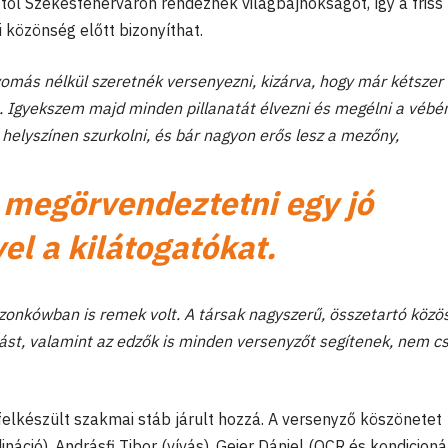
-től Székesfehérváron rendeznek világbajnokságot, így a friss
 közönség előtt bizonyíthat.
yomás nélkül szeretnék versenyezni, kizárva, hogy már kétszer
. Igyekszem majd minden pillanatát élvezni és megélni a vébé
helyszínen szurkolni, és bár nagyon erős lesz a mezőny,
megörvendeztetni egy jó
l a kilátogatókat.
rzonkówban is remek volt. A társak nagyszerű, összetartó közö
st, valamint az edzők is minden versenyzőt segítenek, nem c
lkészült szakmai stáb járult hozzá. A versenyző köszönetet
áció), Andrásfi Tibor (vívás), Geier Dániel (OCR és kondicioná