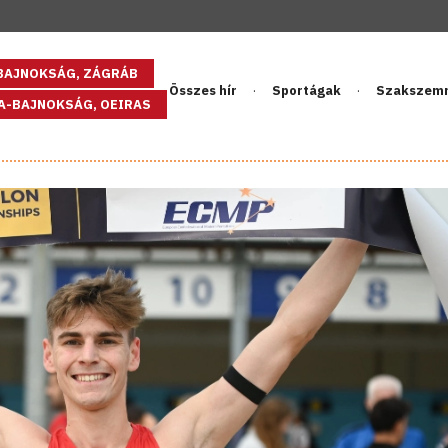
GBAJNOKSÁG, ZÁGRÁB
Összes hír
Sportágak
Szakszem
PA-BAJNOKSÁG, OEIRAS