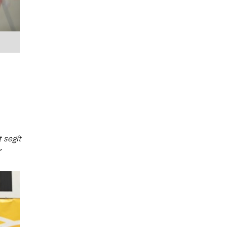
 segít
”