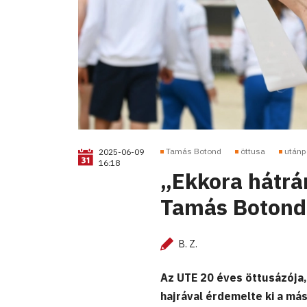
Tamás Botond
öttusa
utánp
2025-06-09
16:18
„Ekkora hátr
Tamás Botond
B. Z.
Az UTE 20 éves öttusázója
hajrával érdemelte ki a más