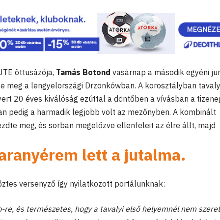
UTE öttusázója,
Tamás Botond
vasárnap a második egyéni jun
te meg a lengyelországi Drzonkówban. A korosztályban taval
yert 20 éves kiválóság ezúttal a döntőben a vívásban a tizene
an pedig a harmadik legjobb volt az mezőnyben. A kombinált
zdte meg, és sorban megelőzve ellenfeleit az élre állt, majd
ranyérem lett a jutalma.
tes versenyző így nyilatkozott portálunknak:
re, és természetes, hogy a tavalyi első helyemnél nem szere