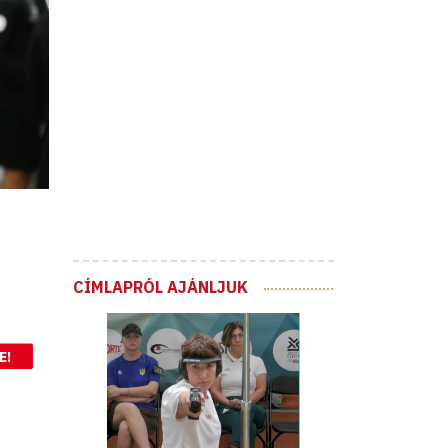
CÍMLAPRÓL AJÁNLJUK
E!
s