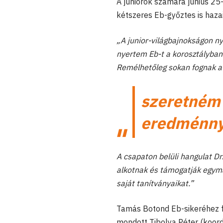
A juniorok számára június 25
kétszeres Eb-győztes is hazai
„A junior-világbajnokságon n
nyertem Eb-t a korosztályban
Remélhetőleg sokan fognak a 
szeretném 
eredménnye
A csapaton belüli hangulat D
alkotnak és támogatják egymá
saját tanítványaikat.”
Tamás Botond Eb-sikeréhez fe
mondott Tibolya Péter (koordin