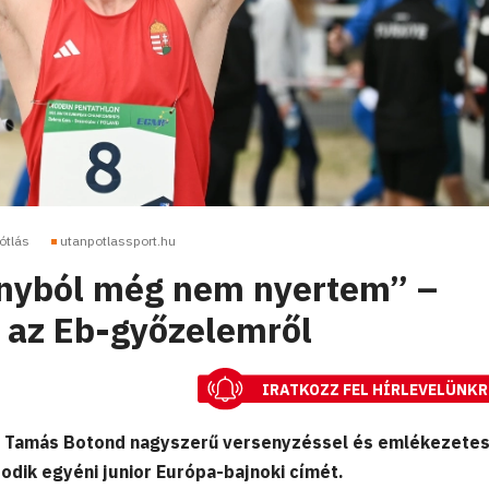
ótlás
utanpotlassport.hu
ányból még nem nyertem” –
 az Eb-győzelemről
IRATKOZZ FEL HÍRLEVELÜNKR
, Tamás Botond nagyszerű versenyzéssel és emlékezete
odik egyéni junior Európa-bajnoki címét.