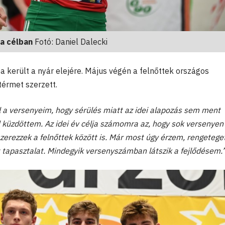
a célban
Fotó: Daniel Dalecki
került a nyár elejére. Május végén a felnőttek országos
érmet szerzett.
l a versenyeim, hogy sérülés miatt az idei alapozás sem ment
küzdöttem. Az idei év célja számomra az, hogy sok versenyen
szerezzek a felnőttek között is. Már most úgy érzem, rengeteget
t tapasztalat. Mindegyik versenyszámban látszik a fejlődésem.