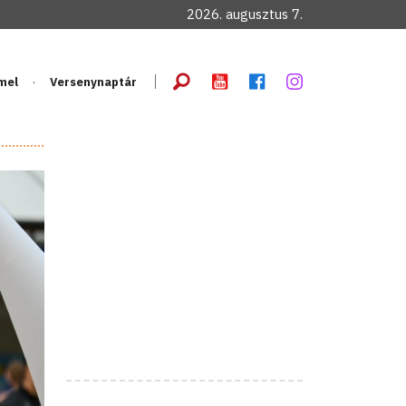
2026. augusztus 7.
mel
Versenynaptár