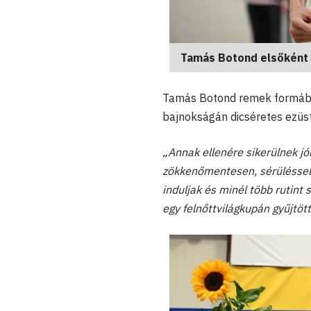
Tamás Botond elsőként 
Tamás Botond remek formába 
bajnokságán dicséretes ezüst
„Annak ellenére sikerülnek jó
zökkenőmentesen, sérüléssel 
induljak és minél több rutint 
egy felnőttvilágkupán gyűjtöt