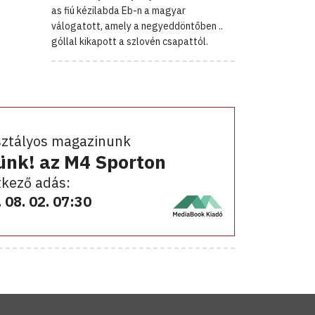
as fiú kézilabda Eb-n a magyar
válogatott, amely a negyeddöntőben ..
góllal kikapott a szlovén csapattól.
sztályos magazinunk
ünk! az M4 Sporton
kező adás:
 08. 02. 07:30