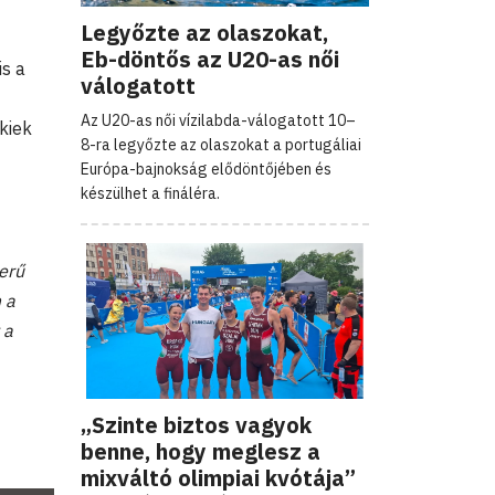
Legyőzte az olaszokat,
Eb-döntős az U20-as női
is a
válogatott
Az U20-as női vízilabda-válogatott 10–
kiek
8-ra legyőzte az olaszokat a portugáliai
Európa-bajnokság elődöntőjében és
készülhet a fináléra.
erű
 a
 a
„Szinte biztos vagyok
benne, hogy meglesz a
mixváltó olimpiai kvótája”