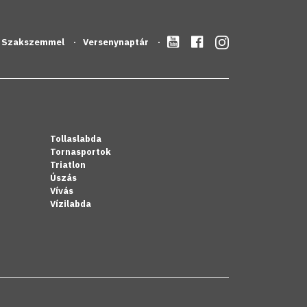
Szakszemmel
Versenynaptár
Tollaslabda
Tornasportok
Triatlon
Úszás
Vívás
Vízilabda