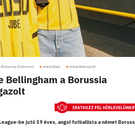
Borussia Dortmund
utánpótlás
utánpótlássport
e Bellingham a Borussia
gazolt
IRATKOZZ FEL HÍRLEVELÜNKR
League-be jutó 19 éves, angol futballista a német Boruss