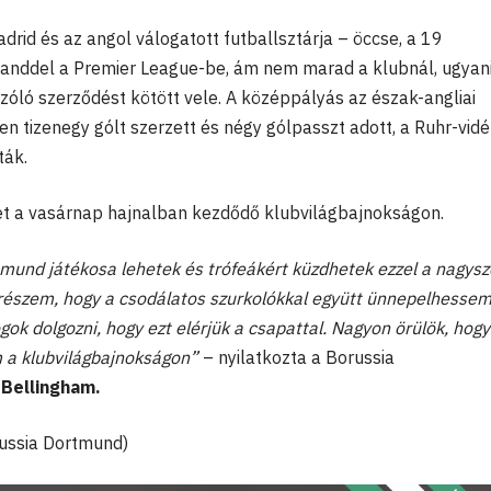
drid és az angol válogatott futballsztárja – öccse, a 19
rlanddel a Premier League-be, ám nem marad a klubnál, ugyan
óló szerződést kötött vele. A középpályás az észak-angliai
n tizenegy gólt szerzett és négy gólpasszt adott, a Ruhr-vidé
lták.
het a vasárnap hajnalban kezdődő klubvilágbajnokságon.
tmund játékosa lehetek és trófeákért küzdhetek ezzel a nagysz
 részem, hogy a csodálatos szurkolókkal együtt ünnepelhessem
gok dolgozni, hogy ezt elérjük a csapattal. Nagyon örülök, hogy
 a klubvilágbajnokságon”
– nyilatkozta a Borussia
Bellingham.
russia Dortmund)