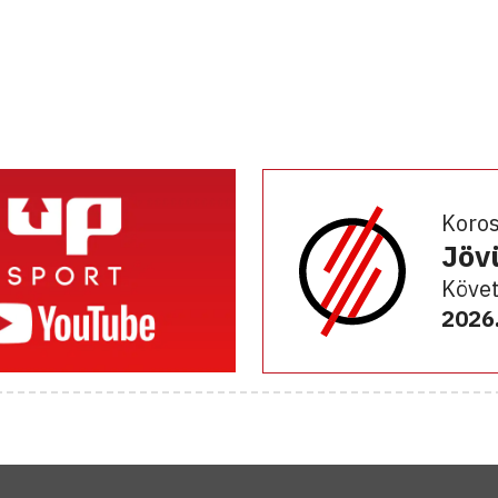
Koro
Jöv
Követ
2026.