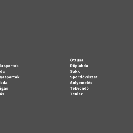
Öttusa
ársportok
Röplabda
bda
Sakk
lyasportok
Sportlövészet
abda
Súlyemelés
úgás
Tekvondó
ás
Tenisz