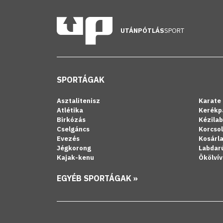
UTÁNPÓTLÁS
SPORT
SPORTÁGAK
Asztalitenisz
Karate
Atlétika
Kerékp
Birkózás
Kézila
Cselgáncs
Korcso
Evezés
Kosárl
Jégkorong
Labdar
Kajak-kenu
Ökölvív
EGYÉB SPORTÁGAK »