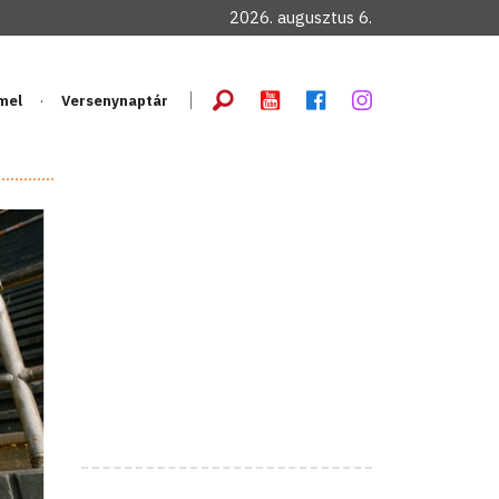
2026. augusztus 6.
mel
Versenynaptár