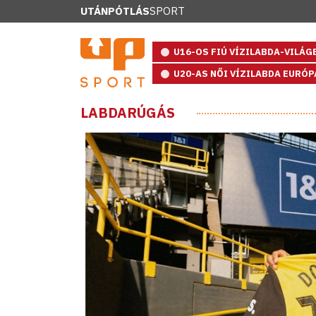
UTÁNPÓTLÁS
SPORT
U16-OS FIÚ VÍZILABDA-VILÁ
U20-AS NŐI VÍZILABDA EURÓ
LABDARÚGÁS