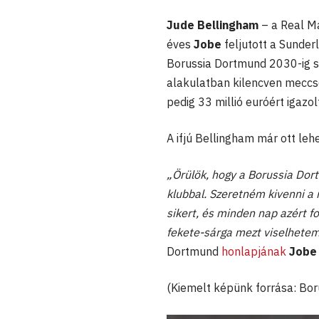
Jude Bellingham
– a Real Ma
éves
Jobe
feljutott a Sunde
Borussia Dortmund 2030-ig sz
alakulatban kilencven meccse
pedig 33 millió euróért igazo
A ifjú Bellingham már ott le
„Örülök, hogy a Borussia Dor
klubbal. Szeretném kivenni a
sikert, és minden nap azért fo
fekete-sárga mezt viselhetem
Dortmund
honlapjának
Jobe 
(Kiemelt képünk forrása: Bo