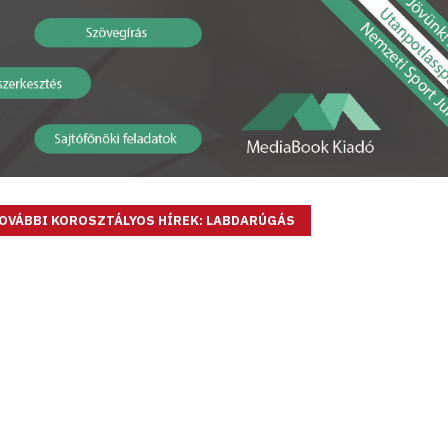
OVÁBBI KOROSZTÁLYOS HÍREK: LABDARÚGÁS