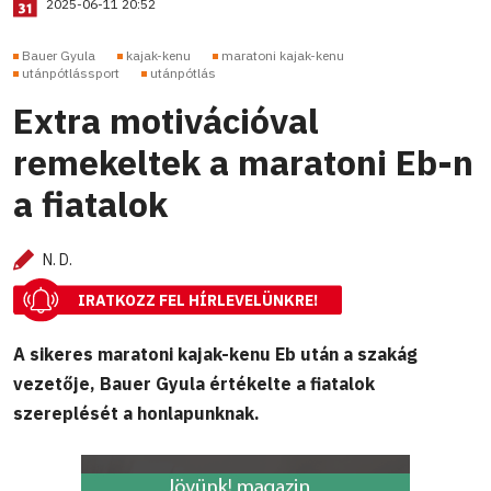
2025-06-11 20:52
Bauer Gyula
kajak-kenu
maratoni kajak-kenu
utánpótlássport
utánpótlás
Extra motivációval
remekeltek a maratoni Eb-n
a fiatalok
N. D.
IRATKOZZ FEL HÍRLEVELÜNKRE!
A sikeres maratoni kajak-kenu Eb után a szakág
vezetője, Bauer Gyula értékelte a fiatalok
szereplését a honlapunknak.