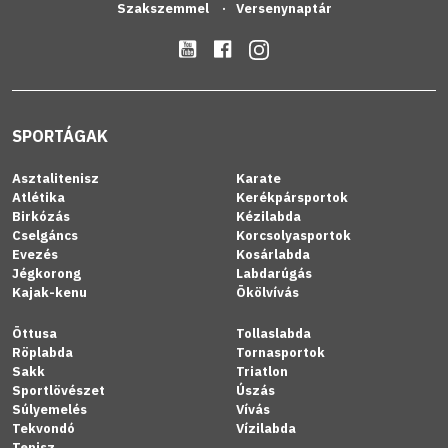
Szakszemmel
Versenynaptár
SPORTÁGAK
Asztalitenisz
Karate
Atlétika
Kerékpársportok
Birkózás
Kézilabda
Cselgáncs
Korcsolyasportok
Evezés
Kosárlabda
Jégkorong
Labdarúgás
Kajak-kenu
Ökölvívás
Öttusa
Tollaslabda
Röplabda
Tornasportok
Sakk
Triatlon
Sportlövészet
Úszás
Súlyemelés
Vívás
Tekvondó
Vízilabda
Tenisz