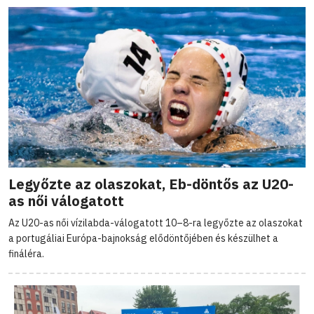
Legyőzte az olaszokat, Eb-döntős az U20-
as női válogatott
Az U20-as női vízilabda-válogatott 10–8-ra legyőzte az olaszokat
a portugáliai Európa-bajnokság elődöntőjében és készülhet a
fináléra.