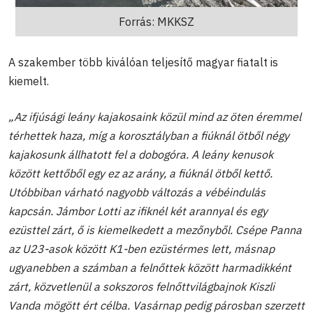
Forrás: MKKSZ
A szakember több kiválóan teljesítő magyar fiatalt is
kiemelt.
„Az ifjúsági leány kajakosaink közül mind az öten éremmel
térhettek haza, míg a korosztályban a fiúknál ötből négy
kajakosunk állhatott fel a dobogóra. A leány kenusok
között kettőből egy ez az arány, a fiúknál ötből kettő.
Utóbbiban várható nagyobb változás a vébéindulás
kapcsán. Jámbor Lotti az ifiknél két arannyal és egy
ezüsttel zárt, ő is kiemelkedett a mezőnyből. Csépe Panna
az U23-asok között K1-ben ezüstérmes lett, másnap
ugyanebben a számban a felnőttek között harmadikként
zárt, közvetlenül a sokszoros felnőttvilágbajnok Kiszli
Vanda mögött ért célba. Vasárnap pedig párosban szerzett