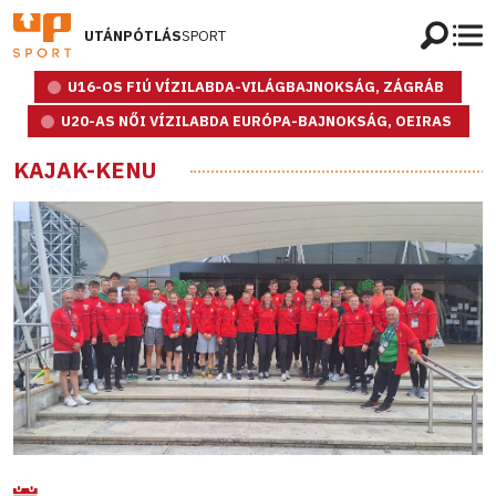
UTÁNPÓTLÁS
SPORT
U16-OS FIÚ VÍZILABDA-VILÁGBAJNOKSÁG, ZÁGRÁB
U20-AS NŐI VÍZILABDA EURÓPA-BAJNOKSÁG, OEIRAS
KAJAK-KENU