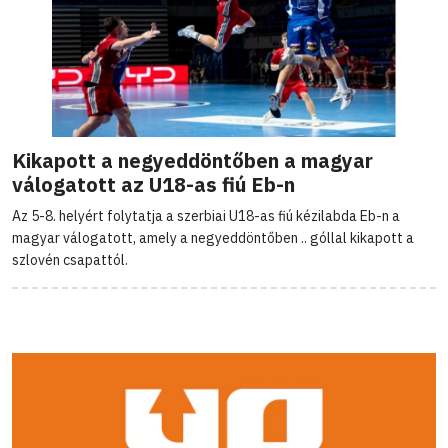
Kikapott a negyeddöntőben a magyar
válogatott az U18-as fiú Eb-n
Az 5-8. helyért folytatja a szerbiai U18-as fiú kézilabda Eb-n a
magyar válogatott, amely a negyeddöntőben .. góllal kikapott a
szlovén csapattól.