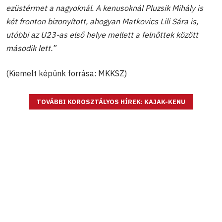
ezüstérmet a nagyoknál. A kenusoknál Pluzsik Mihály is
két fronton bizonyított, ahogyan Matkovics Lili Sára is,
utóbbi az U23-as első helye mellett a felnőttek között
második lett.”
(Kiemelt képünk forrása: MKKSZ)
TOVÁBBI KOROSZTÁLYOS HÍREK: KAJAK-KENU