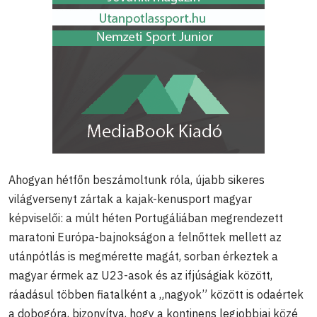
Ahogyan hétfőn beszámoltunk róla, újabb sikeres
világversenyt zártak a kajak-kenusport magyar
képviselői: a múlt héten Portugáliában megrendezett
maratoni Európa-bajnokságon a felnőttek mellett az
utánpótlás is megmérette magát, sorban érkeztek a
magyar érmek az U23-asok és az ifjúságiak között,
ráadásul többen fiatalként a „nagyok” között is odaértek
a dobogóra, bizonyítva, hogy a kontinens legjobbjai közé