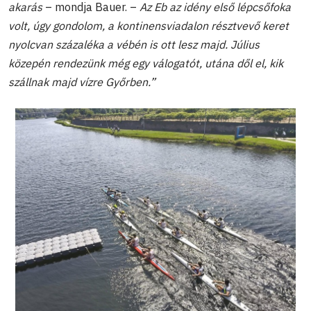
akarás
– mondja Bauer. –
Az Eb az idény első lépcsőfoka
volt, úgy gondolom, a kontinensviadalon résztvevő keret
nyolcvan százaléka a vébén is ott lesz majd. Július
közepén rendezünk még egy válogatót, utána dől el, kik
szállnak majd vízre Győrben.”