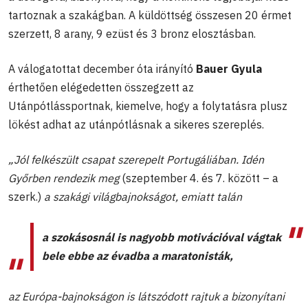
tartoznak a szakágban. A küldöttség összesen 20 érmet
szerzett, 8 arany, 9 ezüst és 3 bronz elosztásban.
A válogatottat december óta irányító
Bauer Gyula
érthetően elégedetten összegzett az
Utánpótlássportnak, kiemelve, hogy a folytatásra plusz
lökést adhat az utánpótlásnak a sikeres szereplés.
„Jól felkészült csapat szerepelt Portugáliában. Idén
Győrben rendezik meg
(szeptember 4. és 7. között – a
szerk.)
a szakági világbajnokságot, emiatt talán
a szokásosnál is nagyobb motivációval vágtak
bele ebbe az évadba a maratonisták,
az Európa-bajnokságon is látszódott rajtuk a bizonyítani