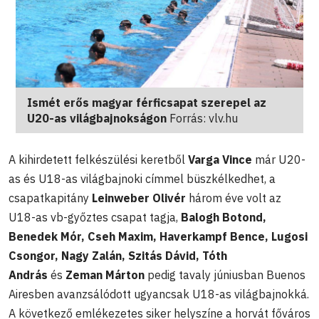
Ismét erős magyar férficsapat szerepel az
U20-as világbajnokságon
Forrás: vlv.hu
A kihirdetett felkészülési keretből
Varga Vince
már U20-
as és U18-as világbajnoki címmel büszkélkedhet, a
csapatkapitány
Leinweber Olivér
három éve volt az
U18-as vb-győztes csapat tagja,
Balogh Botond,
Benedek Mór, Cseh Maxim, Haverkampf Bence, Lugosi
Csongor, Nagy Zalán, Szitás Dávid, Tóth
András
és
Zeman Márton
pedig tavaly júniusban Buenos
Airesben avanzsálódott ugyancsak U18-as világbajnokká.
A következő emlékezetes siker helyszíne a horvát főváros