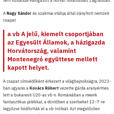
férfi vízilabda-válogatott a horvát fővárosban, Zágrábban.
A
Nagy Sándor
és szakmai stábja által irányított nemzeti
csapat
a vb A jelű, kiemelt csoportjában
az Egyesült Államok, a házigazda
Horvátország, valamint
Montenegró együttese mellett
kapott helyet.
A csapat címvédőként érkezett a világbajnokságra, 2023-
ban ugyanis a
Kovács Róbert
vezette gárda aranyérmes
lett a bukaresti U20-as vb-n. Romániában a mieink
fantasztikus játékkal, a döntőben a szerbeket 12–7-re
legyőzve hódították el a vb-trófeát. Azt megelőzően