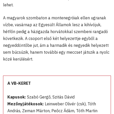
lehet.
A magyarok szombaton a montenegróiak ellen ugranak
vízbe, vasárnap az Egyesült Államok lesz a kihívójuk,
hétfőn pedig a házigazda horvátokkal szembeni rangadó
következik. A csoport első két helyezettje egyből a
negyeddöntőbe jut, ám a harmadik és negyedik helyezett
sem búcsúzik, hanem további egy meccset játszik a nyolc
közé kerülésért.
A VB-KERET
Kapusok:
Szabó Gergő, Szitás Dávid
Mezőnyjátékosok:
Leinweber Olivér (csk), Tóth
András, Zeman Márton, Peőcz Ádám, Tóth Martin