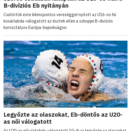
B-divíziós Eb nyitányán
Csütörtök este kilencpontos vereséggel nyitott az U16-os fiú
kosárlabda-válogatott az észtek ellen a szkopjei B-divíziós
korosztályos Európa-bajnokságon.
Legyőzte az olaszokat, Eb-döntős az U20-
as női válogatott
Az U20-as női vízilabda-válogatott 10–8-ra legyőzte az olaszokat