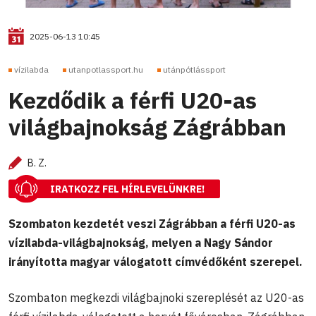
2025-06-13 10:45
vízilabda
utanpotlassport.hu
utánpótlássport
Kezdődik a férfi U20-as
világbajnokság Zágrábban
B. Z.
IRATKOZZ FEL HÍRLEVELÜNKRE!
Szombaton kezdetét veszi Zágrábban a férfi U20-as
vízilabda-világbajnokság, melyen a Nagy Sándor
irányította magyar válogatott címvédőként szerepel.
Szombaton megkezdi világbajnoki szereplését az U20-as