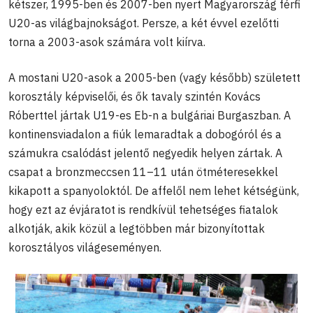
kétszer, 1995-ben és 2007-ben nyert Magyarország férfi
U20-as világbajnokságot. Persze, a két évvel ezelőtti
torna a 2003-asok számára volt kiírva.
A mostani U20-asok a 2005-ben (vagy később) született
korosztály képviselői, és ők tavaly szintén Kovács
Róberttel jártak U19-es Eb-n a bulgáriai Burgaszban. A
kontinensviadalon a fiúk lemaradtak a dobogóról és a
számukra csalódást jelentő negyedik helyen zártak. A
csapat a bronzmeccsen 11–11 után ötméteresekkel
kikapott a spanyoloktól. De affelől nem lehet kétségünk,
hogy ezt az évjáratot is rendkívül tehetséges fiatalok
alkotják, akik közül a legtöbben már bizonyítottak
korosztályos világeseményen.