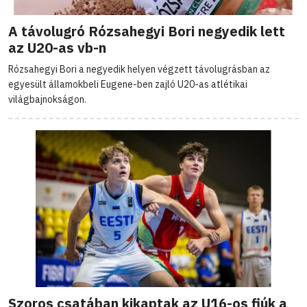
A távolugró Rózsahegyi Bori negyedik lett
az U20-as vb-n
Rózsahegyi Bori a negyedik helyen végzett távolugrásban az
egyesült államokbeli Eugene-ben zajló U20-as atlétikai
világbajnokságon.
Szoros csatában kikaptak az U16-os fiúk a