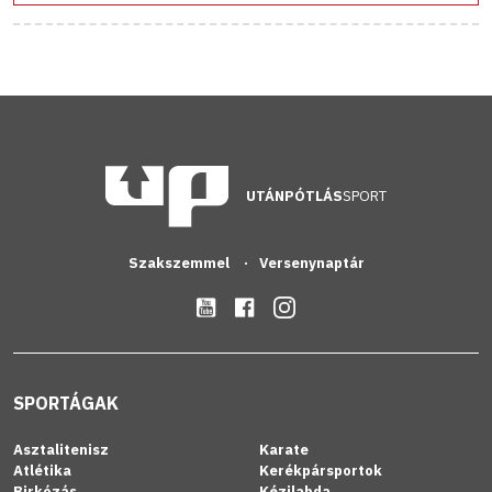
UTÁNPÓTLÁS
SPORT
Szakszemmel
Versenynaptár
SPORTÁGAK
Asztalitenisz
Karate
Atlétika
Kerékpársportok
Birkózás
Kézilabda