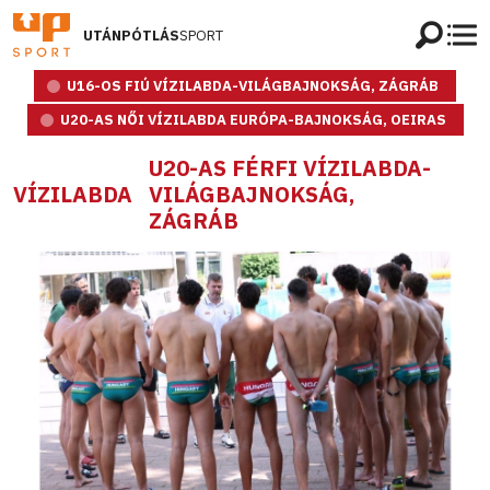
UTÁNPÓTLÁS
SPORT
U16-OS FIÚ VÍZILABDA-VILÁGBAJNOKSÁG, ZÁGRÁB
U20-AS NŐI VÍZILABDA EURÓPA-BAJNOKSÁG, OEIRAS
U20-AS FÉRFI VÍZILABDA-
VÍZILABDA
VILÁGBAJNOKSÁG,
ZÁGRÁB