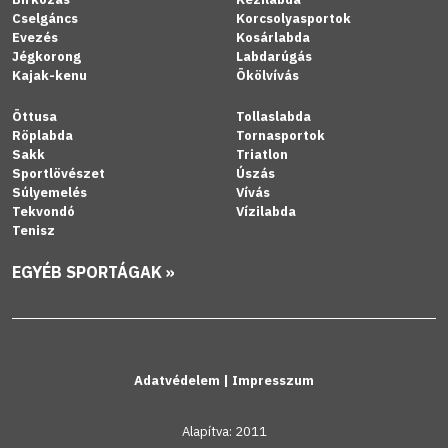
Cselgáncs
Korcsolyasportok
Evezés
Kosárlabda
Jégkorong
Labdarúgás
Kajak-kenu
Ökölvívás
Öttusa
Tollaslabda
Röplabda
Tornasportok
Sakk
Triatlon
Sportlövészet
Úszás
Súlyemelés
Vívás
Tekvondó
Vízilabda
Tenisz
EGYÉB SPORTÁGAK »
Adatvédelem
|
Impresszum
Alapítva: 2011