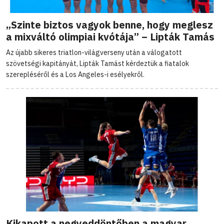
„Szinte biztos vagyok benne, hogy meglesz
a mixváltó olimpiai kvótája” – Lipták Tamás
Az újabb sikeres triatlon-világverseny után a válogatott
szövetségi kapitányát, Lipták Tamást kérdeztük a fiatalok
szerepléséről és a Los Angeles-i esélyekről.
Kikapott a negyeddöntőben a magyar