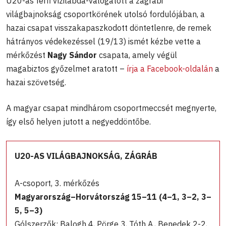
U20-as férfi vízilabda-válogatott a zágrábi
világbajnokság csoportkörének utolsó fordulójában, a
hazai csapat visszakapaszkodott döntetlenre, de remek
hátrányos védekezéssel (19/13) ismét kézbe vette a
mérkőzést
Nagy Sándor
csapata, amely végül
magabiztos győzelmet aratott –
írja a Facebook-oldalán
a
hazai szövetség.
A magyar csapat mindhárom csoportmeccsét megnyerte,
így első helyen jutott a negyeddöntőbe.
U20-AS VILÁGBAJNOKSÁG, ZÁGRÁB
A-csoport, 3. mérkőzés
Magyarország–Horvátország 15–11 (4–1, 3–2, 3–
5, 5–3)
Gólszerzők: Balogh 4, Pörge 3, Tóth A., Benedek 2-2,