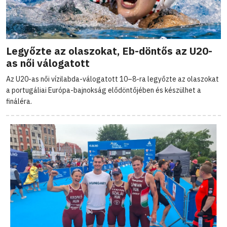
Legyőzte az olaszokat, Eb-döntős az U20-
as női válogatott
Az U20-as női vízilabda-válogatott 10–8-ra legyőzte az olaszokat
a portugáliai Európa-bajnokság elődöntőjében és készülhet a
fináléra.