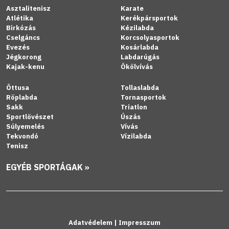
Asztalitenisz
Karate
Atlétika
Kerékpársportok
Birkózás
Kézilabda
Cselgáncs
Korcsolyasportok
Evezés
Kosárlabda
Jégkorong
Labdarúgás
Kajak-kenu
Ökölvívás
Öttusa
Tollaslabda
Röplabda
Tornasportok
Sakk
Triatlon
Sportlövészet
Úszás
Súlyemelés
Vívás
Tekvondó
Vízilabda
Tenisz
EGYÉB SPORTÁGAK »
Adatvédelem
|
Impresszum