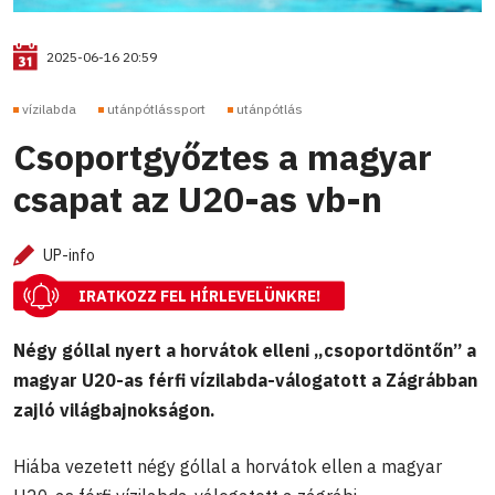
2025-06-16 20:59
vízilabda
utánpótlássport
utánpótlás
Csoportgyőztes a magyar
csapat az U20-as vb-n
UP-info
IRATKOZZ FEL HÍRLEVELÜNKRE!
Négy góllal nyert a horvátok elleni „csoportdöntőn” a
magyar U20-as férfi vízilabda-válogatott a Zágrábban
zajló világbajnokságon.
Hiába vezetett négy góllal a horvátok ellen a magyar