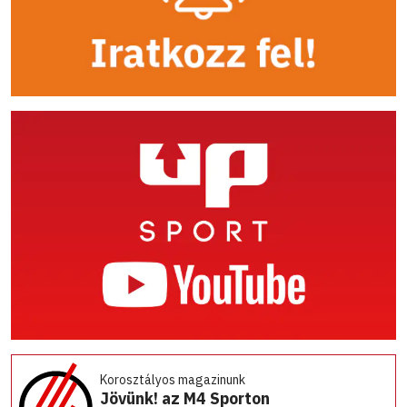
Korosztályos magazinunk
Jövünk! az M4 Sporton