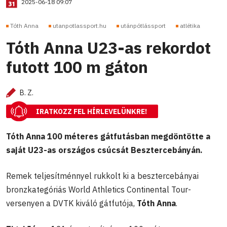
2025-06-18 09:07
Tóth Anna
utanpotlassport.hu
utánpótlássport
atlétika
Tóth Anna U23-as rekordot
futott 100 m gáton
B. Z.
IRATKOZZ FEL HÍRLEVELÜNKRE!
Tóth Anna 100 méteres gátfutásban megdöntötte a
saját U23-as országos csúcsát Besztercebányán.
Remek teljesítménnyel rukkolt ki a besztercebányai
bronzkategóriás World Athletics Continental Tour-
versenyen a DVTK kiváló gátfutója,
Tóth Anna
.