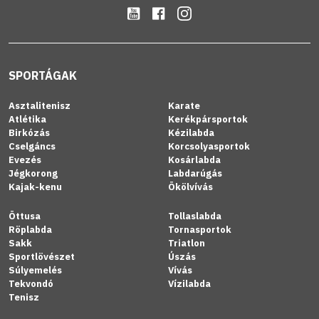
SPORTÁGAK
Asztalitenisz
Karate
Atlétika
Kerékpársportok
Birkózás
Kézilabda
Cselgáncs
Korcsolyasportok
Evezés
Kosárlabda
Jégkorong
Labdarúgás
Kajak-kenu
Ökölvívás
Öttusa
Tollaslabda
Röplabda
Tornasportok
Sakk
Triatlon
Sportlövészet
Úszás
Súlyemelés
Vívás
Tekvondó
Vízilabda
Tenisz