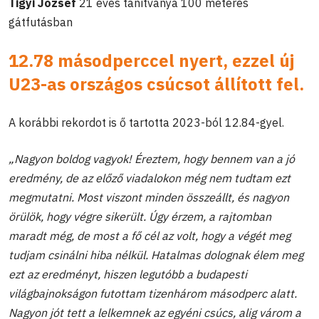
Tigyi József
21 éves tanítványa 100 méteres
gátfutásban
12.78 másodperccel nyert, ezzel új
U23-as országos csúcsot állított fel.
A korábbi rekordot is ő tartotta 2023-ból 12.84-gyel.
„Nagyon boldog vagyok! Éreztem, hogy bennem van a jó
eredmény, de az előző viadalokon még nem tudtam ezt
megmutatni. Most viszont minden összeállt, és nagyon
örülök, hogy végre sikerült. Úgy érzem, a rajtomban
maradt még, de most a fő cél az volt, hogy a végét meg
tudjam csinálni hiba nélkül. Hatalmas dolognak élem meg
ezt az eredményt, hiszen legutóbb a budapesti
világbajnokságon futottam tizenhárom másodperc alatt.
Nagyon jót tett a lelkemnek az egyéni csúcs, alig várom a