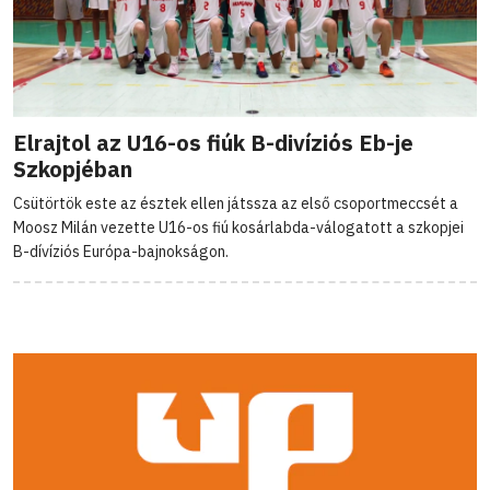
Elrajtol az U16-os fiúk B-divíziós Eb-je
Szkopjéban
Csütörtök este az észtek ellen játssza az első csoportmeccsét a
Moosz Milán vezette U16-os fiú kosárlabda-válogatott a szkopjei
B-dívíziós Európa-bajnokságon.