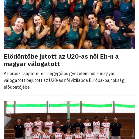
Elődöntőbe jutott az U20-as női Eb-n a
magyar válogatott
Az orosz csapat elleni négygólos győzelemmel a magyar
válogatott bejutott az U20-as női vízilabda Európa-bajnokság
elődöntőjébe.