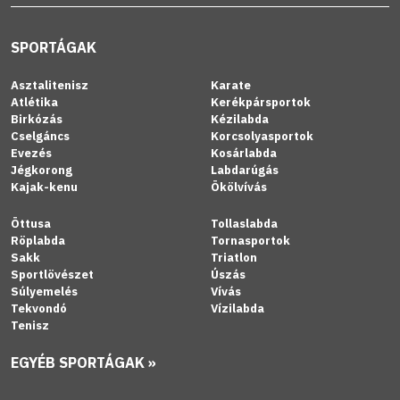
SPORTÁGAK
Asztalitenisz
Karate
Atlétika
Kerékpársportok
Birkózás
Kézilabda
Cselgáncs
Korcsolyasportok
Evezés
Kosárlabda
Jégkorong
Labdarúgás
Kajak-kenu
Ökölvívás
Öttusa
Tollaslabda
Röplabda
Tornasportok
Sakk
Triatlon
Sportlövészet
Úszás
Súlyemelés
Vívás
Tekvondó
Vízilabda
Tenisz
EGYÉB SPORTÁGAK »