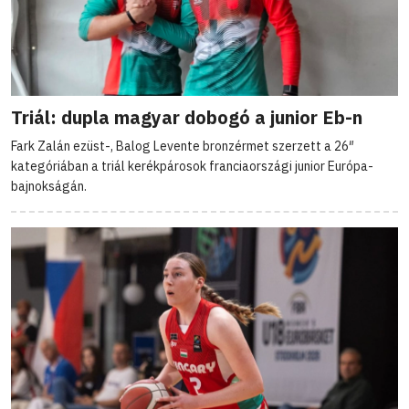
Triál: dupla magyar dobogó a junior Eb-n
Fark Zalán ezüst-, Balog Levente bronzérmet szerzett a 26″
kategóriában a triál kerékpárosok franciaországi junior Európa-
bajnokságán.