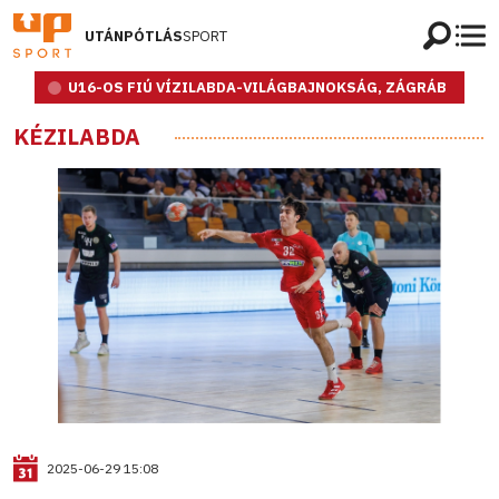
UTÁNPÓTLÁS
SPORT
U16-OS FIÚ VÍZILABDA-VILÁGBAJNOKSÁG, ZÁGRÁB
KÉZILABDA
2025-06-29 15:08