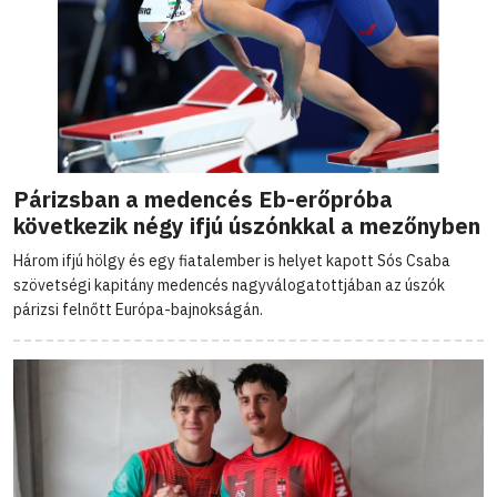
Párizsban a medencés Eb-erőpróba
következik négy ifjú úszónkkal a mezőnyben
Három ifjú hölgy és egy fiatalember is helyet kapott Sós Csaba
szövetségi kapitány medencés nagyválogatottjában az úszók
párizsi felnőtt Európa-bajnokságán.