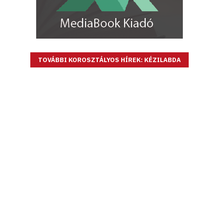
TOVÁBBI KOROSZTÁLYOS HÍREK: KÉZILABDA