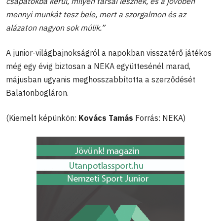
csapatokba kerül, milyen társai lesznek, és a jövőben
mennyi munkát tesz bele, mert a szorgalmon és az
alázaton nagyon sok múlik.”
A junior-világbajnokságról a napokban visszatérő játékos
még egy évig biztosan a NEKA együttesénél marad,
májusban ugyanis meghosszabbította a szerződését
Balatonbogláron.
(Kiemelt képünkön:
Kovács Tamás
Forrás: NEKA)