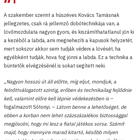
A szakember szerint a húszéves Kovács Tamásnak
jellegzetes, csak rá jellemző dobótechnikája van, a
lövőmozdulata nagyon gyors, és kiszámíthatatlanul jön ki
a kezéből a labda, ami megnehezíti a kapusok helyzetét,
mert sokszor akkor sem tudják védeni a lövését, ha
egyébként tudják, hova fog jönni a labda. Ez a technika a
büntetők elvégzésénél is sokat segített neki.
„Nagyon hosszú út áll előtte, míg eljut, mondjuk, a
felnőttválogatott szintig, erőben és technikailag fejlődnie
kell, valamint előre kell lépnie védekezésben is
–
fogalmazott Sótonyi. –
Látom benne a lehetőséget, de
ebben a korban nem lehet százszázalékos biztossággal
megjósolni, hogy mi lesz a fiatal játékos sorsa. Számít
majd, hogy mennyire marad kitartó, később milyen