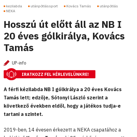
kezilabda
utánpótlássport
Kovács Tamás
utánpótlás
NEKA
Hosszú út előtt áll az NB I
20 éves gólkirálya, Kovács
Tamás
UP-info
IRATKOZZ FEL HÍRLEVELÜNKRE!
A férfi kézilabda NB I gólkirálya a 20 éves Kovács
Tamás lett; edzője, Sótonyi László szerint a
következő években eldől, hogy a játékos tudja-e
tartani a szintet.
2019-ben, 14 évesen érkezett a NEKA csapatához a