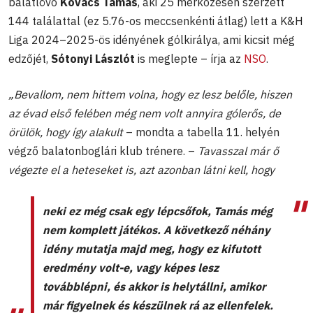
balátlövő
Kovács Tamás
, aki 25 mérkőzésen szerzett
144 találattal (ez 5.76-os meccsenkénti átlag) lett a K&H
Liga 2024–2025-ös idényének gólkirálya, ami kicsit még
edzőjét,
Sótonyi Lászlót
is meglepte – írja az
NSO
.
„Bevallom, nem hittem volna, hogy ez lesz belőle, hiszen
az évad első felében még nem volt annyira gólerős, de
örülök, hogy így alakult
– mondta a tabella 11. helyén
végző balatonboglári klub trénere. –
Tavasszal már ő
végezte el a heteseket is, azt azonban látni kell, hogy
neki ez még csak egy lépcsőfok, Tamás még
nem komplett játékos. A következő néhány
idény mutatja majd meg, hogy ez kifutott
eredmény volt-e, vagy képes lesz
továbblépni, és akkor is helytállni, amikor
már figyelnek és készülnek rá az ellenfelek.