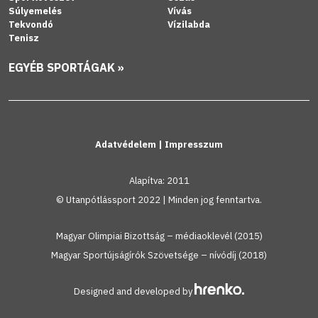
Súlyemelés
Vívás
Tekvondó
Vízilabda
Tenisz
EGYÉB SPORTÁGAK »
Adatvédelem
|
Impresszum
Alapítva: 2011
© Utanpótlássport 2022 | Minden jog fenntartva.
Magyar Olimpiai Bizottság – médiaoklevél (2015)
Magyar Sportújságírók Szövetsége – nívódíj (2018)
Designed and developed by