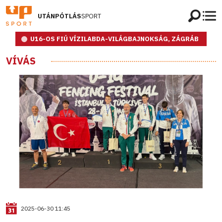
UTÁNPÓTLÁS
SPORT
U16-OS FIÚ VÍZILABDA-VILÁGBAJNOKSÁG, ZÁGRÁB
VÍVÁS
2025-06-30 11:45