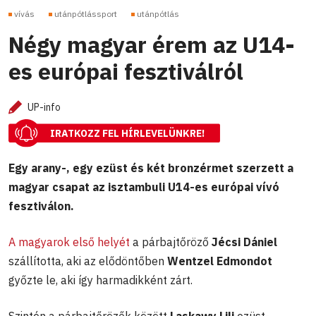
vívás
utánpótlássport
utánpótlás
Négy magyar érem az U14-
es európai fesztiválról
UP-info
IRATKOZZ FEL HÍRLEVELÜNKRE!
Egy arany-, egy ezüst és két bronzérmet szerzett a
magyar csapat az isztambuli U14-es európai vívó
fesztiválon.
A magyarok első helyét
a párbajtőröző
Jécsi Dániel
szállította, aki az elődöntőben
Wentzel Edmondot
győzte le, aki így harmadikként zárt.
Szintén a párbajtőrözők között
Laskawy Lili
ezüst-,