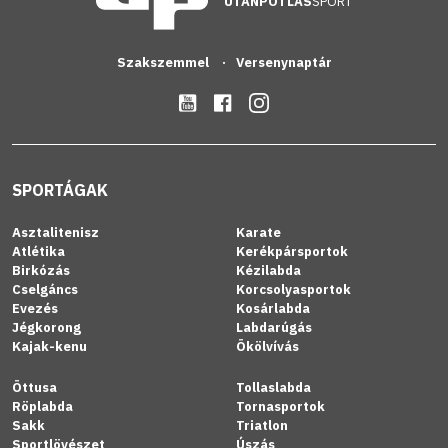
UTÁNPÓTLÁS
SPORT
Szakszemmel
Versenynaptár
SPORTÁGAK
Asztalitenisz
Karate
Atlétika
Kerékpársportok
Birkózás
Kézilabda
Cselgáncs
Korcsolyasportok
Evezés
Kosárlabda
Jégkorong
Labdarúgás
Kajak-kenu
Ökölvívás
Öttusa
Tollaslabda
Röplabda
Tornasportok
Sakk
Triatlon
Sportlövészet
Úszás