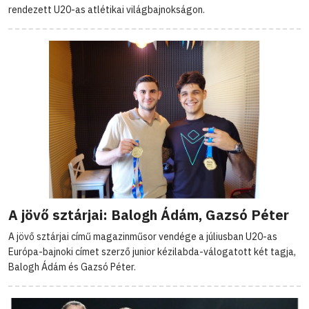
rendezett U20-as atlétikai világbajnokságon.
A jövő sztárjai: Balogh Ádám, Gazsó Péter
A jövő sztárjai című magazinműsor vendége a júliusban U20-as
Európa-bajnoki címet szerző junior kézilabda-válogatott két tagja,
Balogh Ádám és Gazsó Péter.