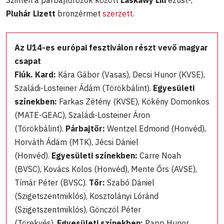
Pluhár Lizett
bronzérmet
szerzett
.
Az U14-es európai fesztiválon részt vevő magyar
csapat
Fiúk. Kard:
Kára Gábor (Vasas), Decsi Hunor (KVSE),
Szaládi-Losteiner Ádám (Törökbálint).
Egyesületi
színekben:
Farkas Zétény (KVSE), Kökény Domonkos
(MATE-GEAC), Szaládi-Losteiner Áron
(Törökbálint).
Párbajtőr:
Wentzel Edmond (Honvéd),
Horváth Ádám (MTK), Jécsi Dániel
(Honvéd).
Egyesületi színekben:
Carre Noah
(BVSC), Kovács Kolos (Honvéd), Mente Őrs (AVSE),
Tímár Péter (BVSC).
Tőr:
Szabó Dániel
(Szigetszentmiklós), Kosztolányi Lóránd
(Szigetszentmiklós), Gönczöl Péter
(Törekvés).
Egyesületi színekben:
Papp Hunor