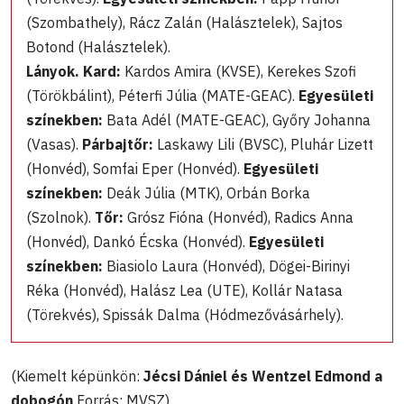
(Szombathely), Rácz Zalán (Halásztelek), Sajtos
Botond (Halásztelek).
Lányok. Kard:
Kardos Amira (KVSE), Kerekes Szofi
(Törökbálint), Péterfi Júlia (MATE-GEAC).
Egyesületi
színekben:
Bata Adél (MATE-GEAC), Győry Johanna
(Vasas).
Párbajtőr:
Laskawy Lili (BVSC), Pluhár Lizett
(Honvéd), Somfai Eper (Honvéd).
Egyesületi
színekben:
Deák Júlia (MTK), Orbán Borka
(Szolnok).
Tőr:
Grósz Fióna (Honvéd), Radics Anna
(Honvéd), Dankó Écska (Honvéd).
Egyesületi
színekben:
Biasiolo Laura (Honvéd), Dögei-Birinyi
Réka (Honvéd), Halász Lea (UTE), Kollár Natasa
(Törekvés), Spissák Dalma (Hódmezővásárhely).
(Kiemelt képünkön:
Jécsi Dániel és Wentzel Edmond a
dobogón
Forrás: MVSZ)