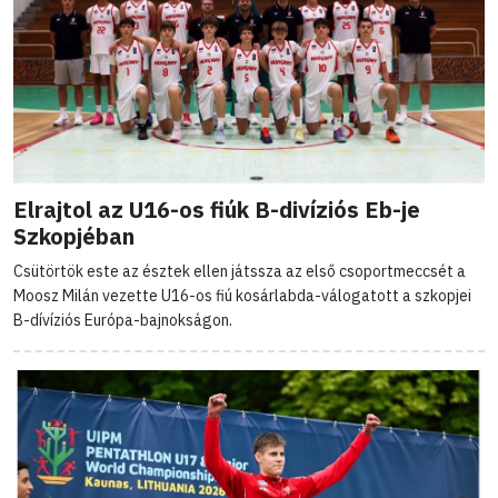
Elrajtol az U16-os fiúk B-divíziós Eb-je
Szkopjéban
Csütörtök este az észtek ellen játssza az első csoportmeccsét a
Moosz Milán vezette U16-os fiú kosárlabda-válogatott a szkopjei
B-dívíziós Európa-bajnokságon.