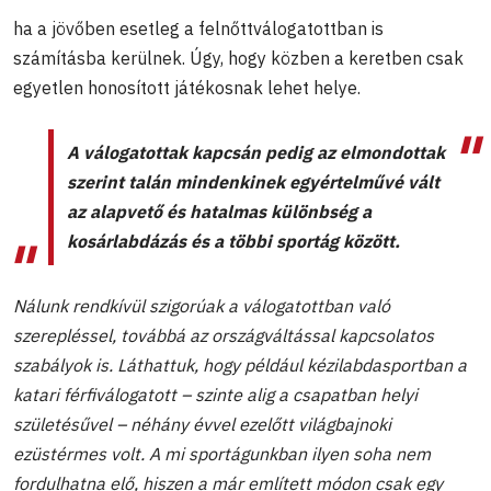
ha a jövőben esetleg a felnőttválogatottban is
számításba kerülnek. Úgy, hogy közben a keretben csak
egyetlen honosított játékosnak lehet helye.
A válogatottak kapcsán pedig az elmondottak
szerint talán mindenkinek egyértelművé vált
az alapvető és hatalmas különbség a
kosárlabdázás és a többi sportág között.
Nálunk rendkívül szigorúak a válogatottban való
szerepléssel, továbbá az országváltással kapcsolatos
szabályok is. Láthattuk, hogy például kézilabdasportban a
katari férfiválogatott – szinte alig a csapatban helyi
születésűvel – néhány évvel ezelőtt világbajnoki
ezüstérmes volt. A mi sportágunkban ilyen soha nem
fordulhatna elő, hiszen a már említett módon csak egy