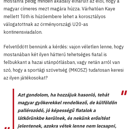
mostanra pedig minden akadály elhárult az elől, hogy a
magyar címeres mezt magára húzza. Várhatóan Kaye
mellett Tóth is húzóembere lehet a korosztályos
válogatottnak az örményországi U20-as
kontinensviadalon.
Felvetődött bennünk a kérdés: vajon véletlen lenne, hogy
mostanában két ilyen hátterű tehetséges fiatal is
felbukkant a hazai utánpótlásban, vagy netán arról van
szó, hogy a sportági szövetség (MKOSZ) tudatosan keresi
az ilyen játékosokat?
Azt gondolom, ha hozzájuk hasonló, tehát
magyar gyökerekkel rendelkező, de külföldön
pallérozódó, jó képességű fiatalok a
látkörünkbe kerülnek, és nekünk erősítést
jelentenek, azokra vétek lenne nem lecsapni,