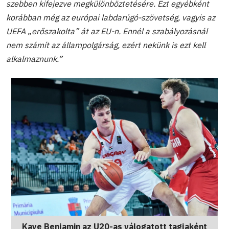
szebben kifejezve megkülönböztetésére. Ezt egyébként
korábban még az európai labdarúgó-szövetség, vagyis az
UEFA „erőszakolta” át az EU-n. Ennél a szabályozásnál
nem számít az állampolgárság, ezért nekünk is ezt kell
alkalmaznunk.”
Kaye Benjamin az U20-as válogatott tagjaként