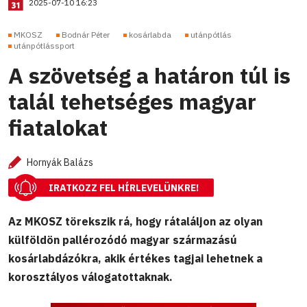
2025-07-10 16:23
MKOSZ
Bodnár Péter
kosárlabda
utánpótlás
utánpótlássport
A szövetség a határon túl is
talál tehetséges magyar
fiatalokat
Hornyák Balázs
IRATKOZZ FEL HÍRLEVELÜNKRE!
Az MKOSZ törekszik rá, hogy rátaláljon az olyan
külföldön pallérozódó magyar származású
kosárlabdázókra, akik értékes tagjai lehetnek a
korosztályos válogatottaknak.