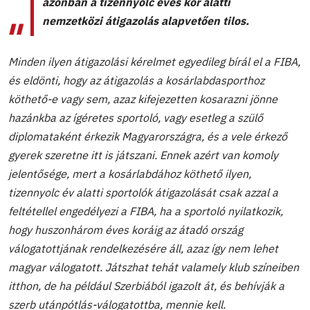
azonban a tizennyolc éves kor alatti
nemzetközi átigazolás alapvetően tilos.
Minden ilyen átigazolási kérelmet egyedileg bírál el a FIBA,
és eldönti, hogy az átigazolás a kosárlabdasporthoz
köthető-e vagy sem, azaz kifejezetten kosarazni jönne
hazánkba az ígéretes sportoló, vagy esetleg a szülő
diplomataként érkezik Magyarországra, és a vele érkező
gyerek szeretne itt is játszani. Ennek azért van komoly
jelentősége, mert a kosárlabdához köthető ilyen,
tizennyolc év alatti sportolók átigazolását csak azzal a
feltétellel engedélyezi a FIBA, ha a sportoló nyilatkozik,
hogy huszonhárom éves koráig az átadó ország
válogatottjának rendelkezésére áll, azaz így nem lehet
magyar válogatott. Játszhat tehát valamely klub színeiben
itthon, de ha például Szerbiából igazolt át, és behívják a
szerb utánpótlás-válogatottba, mennie kell.