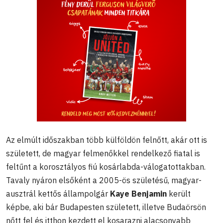
Az elmúlt időszakban több külföldön felnőtt, akár ott is
született, de magyar felmenőkkel rendelkező fiatal is
feltűnt a korosztályos fiú kosárlabda-válogatottakban.
Tavaly nyáron elsőként a 2005-ös születésű, magyar-
ausztrál kettős állampolgár
Kaye Benjamin
került
képbe, aki bár Budapesten született, illetve Budaörsön
nőtt fel és itthon kezdett el kosarazni alacsonyabb