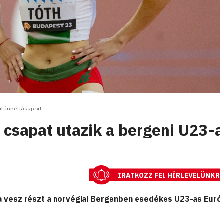
utánpótlássport
csapat utazik a bergeni U23-
IRATKOZZ FEL HÍRLEVELÜNKR
a vesz részt a norvégiai Bergenben esedékes U23-as Eur