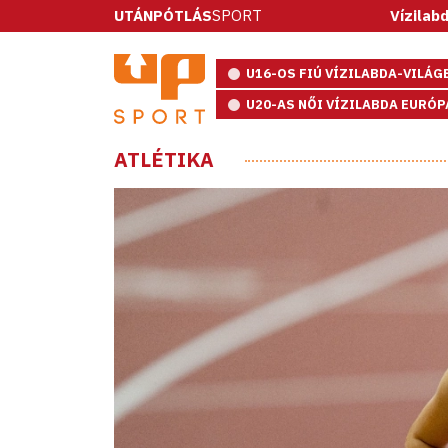
UTÁNPÓTLÁS
SPORT
Vízilabda: ötméteres
U16-OS FIÚ VÍZILABDA-VILÁ
U20-AS NŐI VÍZILABDA EURÓ
ATLÉTIKA