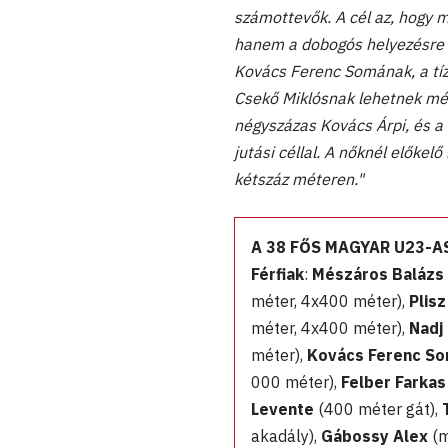
számottevők. A cél az, hogy 
hanem a dobogós helyezésre a
Kovács Ferenc Somának, a tíz
Csekő Miklósnak lehetnek még
négyszázas Kovács Árpi, és a n
jutási céllal. A nőknél előkel
kétszáz méteren."
A 38 FŐS MAGYAR U23-A
Férfiak
:
Mészáros Balázs
méter, 4x400 méter),
Plisz
méter, 4x400 méter),
Nadj
méter),
Kovács Ferenc S
000 méter),
Felber Farkas
Levente
(400 méter gát),
akadály),
Gábossy Alex
(m