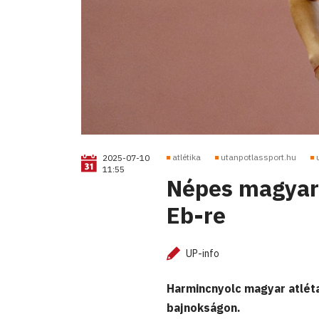
atlétika
utanpotlassport.hu
2025-07-10
11:55
Népes magyar 
Eb-re
UP-info
Harmincnyolc magyar atlét
bajnokságon.