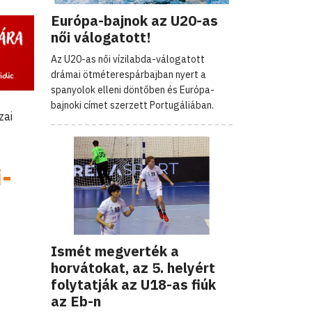
Európa-bajnok az U20-as
női válogatott!
Az U20-as női vízilabda-válogatott
drámai ötméterespárbajban nyert a
spanyolok elleni döntőben és Európa-
bajnoki címet szerzett Portugáliában.
zai
i-
Ismét megverték a
horvátokat, az 5. helyért
folytatják az U18-as fiúk
az Eb-n