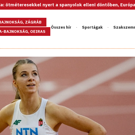
ekkel nyert a spanyolok elleni döntőben, Európa-bajnok az U2
GBAJNOKSÁG, ZÁGRÁB
Összes hír
Sportágak
Szakszem
PA-BAJNOKSÁG, OEIRAS