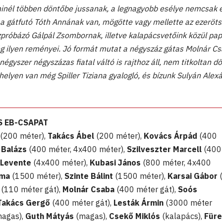
minél többen döntőbe jussanak, a legnagyobb esélye nemcsak e
 gátfutó Tóth Annának van, mögötte vagy mellette az ezeröt
próbázó Gálpál Zsombornak, illetve kalapácsvetőink közül pap
 ilyen reményei. Jó formát mutat a négyszáz gátas Molnár Csa
égyszer négyszázas fiatal váltó is rajthoz áll, nem titkoltan d
ő helyen van még Spiller Tiziana gyalogló, és bízunk Sulyán Alex
S EB-CSAPAT
(200 méter),
Takács Ábel
(200 méter),
Kovács Árpád
(400
 Balázs
(400 méter, 4x400 méter),
Szilveszter Marcell
(400
 Levente
(4x400 méter),
Kubasi János
(800 méter, 4x400
oma
(1500 méter),
Szinte Bálint
(1500 méter),
Karsai Gábor
(110 méter gát),
Molnár Csaba
(400 méter gát),
Soós
Takács Gergő
(400 méter gát),
Lesták Ármin
(3000 méter
agas),
Guth Mátyás
(magas),
Csekő Miklós
(kalapács),
Füre