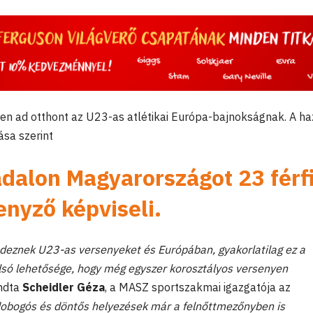
rgen ad otthont az U23-as atlétikai Európa-bajnokságnak. A ha
sa szerint
adalon Magyarországot 23 férf
enyző képviseli.
deznek U23-as versenyeket és Európában, gyakorlatilag ez a
olsó lehetősége, hogy még egyszer korosztályos versenyen
ndta
Scheidler Géza
, a MASZ sportszakmai igazgatója az
 dobogós és döntős helyezések már a felnőttmezőnyben is