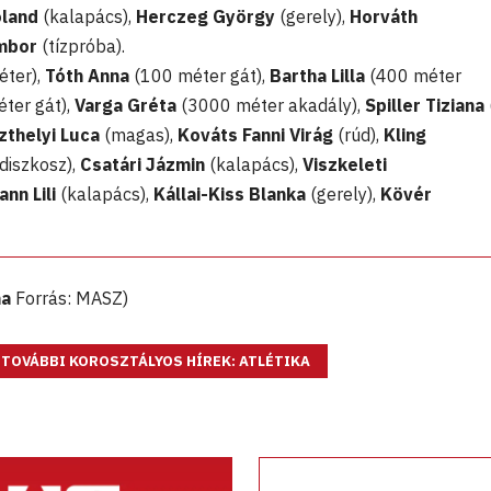
oland
(kalapács),
Herczeg György
(gerely),
Horváth
mbor
(tízpróba).
ter),
Tóth Anna
(100 méter gát),
Bartha Lilla
(400 méter
ter gát),
Varga Gréta
(3000 méter akadály),
Spiller Tiziana
zthelyi Luca
(magas),
Kováts Fanni Virág
(rúd),
Kling
diszkosz),
Csatári Jázmin
(kalapács),
Viszkeleti
nn Lili
(kalapács),
Kállai-Kiss Blanka
(gerely),
Kövér
na
Forrás: MASZ)
TOVÁBBI KOROSZTÁLYOS HÍREK: ATLÉTIKA