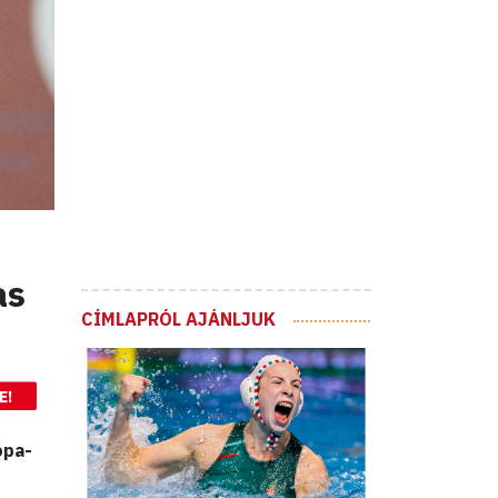
as
CÍMLAPRÓL AJÁNLJUK
E!
ópa-