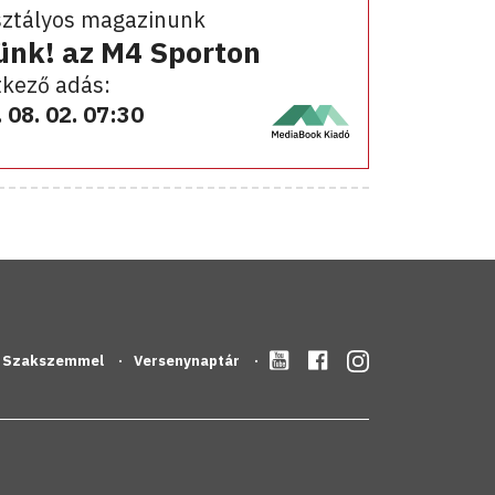
sztályos magazinunk
ünk! az M4 Sporton
kező adás:
 08. 02. 07:30
Szakszemmel
Versenynaptár