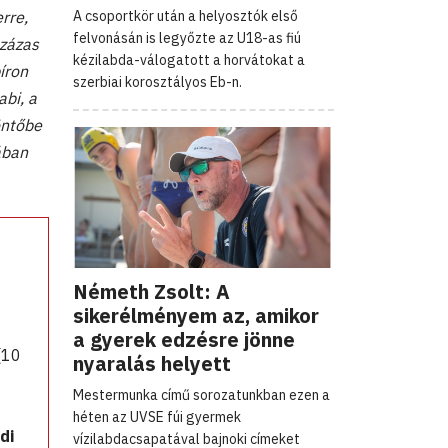
rre,
A csoportkör után a helyosztók első
felvonásán is legyőzte az U18-as fiú
százas
kézilabda-válogatott a horvátokat a
íron
szerbiai korosztályos Eb-n.
bi, a
öntőbe
ában
Németh Zsolt: A
sikerélményem az, amikor
a gyerek edzésre jönne
(10
nyaralás helyett
Mestermunka című sorozatunkban ezen a
héten az UVSE fúi gyermek
di
vízilabdacsapatával bajnoki címeket