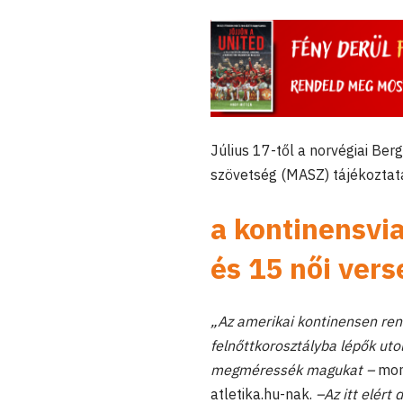
Július 17-től a norvégiai Be
szövetség (MASZ) tájékoztatá
a kontinensvi
és 15 női vers
„Az amerikai kontinensen ren
felnőttkorosztályba lépők ut
megméressék magukat –
mo
atletika.hu-nak.
–Az itt elért