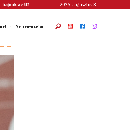
0-as női válogatott!
2026. augusztus 8.
mel
Versenynaptár