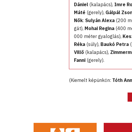
Dániel
(kalapács),
Imre R
Máté
(gerely),
Gálpál Zso
Nők
:
Sulyán Alexa
(200 mé
gát),
Mohai Regina
(400 mé
000 méter gyaloglás),
Kes
Réka
(súly),
Baukó Petra
(
Villő
(kalapács),
Zimmerma
Fanni
(gerely).
(Kiemelt képünkön:
Tóth An