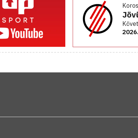
Koro
Jöv
Követ
2026.