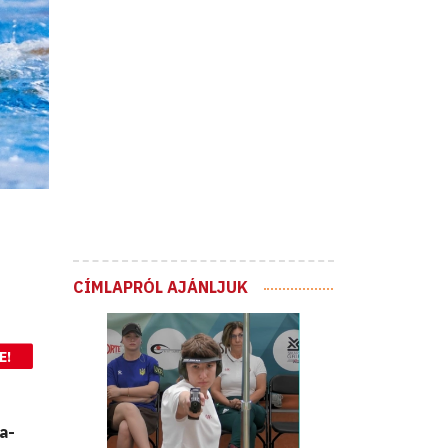
CÍMLAPRÓL AJÁNLJUK
E!
a-