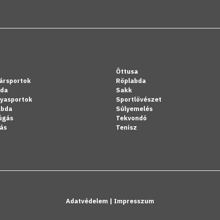
Öttusa
ársportok
Röplabda
bda
Sakk
lyasportok
Sportlövészet
abda
Súlyemelés
úgás
Tekvondó
ás
Tenisz
Adatvédelem
|
Impresszum