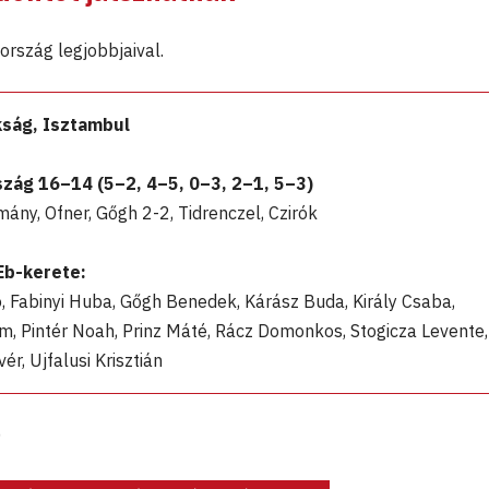
rszág legjobbjaival.
kság, Isztambul
ág 16–14 (5–2, 4–5, 0–3, 2–1, 5–3)
ány, Ofner, Gőgh 2-2, Tidrenczel, Czirók
Eb-kerete:
, Fabinyi Huba, Gőgh Benedek, Kárász Buda, Király Csaba,
m, Pintér Noah, Prinz Máté, Rácz Domonkos, Stogicza Levente,
ér, Ujfalusi Krisztián
)