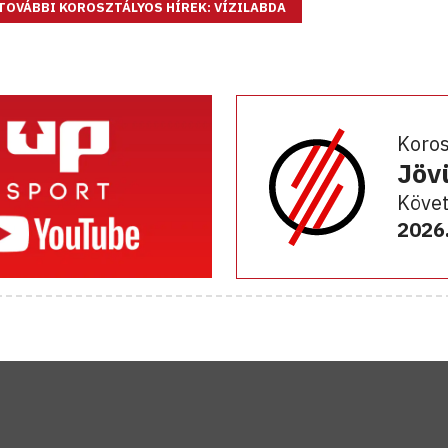
TOVÁBBI KOROSZTÁLYOS HÍREK: VÍZILABDA
Koro
Jöv
Követ
2026.