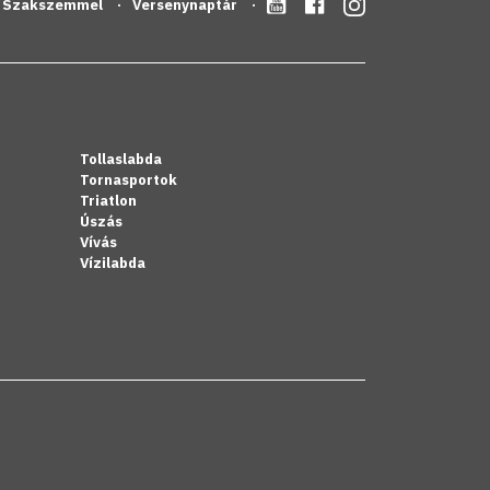
Szakszemmel
Versenynaptár
Tollaslabda
Tornasportok
Triatlon
Úszás
Vívás
Vízilabda