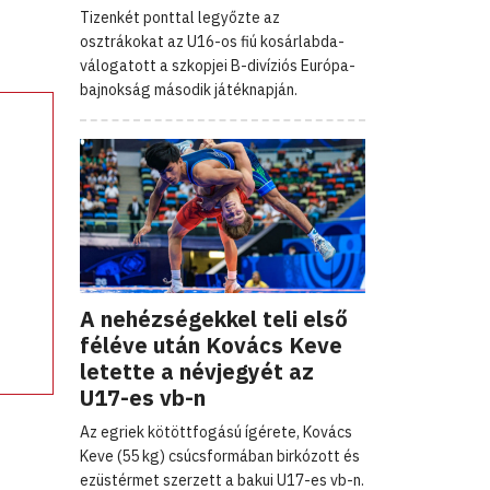
Tizenkét ponttal legyőzte az
osztrákokat az U16-os fiú kosárlabda-
válogatott a szkopjei B-divíziós Európa-
bajnokság második játéknapján.
A nehézségekkel teli első
féléve után Kovács Keve
letette a névjegyét az
U17-es vb-n
Az egriek kötöttfogású ígérete, Kovács
Keve (55 kg) csúcsformában birkózott és
ezüstérmet szerzett a bakui U17-es vb-n.