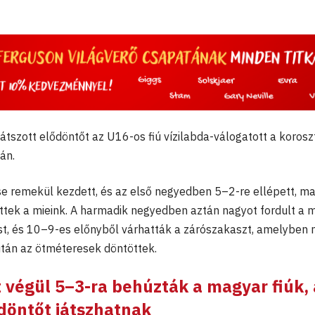
átszott elődöntőt az U16-os fiú vízilabda-válogatott a korosz
án.
e remekül kezdett, és az első negyedben 5–2-re ellépett, ma
ttek a mieink. A harmadik negyedben aztán nagyot fordult a 
ést, és 10–9-es előnyből várhatták a zárószakaszt, amelyben
után az ötméteresek döntöttek.
 végül 5–3-ra behúzták a magyar fiúk, 
döntőt játszhatnak