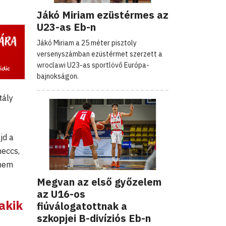
Jákó Miriam ezüstérmes az
U23-as Eb-n
Jákó Miriam a 25 méter pisztoly
versenyszámban ezüstérmet szerzett a
wroclawi U23-as sportlövő Európa-
bajnokságon.
tály
jd a
meccs,
 nem
Megvan az első győzelem
az U16-os
akik
fiúválogatottnak a
szkopjei B-divíziós Eb-n