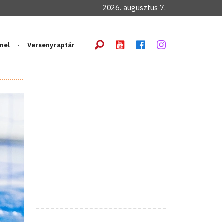
2026. augusztus 7.
mel
Versenynaptár