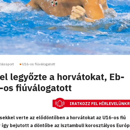
tlássport
U16-os fiúválogatott
l legyőzte a horvátokat, Eb-
-os fiúválogatott
IRATKOZZ FEL HÍRLEVELÜNKR
ekkel verte az elődöntőben a horvátokat az U16-os fiú
y így bejutott a döntőbe az isztambuli korosztályos Európ