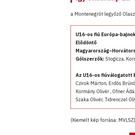
a Montenegrót legyőző Olaszo
U16-os fiú Európa-bajno
Elődöntő
Magyarország–Horvátorsz
Gólszerzők:
Stogicza, Korm
Az U16-os fiúválogatott 
Czirok Márton, Erdős Brúnó
Kormány Olivér , Ofner Ádá
Szaka Olivér, Tidrenczel Oliv
(Kiemelt kép forrása: MVLSZ