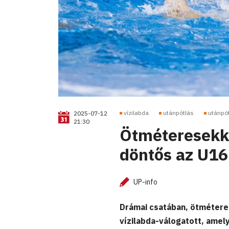
vízilabda
utánpótlás
utánpó
2025-07-12
21:30
Ötméteresekke
döntős az U16
UP-info
Drámai csatában, ötméteres
vízilabda-válogatott, amel