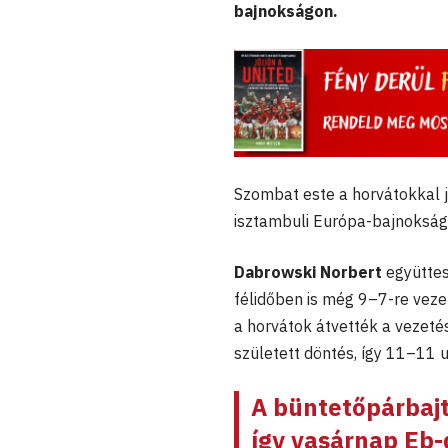
bajnokságon.
Szombat este a horvátokkal j
isztambuli Európa-bajnokság
Dabrowski Norbert
együttes
félidőben is még 9–7-re veze
a horvátok átvették a vezet
született döntés, így 11–11 
A büntetőpárbajt
így vasárnap Eb-