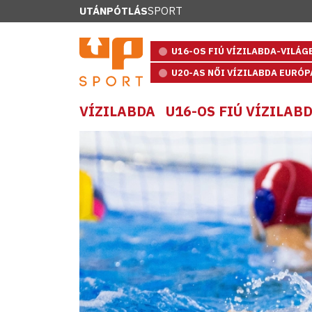
UTÁNPÓTLÁS
SPORT
U16-OS FIÚ VÍZILABDA-VILÁ
U20-AS NŐI VÍZILABDA EURÓ
VÍZILABDA
U16-OS FIÚ VÍZILA