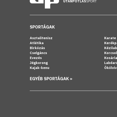
UTÁNPÓTLÁS
SPORT
SPORTÁGAK
Asztalitenisz
Karate
Atlétika
Kerékp
Birkózás
Kézila
Cselgáncs
Korcso
Evezés
Kosárl
Jégkorong
Labdar
Kajak-kenu
Ökölvív
EGYÉB SPORTÁGAK »