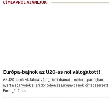
CÍMLAPRÓL AJÁNLJUK
Európa-bajnok az U20-as női válogatott!
Az U20-as női vízilabda-válogatott drámai ötméterespárbajban
nyert a spanyolok elleni döntőben és Európa-bajnoki címet szerzett
Portugáliában.