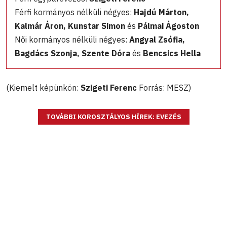
Férfi kormányos nélküli négyes:
Hajdú Márton,
Kalmár Áron, Kunstar Simon
és
Pálmai Ágoston
Női kormányos nélküli négyes:
Angyal Zsófia,
Bagdács Szonja, Szente Dóra
és
Bencsics Hella
(Kiemelt képünkön:
Szigeti Ferenc
Forrás: MESZ)
TOVÁBBI KOROSZTÁLYOS HÍREK: EVEZÉS