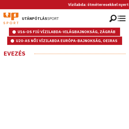
Vízilabda: ötméteresekkel nyert a sp
UTÁNPÓTLÁS
SPORT
U16-OS FIÚ VÍZILABDA-VILÁGBAJNOKSÁG, ZÁGRÁB
U20-AS NŐI VÍZILABDA EURÓPA-BAJNOKSÁG, OEIRAS
EVEZÉS