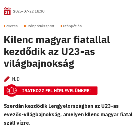
2025-07-22 18:30
evezés
utánpótlássport
utánpótlás
Kilenc magyar fiatallal
kezdődik az U23-as
világbajnokság
N. D.
IRATKOZZ FEL HÍRLEVELÜNKRE!
Szerdán kezdődik Lengyelországban az U23-as
evezős-világbajnokság, amelyen kilenc magyar fiatal
száll vízre.