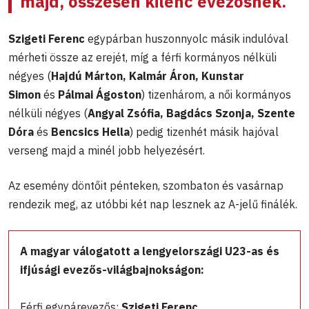
majd, összesen kilenc evezősnek.
Szigeti Ferenc
egypárban huszonnyolc másik indulóval
mérheti össze az erejét, míg a férfi kormányos nélküli
négyes (
Hajdú Márton, Kalmár Áron, Kunstar
Simon
és
Pálmai Ágoston
) tizenhárom, a női kormányos
nélküli négyes (
Angyal Zsófia, Bagdács Szonja, Szente
Dóra
és
Bencsics Hella
​​​​​​) pedig tizenhét másik hajóval
verseng majd a minél jobb helyezésért.
Az esemény döntőit pénteken, szombaton és vasárnap
rendezik meg, az utóbbi két nap lesznek az A-jelű finálék.
A magyar válogatott a lengyelországi U23-as és
ifjúsági evezős-világbajnokságon:
Férfi egypárevezős:
Szigeti Ferenc