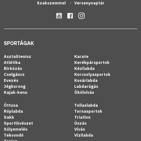
Szakszemmel
Versenynaptár
SPORTÁGAK
Asztalitenisz
Karate
Atlétika
Kerékpársportok
Birkózás
Kézilabda
Cselgáncs
Korcsolyasportok
Evezés
Kosárlabda
Jégkorong
Labdarúgás
Kajak-kenu
Ökölvívás
Öttusa
Tollaslabda
Röplabda
Tornasportok
Sakk
Triatlon
Sportlövészet
Úszás
Súlyemelés
Vívás
Tekvondó
Vízilabda