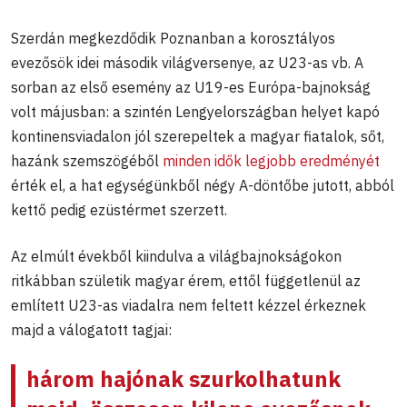
Szerdán megkezdődik Poznanban a korosztályos
evezősök idei második világversenye, az U23-as vb. A
sorban az első esemény az U19-es Európa-bajnokság
volt májusban: a szintén Lengyelországban helyet kapó
kontinensviadalon jól szerepeltek a magyar fiatalok, sőt,
hazánk szemszögéből
minden idők legjobb eredményét
érték el, a hat egységünkből négy A-döntőbe jutott, abból
kettő pedig ezüstérmet szerzett.
Az elmúlt évekből kiindulva a világbajnokságokon
ritkábban születik magyar érem, ettől függetlenül az
említett U23-as viadalra nem feltett kézzel érkeznek
majd a válogatott tagjai:
három hajónak szurkolhatunk