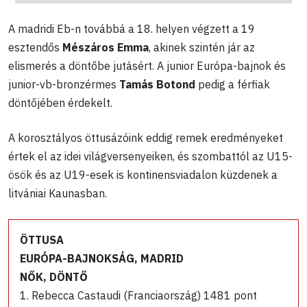
A madridi Eb-n továbbá a 18. helyen végzett a 19
esztendős
Mészáros Emma
, akinek szintén jár az
elismerés a döntőbe jutásért. A junior Európa-bajnok és
junior-vb-bronzérmes
Tamás Botond
pedig a férfiak
döntőjében érdekelt.
A korosztályos öttusázóink eddig remek eredményeket
értek el az idei világversenyeiken, és szombattól az U15-
ösök és az U19-esek is kontinensviadalon küzdenek a
litvániai Kaunasban.
ÖTTUSA
EURÓPA-BAJNOKSÁG, MADRID
NŐK, DÖNTŐ
1. Rebecca Castaudi (Franciaország) 1481 pont