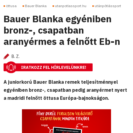
öttusa
Bauer Blanka
utanpotlassport.hu
utánpótlássport
Bauer Blanka egyéniben
bronz-, csapatban
aranyérmes a felnőtt Eb-n
B. Z.
IRATKOZZ FEL HÍRLEVELÜNKRE!
A juniorkorú Bauer Blanka remek teljesítménnyel
egyéniben bronz-, csapatban pedig aranyérmet nyert
a madridi felnőtt öttusa Európa-bajnokságon.