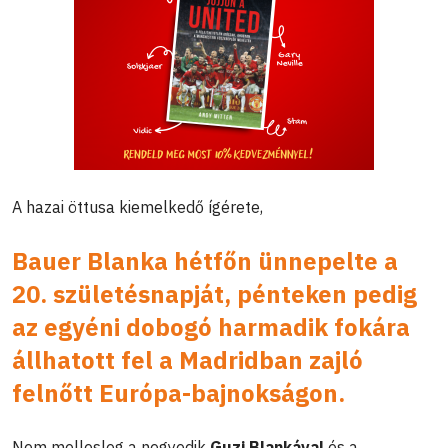
A hazai öttusa kiemelkedő ígérete,
Bauer Blanka hétfőn ünnepelte a
20. születésnapját, pénteken pedig
az egyéni dobogó harmadik fokára
állhatott fel a Madridban zajló
felnőtt Európa-bajnokságon.
Nem mellesleg a negyedik
Guzi Blankával
és a