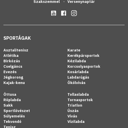
Szakszemmel
Versenynaptár
SPORTÁGAK
Asztalitenisz
Karate
Atlétika
Kerékpársportok
Birkózás
Kézilabda
Cselgáncs
Korcsolyasportok
Evezés
Kosárlabda
Jégkorong
Labdarúgás
Kajak-kenu
Ökölvívás
Öttusa
Tollaslabda
Röplabda
Tornasportok
Sakk
Triatlon
Sportlövészet
Úszás
Súlyemelés
Vívás
Tekvondó
Vízilabda
Tenisz