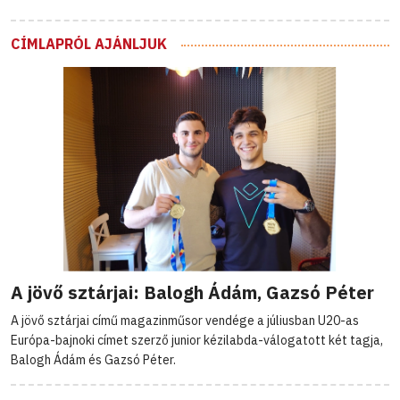
CÍMLAPRÓL AJÁNLJUK
A jövő sztárjai: Balogh Ádám, Gazsó Péter
A jövő sztárjai című magazinműsor vendége a júliusban U20-as
Európa-bajnoki címet szerző junior kézilabda-válogatott két tagja,
Balogh Ádám és Gazsó Péter.