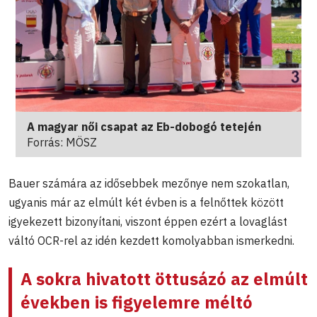
A magyar női csapat az Eb-dobogó tetején
Forrás: MÖSZ
Bauer számára az idősebbek mezőnye nem szokatlan,
ugyanis már az elmúlt két évben is a felnőttek között
igyekezett bizonyítani, viszont éppen ezért a lovaglást
váltó OCR-rel az idén kezdett komolyabban ismerkedni.
A sokra hivatott öttusázó az elmúlt
években is figyelemre méltó