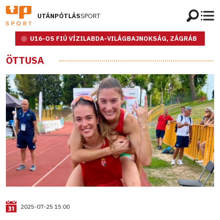
UTÁNPÓTLÁS
SPORT
U16-OS FIÚ VÍZILABDA-VILÁGBAJNOKSÁG, ZÁGRÁB
ÖTTUSA
2025-07-25 15:00