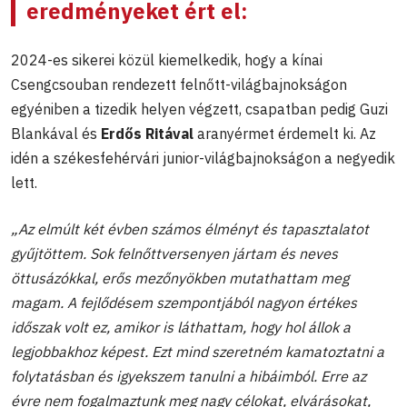
eredményeket ért el:
2024-es sikerei közül kiemelkedik, hogy a kínai
Csengcsouban rendezett felnőtt-világbajnokságon
egyéniben a tizedik helyen végzett, csapatban pedig Guzi
Blankával és
Erdős Ritával
aranyérmet érdemelt ki. Az
idén a székesfehérvári junior-világbajnokságon a negyedik
lett.
„Az elmúlt két évben számos élményt és tapasztalatot
gyűjtöttem. Sok felnőttversenyen jártam és neves
öttusázókkal, erős mezőnyökben mutathattam meg
magam. A fejlődésem szempontjából nagyon értékes
időszak volt ez, amikor is láthattam, hogy hol állok a
legjobbakhoz képest. Ezt mind szeretném kamatoztatni a
folytatásban és igyekszem tanulni a hibáimból. Erre az
évre nem fogalmaztunk meg nagy célokat, elvárásokat,