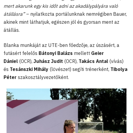
mert akarunk egy kis időt adni az akadálypályára való
átállásra”
– nyilatkozta portálunknak nemrégiben Bauer,
akinek mint láthatjuk, egészen jól és gyorsan ment az
átállás.
Blanka munkáját az UTE-ben főedzője, az úszásért, a
futásért felelős
Bátonyi Balázs
mellett
Geier
Dániel
(OCR),
Juhász Judit
(OCR),
Takács Antal
(vívás)
és
Tesánszki Mihály
(lövészet) segíti trénerként,
Tibolya
Péter
szakosztályvezetőként.