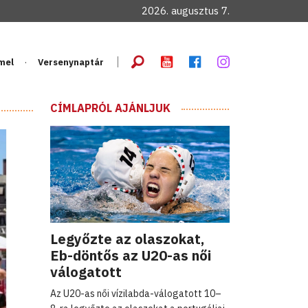
2026. augusztus 7.
mel
Versenynaptár
CÍMLAPRÓL AJÁNLJUK
Legyőzte az olaszokat,
Eb-döntős az U20-as női
válogatott
Az U20-as női vízilabda-válogatott 10–