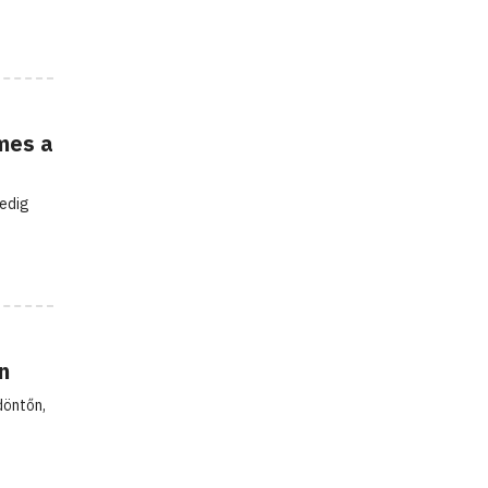
mes a
pedig
n
döntőn,