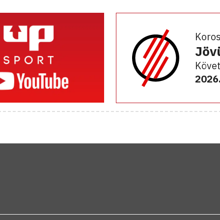
Koro
Jöv
Követ
2026.