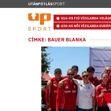
UTÁNPÓTLÁS
SPORT
U16-OS FIÚ VÍZILABDA-VILÁ
U20-AS NŐI VÍZILABDA EURÓ
CÍMKE: BAUER BLANKA