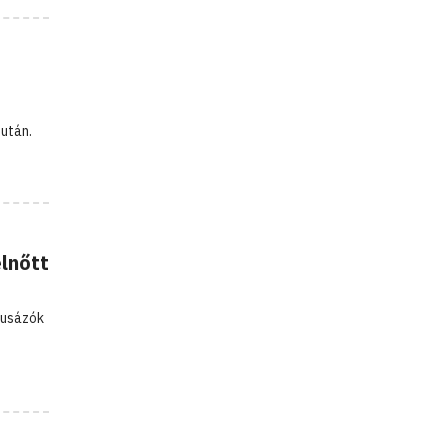
után.
lnőtt
tusázók