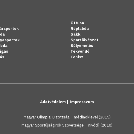
Öttusa
ársportok
Röplabda
bda
Sakk
lyasportok
Sportlövészet
abda
Súlyemelés
úgás
Tekvondó
ás
Tenisz
Adatvédelem
|
Impresszum
Magyar Olimpiai Bizottság – médiaoklevél (2015)
Magyar Sportújságírók Szövetsége – nívódíj (2018)