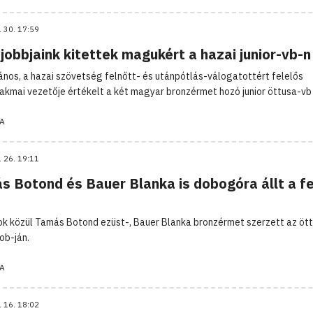
. 30. 17:59
jobbjaink kitettek magukért a hazai junior-vb-n
ános, a hazai szövetség felnőtt- és utánpótlás-válogatottért felelős
akmai vezetője értékelt a két magyar bronzérmet hozó junior öttusa-vb 
A
. 26. 19:11
s Botond és Bauer Blanka is dobogóra állt a fe
rok közül Tamás Botond ezüst-, Bauer Blanka bronzérmet szerzett az öt
ob-ján.
A
. 16. 18:02