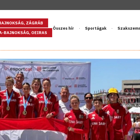
GBAJNOKSÁG, ZÁGRÁB
Összes hír
Sportágak
Szakszem
PA-BAJNOKSÁG, OEIRAS