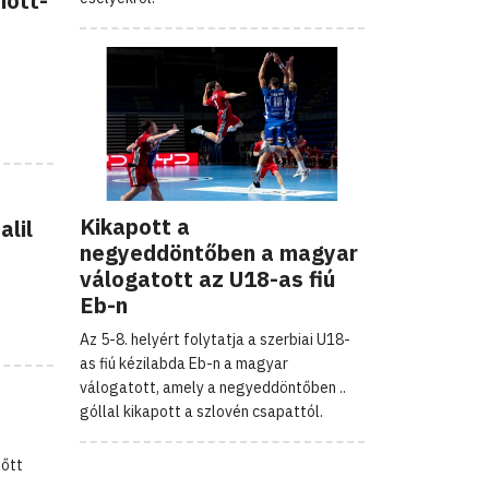
nőtt-
Kikapott a
alil
negyeddöntőben a magyar
válogatott az U18-as fiú
Eb-n
Az 5-8. helyért folytatja a szerbiai U18-
as fiú kézilabda Eb-n a magyar
válogatott, amely a negyeddöntőben ..
góllal kikapott a szlovén csapattól.
nőtt