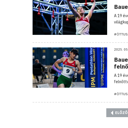
Bauer
A 19 év
világku
#ÖTTUS
2025. 05
Baue
feln
A 19 év
felnőtt
#ÖTTUS
ELŐZŐ