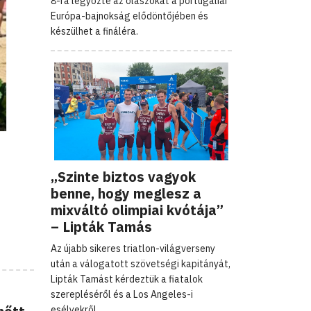
8-ra legyőzte az olaszokat a portugáliai
Európa-bajnokság elődöntőjében és
készülhet a fináléra.
„Szinte biztos vagyok
benne, hogy meglesz a
mixváltó olimpiai kvótája”
– Lipták Tamás
Az újabb sikeres triatlon-világverseny
után a válogatott szövetségi kapitányát,
Lipták Tamást kérdeztük a fiatalok
szerepléséről és a Los Angeles-i
esélyekről.