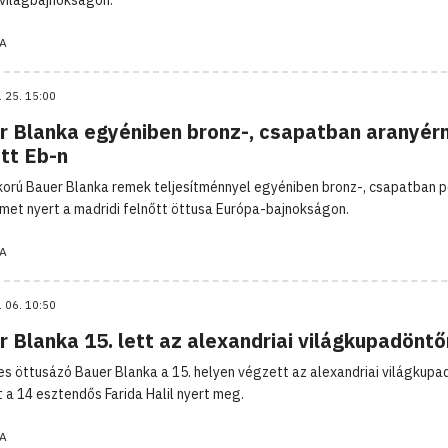
A
. 25. 15:00
r Blanka egyéniben bronz-, csapatban aranyér
tt Eb-n
rkorú Bauer Blanka remek teljesítménnyel egyéniben bronz-, csapatban 
met nyert a madridi felnőtt öttusa Európa-bajnokságon.
A
. 06. 10:50
 Blanka 15. lett az alexandriai világkupadöntő
es öttusázó Bauer Blanka a 15. helyen végzett az alexandriai világkupa
 a 14 esztendős Farida Halil nyert meg.
A