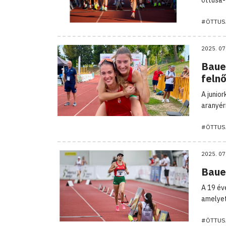
#ÖTTUS
2025. 07
Baue
felnő
A junio
aranyér
#ÖTTUS
2025. 07
Bauer
A 19 év
amelyet
#ÖTTUS