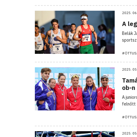
2025. 06
A leg
Belák J
sportsz
#ÖTTUS
2025. 05
Tamá
ob-n
A junio
felnőtt 
#ÖTTUS
2025. 05