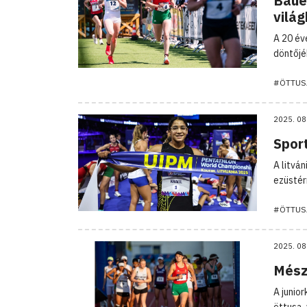
Bauer
vilá
A 20 év
döntőjé
#ÖTTUS
2025. 08
Sport
A litván
ezüstér
#ÖTTUS
2025. 08
Mész
A junio
öttusa-