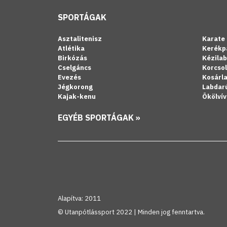
SPORTÁGAK
Asztalitenisz
Karate
Atlétika
Kerékp
Birkózás
Kézila
Cselgáncs
Korcso
Evezés
Kosárl
Jégkorong
Labdar
Kajak-kenu
Ökölvív
EGYÉB SPORTÁGAK »
Alapítva: 2011
© Utanpótlássport 2022 | Minden jog fenntartva.