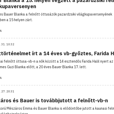
 Blanka a 15. helyen végzett a pazardzsiki fel
gkupaversenyen
es Bauer Blanka a felnőtt öttusázók pazardzsiki világkupaversenyének
ben a 15 helyen zárt.
A
. 31. 10:32
történelmet írt a 14 éves vb-győztes, Farida H
iai felnőtt öttusa-vb-n a nők között a 14 esztendős Farida Halil nyert az
mes Guzi Blanka előtt, a 20 éves Bauer Blanka 17. lett.
A
. 27. 20:31
áros és Bauer is továbbjutott a felnőtt-vb-n
rkorú Mészáros Emma és Bauer Blanka is elődöntőbe jutott a kaunasi fel
világbajnokságon.