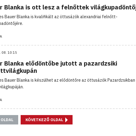
 Blanka is ott lesz a felnőttek világkupadöntő
es Bauer Blanka is kvalifikált az öttusázók alexandriai felnőtt-
padöntőjére.
A
. 08. 10:15
r Blanka elődöntőbe jutott a pazardzsiki
őttvilágkupán
es Bauer Blanka is készülhet az elődöntőre az öttusázók Pazardzsikban 
világkupáján.
A
 OLDAL
KÖVETKEZŐ OLDAL