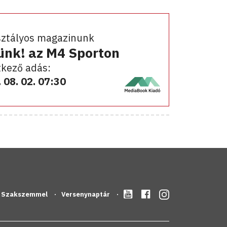
sztályos magazinunk
ünk! az M4 Sporton
kező adás:
 08. 02. 07:30
Szakszemmel
Versenynaptár