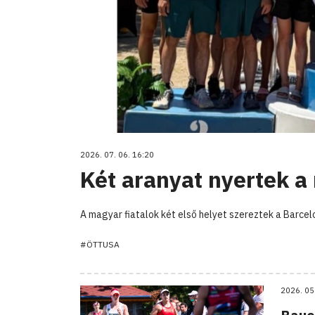
2026. 07. 06. 16:20
Két aranyat nyertek a
A magyar fiatalok két első helyet szereztek a Barce
#ÖTTUSA
2026. 05