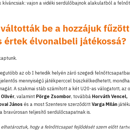
kíváncsiak: vajon a vidéki serdülőbajnok alakulatból a felnő
váltották be a hozzájuk fűzött
 értek élvonalbeli játékossá?
kaptunk.
 legutóbb az ob I hetedik helyén záró szegedi felnőttcsapatba
 jelentős mennyiségű játékperccel büszkélkedhetett, mondhat
agát. A szakmai stáb számított a két U20-as válogatott, az 
Olivér
, valamint
Pörge Zsombor
, továbbá
Horváth Vencel,
ovai János
és a most Szentesre szerződött
Varga Milán
játéká
a bravúrosan teljesítő serdülőcsapatnak is.
 elhatároztuk, hogy a felnőttcsapat fejlődését szem előtt tartv