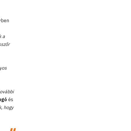
lyben
k a
sszőr
lyos
további
Hugó
és
k, hogy