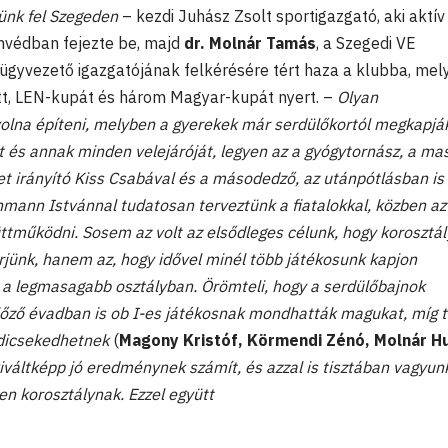
ünk fel Szegeden
– kezdi Juhász Zsolt sportigazgató, aki aktív
nvédban fejezte be, majd
dr. Molnár Tamás
, a Szegedi VE
ügyvezető igazgatójának felkérésére tért haza a klubba, me
t, LEN-kupát és három Magyar-kupát nyert. –
O
lyan
volna építeni, melyben a gyerekek már serdülőkortól megkapjá
 és annak minden velejáróját, legyen az a gyógytornász, a ma
et irányító Kiss Csabával és a másodedző, az utánpótlásban is
ann Istvánnal tudatosan terveztünk a fiatalokkal, közben az
üttműködni. Sosem az volt az elsődleges célunk, hogy korosztá
rjünk, hanem az, hogy idővel minél több játékosunk kapjon
 a legmasagabb osztályban. Örömteli, hogy a serdülőbajnok
őző évadban is ob I-es játékosnak mondhatták magukat, míg 
 dicsekedhetnek
(
Magony Kristóf, Körmendi Zénó, Molnár 
kiváltképp jó eredménynek számít, és azzal is tisztában vagyun
n korosztálynak. Ezzel együtt