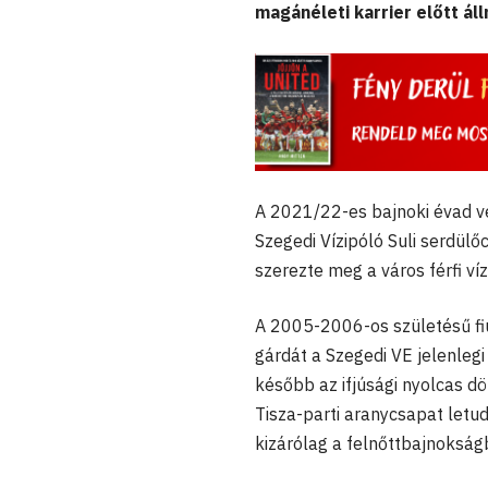
magánéleti karrier előtt áll
A 2021/22-es bajnoki évad vé
Szegedi Vízipóló Suli serdül
szerezte meg a város férfi víz
A 2005-2006-os születésű fiú
gárdát a Szegedi VE jelenlegi
később az ifjúsági nyolcas d
Tisza-parti aranycsapat letu
kizárólag a felnőttbajnoksá