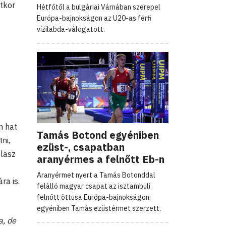
ttkor
Hétfőtől a bulgáriai Várnában szerepel
Európa-bajnokságon az U20-as férfi
vízilabda-válogatott.
n hat
Tamás Botond egyéniben
ni,
ezüst-, csapatban
olasz
aranyérmes a felnőtt Eb-n
Aranyérmet nyert a Tamás Botonddal
ra is.
felálló magyar csapat az isztambuli
felnőtt öttusa Európa-bajnokságon;
egyéniben Tamás ezüstérmet szerzett.
a, de