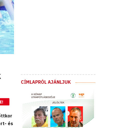
k
CÍMLAPRÓL AJÁNLJUK
E!
őttkor
rt- és