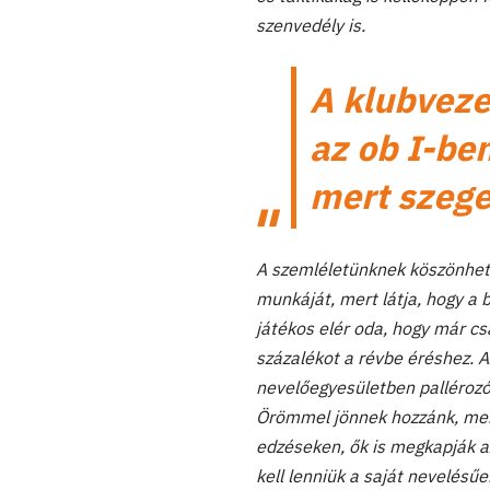
szenvedély is.
A klubvezet
az ob I-ben
mert szege
A szemléletünknek köszönhet
munkáját, mert látja, hogy a 
játékos elér oda, hogy már c
százalékot a révbe éréshez. 
nevelőegyesületben pallérozó
Örömmel jönnek hozzánk, mer
edzéseken, ők is megkapják az
kell lenniük a saját nevelésű