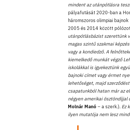
mindent az utánpótlásra tesz
pályafutását 2020-ban a Ho
háromszoros olimpiai bajnok 
2005 és 2014 között pólózot
utánpótlásbázist szerettünk 
magas szintű szakmai képzést
vagy a kondiedző. A felnőttek
kiemelkedő munkát végző Lehm
iskolákkal is igyekeztünk egy
bajnoki címet vagy érmet nye
lehetőséget, majd szerződést
csapatunkból hatan már az el
négyen amerikai ösztöndíjjal
Molnár Manó
– a szerk.)
. Ez 
ilyen mutatója nem lesz minde