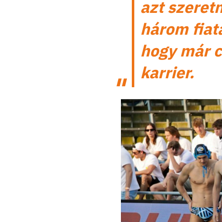
azt szeret
három fiata
hogy már c
karrier.