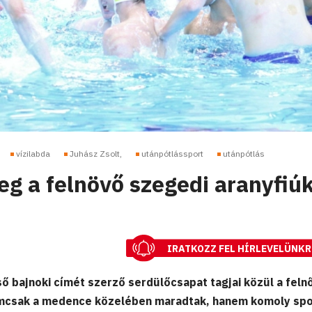
vízilabda
Juhász Zsolt,
utánpótlássport
utánpótlás
g a felnövő szegedi aranyfiú
IRATKOZZ FEL HÍRLEVELÜNKR
lső bajnoki címét szerző serdülőcsapat tagjai közül a feln
mcsak a medence közelében maradtak, hanem komoly spo