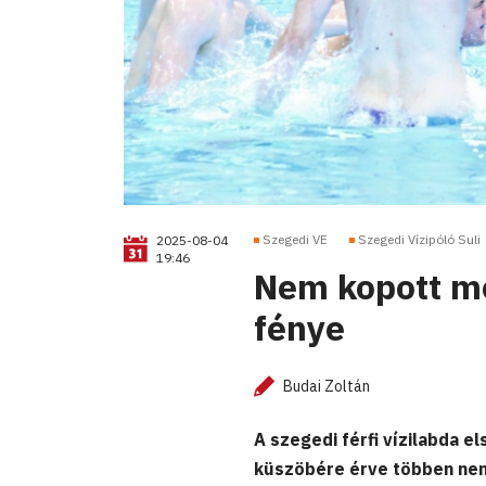
Szegedi VE
Szegedi Vízipóló Suli
2025-08-04
19:46
Nem kopott me
fénye
Budai Zoltán
A szegedi férfi vízilabda e
küszöbére érve többen ne