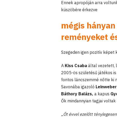
Ennek apropóján arra voltunk 
küszöbére érkezve
mégis hányan 
reményeket és
Szegeden igen pozitív képet 
A
Kiss Csaba
által vezetett,
2005-ös születésű játékos is
fontos láncszemmé nőtte ki m
Savonába igazoló
Leinweber 
Báthory Balázs,
a kapus
Gy
Ők mindannyian tagjai voltak 
„
Öt évvel ezelőtt ténylegesen