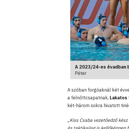
A 2023/24-es évadban ba
Péter
A szóban forgóaknál két évv
a felnőttcsapatnak,
Lakatos
két-három sokra hivatott tiné
„
Kiss Csaba vezetőedző kész m
és taktikailag is kellőképpen 