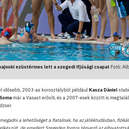
jnoki ezüstérmes lett a szegedi ifjúsági csapat
Fotó: Al
el idősebb, 2003-as korosztályból például
Kasza Dániel
stabi
 Soma
már a Vasast erősíti, és a 2007-esek között is megtalá
dzser.
egadni a lehetőséget a fiatalnak, ha az játéktudásban, fizikál
felkészült, de emellett Szegeden fontos tényező az elhivatottsá