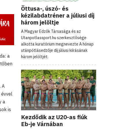
Öttusa-, úszó- és
kézilabdatréner a júliusi díj
három jelöltje
A Magyar Edzők Társasága és az
Utanpotlassport.hu szerkesztősége
alkotta kuratórium megnevezte A hónap
utánpótlásedzője díj júliusi kiírásának
da: a
három jelöltjét.
ntőben
. A
t évvel
y a
sok is
Kezdődik az U20-as fiúk
Eb-je Várnában