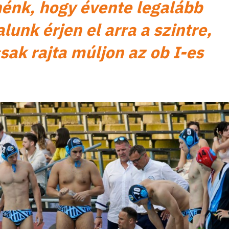
nénk, hogy évente legalább
lunk érjen el arra a szintre,
sak rajta múljon az ob I-es