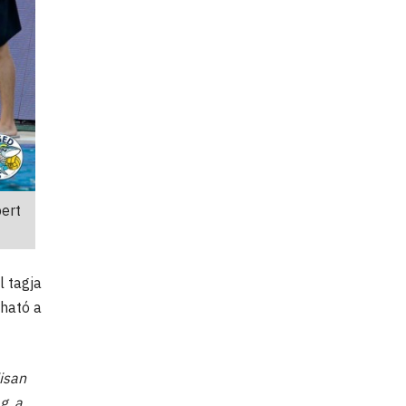
bert
l tagja
lható a
isan
g, a