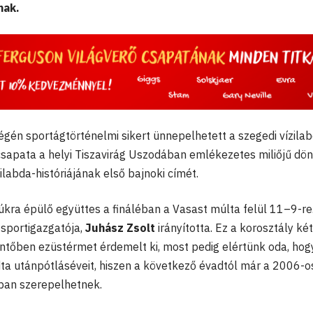
nak.
gén sportágtörténelmi sikert ünnepelhetett a szegedi vízilab
őcsapata a helyi Tiszavirág Uszodában emlékezetes miliőjű dö
ilabda-históriájának első bajnoki címét.
kra épülő együttes a fináléban a Vasast múlta felül 11–9-re
 sportigazgatója,
Juhász Zsolt
irányította. Ez a korosztály ké
öntőben ezüstérmet érdemelt ki, most pedig elértünk oda, hog
dta utánpótláséveit, hiszen a következő évadtól már a 2006-o
gban szerepelhetnek.