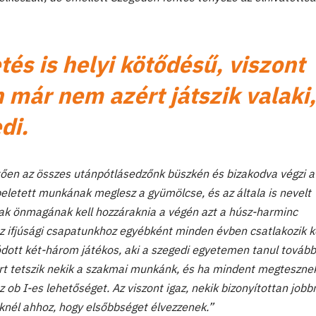
és is helyi kötődésű, viszont
 már nem azért játszik valaki,
di.
ően az összes utánpótlásedzőnk büszkén és bizakodva végzi a
beletett munkának meglesz a gyümölcse, és az általa is nevelt
sak önmagának kell hozzáraknia a végén azt a húsz-harminc
Az ifjúsági csapatunkhoz egyébként minden évben csatlakozik 
dott két-három játékos, aki a szegedi egyetemen tanul tovább
t tetszik nekik a szakmai munkánk, és ha mindent megteszne
 ob I-es lehetőséget. Az viszont igaz, nekik bizonyítottan jobb
eknél ahhoz, hogy elsőbbséget élvezzenek.”