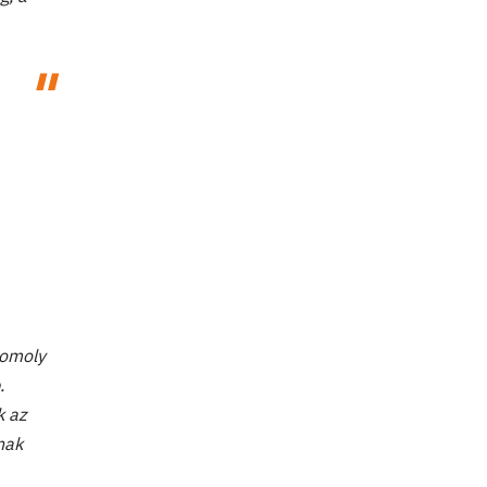
komoly
.
k az
nak