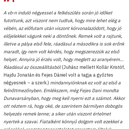
A vb-n induló négyessel a felkészülés során jó időket
futottunk, azt viszont nem tudtuk, hogy mire lehet elég a
vébén, az előfutam után viszont körvonalazódott, hogy jó
előjelekkel vágunk neki a döntőnek. Remek volt a rajtunk,
illetve a pálya első fele, ráadásul a másodikra is sok erőnk
maradt, így nem volt kérdés, hogy megszerezzük az első
helyet. Annyira jó érzés volt, hogy meglett az aranyérem…
Ráadásul az összeállításból
(Juhász mellett Kollár Kristóf,
Hajdu Jonatán és Fejes Dániel volt a tagja a győztes
négyesnek – a szerk.)
mindannyiónknak ez volt az első a
felnőttmezőnyben. Emlékszem, még Fejes Dani mondta
Dunavarsányban, hogy meg kell nyerni ezt a számot. Akkor
ott néztem rá, hogy oké, de szerintem bármilyen dobogós
helyezés remek lenne; a siker után viszont értelmet
nyertek a szavai. Fiatalként könnyű dolgom volt ezekkel a