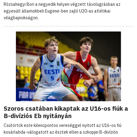
Rózsahegyi Bori a negyedik helyen végzett távolugrásban az
egyesült államokbeli Eugene-ben zajló U20-as atlétikai
világbajnokságon.
Szoros csatában kikaptak az U16-os fiúk a
B-divíziós Eb nyitányán
Csütörtök este kilencpontos vereséggel nyitott az U16-os fiú
kosárlabda-válogatott az észtek ellen a szkopjei B-divíziós