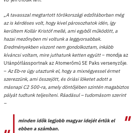
„A tavasszal megtartott törökországi edzőtáborban még
az is kérdéses volt, hogy kivel párosozhatok idén, így
kerültem Kollár Kristóf mellé, ami egyből működött, a
hazai mezőnyben mi voltunk a leggyorsabbak.
Eredményekben viszont nem gondolkoztam, inkább
kíváncsi voltam, mire juthatunk ketten együtt
– mondja az
Utánpótlássportnak az Atomerőmű SE Paks versenyzője.
–
Az Eb-re úgy utaztunk el, hogy a mixnégyessel érmet
szerezzünk, ami összejött, és óriási löketet adott a
másnapi C2 500-ra, amely döntőjében szintén magabiztos
pályát tudtunk teljesíteni. Ráadásul – tudomásom szerint
–
minden idők legjobb magyar idejét értük el
ebben a számban.