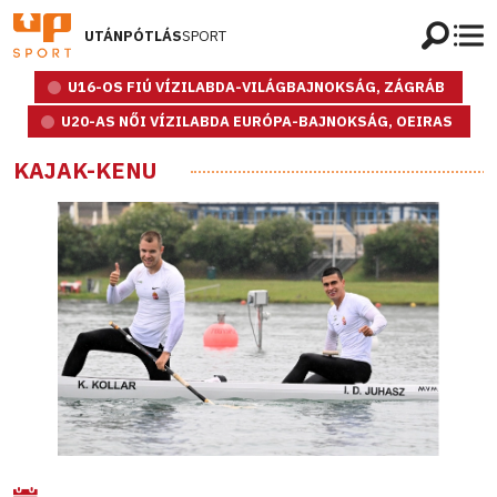
UTÁNPÓTLÁS
SPORT
U16-OS FIÚ VÍZILABDA-VILÁGBAJNOKSÁG, ZÁGRÁB
U20-AS NŐI VÍZILABDA EURÓPA-BAJNOKSÁG, OEIRAS
KAJAK-KENU