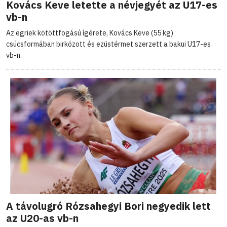
Kovács Keve letette a névjegyét az U17-es
vb-n
Az egriek kötöttfogású ígérete, Kovács Keve (55 kg)
csúcsformában birkózott és ezüstérmet szerzett a bakui U17-es
vb-n.
A távolugró Rózsahegyi Bori negyedik lett
az U20-as vb-n