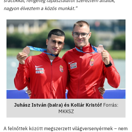
srácokkal, rengeteg tapasztalatot szereztem általuk,
nagyon élveztem a közös munkát.”
Juhász István (balra) és Kollár Kristóf
Forrás:
MKKSZ
A felnőttek között megszerzett világversenyérmek – nem