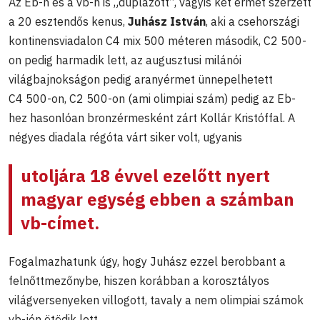
Az Eb-n és a vb-n is „duplázott”, vagyis két érmet szerzett
a 20 esztendős kenus,
Juhász István
, aki a csehországi
kontinensviadalon C4 mix 500 méteren második, C2 500-
on pedig harmadik lett, az augusztusi milánói
világbajnokságon pedig aranyérmet ünnepelhetett
C4 500-on, C2 500-on (ami olimpiai szám) pedig az Eb-
hez hasonlóan bronzérmesként zárt Kollár Kristóffal. A
négyes diadala régóta várt siker volt, ugyanis
utoljára 18 évvel ezelőtt nyert
magyar egység ebben a számban
vb-címet.
Fogalmazhatunk úgy, hogy Juhász ezzel berobbant a
felnőttmezőnybe, hiszen korábban a korosztályos
világversenyeken villogott, tavaly a nem olimpiai számok
vb-jén ötödik lett.