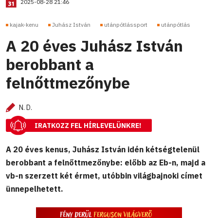
2025-08-28 21:46
kajak-kenu
Juhász István
utánpótlássport
utánpótlás
A 20 éves Juhász István
berobbant a
felnőttmezőnybe
N. D.
IRATKOZZ FEL HÍRLEVELÜNKRE!
A 20 éves kenus, Juhász István idén kétségtelenül
berobbant a felnőttmezőnybe: előbb az Eb-n, majd a
vb-n szerzett két érmet, utóbbin világbajnoki címet
ünnepelhetett.