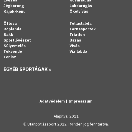
Evezés
Kosárlabda
Jégkorong
Labdarúgás
Kajak-kenu
Ökölvívás
Öttusa
Tollaslabda
Röplabda
Tornasportok
Sakk
Triatlon
Sportlövészet
Úszás
Súlyemelés
Vívás
Tekvondó
Vízilabda
Tenisz
EGYÉB SPORTÁGAK »
Adatvédelem
|
Impresszum
Alapítva: 2011
© Utanpótlássport 2022 | Minden jog fenntartva.