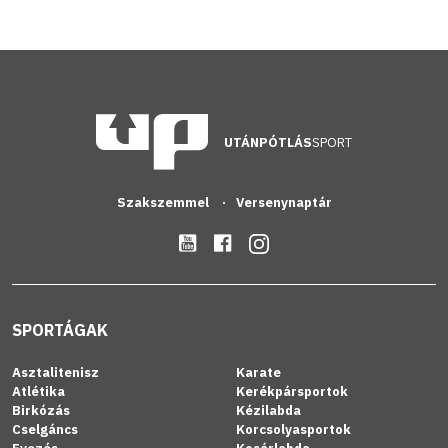
UTÁNPÓTLÁS
SPORT
Szakszemmel
Versenynaptár
SPORTÁGAK
Asztalitenisz
Karate
Atlétika
Kerékpársportok
Birkózás
Kézilabda
Cselgáncs
Korcsolyasportok