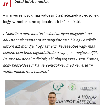
befektetett munka.
A mai versenyzők már valószínűleg jeleznék az edzőnek,
hogy szerintük nem optimális a felkészülésük.
„Akkoriban nem lehetett szólni az ilyen dolgokért, de
hál'istennek mostanra ez megváltozott. Ha egy eltökélt
úszóm azt mondja, hogy azt érzi, kevesebbet vagy más
kellene csinálnia, elgondolkodom rajta, és megbeszéljük.
De ez csak annál működik, aki tényleg akar úszni. Fontos,
hogy beszélgessünk a versenyzőkkel, meg kell értetni
velük, minek, mi a haszna.”