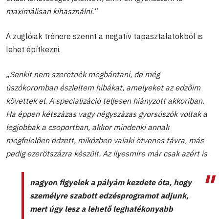
maximálisan kihasználni.”
A zuglóiak trénere szerint a negatív tapasztalatokból is
lehet építkezni.
„Senkit nem szeretnék megbántani, de még
úszókoromban észleltem hibákat, amelyeket az edzőim
követtek el. A specializáció teljesen hiányzott akkoriban.
Ha éppen kétszázas vagy négyszázas gyorsúszók voltak a
legjobbak a csoportban, akkor mindenki annak
megfelelően edzett, miközben valaki ötvenes távra, más
pedig ezerötszázra készült. Az ilyesmire már csak azért is
nagyon figyelek a pályám kezdete óta, hogy
személyre szabott edzésprogramot adjunk,
mert úgy lesz a lehető leghatékonyabb