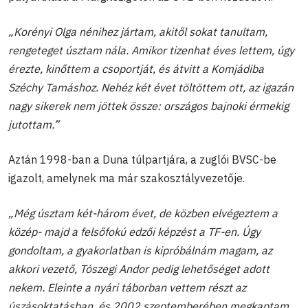
„Korényi Olga nénihez jártam, akitől sokat tanultam,
rengeteget úsztam nála. Amikor tizenhat éves lettem, úgy
érezte, kinőttem a csoportját, és átvitt a Komjádiba
Széchy Tamáshoz. Nehéz két évet töltöttem ott, az igazán
nagy sikerek nem jöttek össze: országos bajnoki érmekig
jutottam.”
Aztán 1998-ban a Duna túlpartjára, a zuglói BVSC-be
igazolt, amelynek ma már szakosztályvezetője.
„Még úsztam két-három évet, de közben elvégeztem a
közép- majd a felsőfokú edzői képzést a TF-en. Úgy
gondoltam, a gyakorlatban is kipróbálnám magam, az
akkori vezető, Tószegi Andor pedig lehetőséget adott
nekem. Eleinte a nyári táborban vettem részt az
úszásoktatásban, és 2002 szeptemberében megkaptam