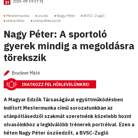
2025-09-19 17:31
Mestermunka
úszás
Nagy Péter
BVSC-Zugló
utánpótlás
utánpótlássport
Nagy Péter: A sportoló
gyerek mindig a megoldásra
törekszik
Bruckner Máté
IRATKOZZ FEL HÍRLEVELÜNKRE!
A Magyar Edzők Társaságával együttműködésben
indított Mestermunka című sorozatunkban az
utánpótlásedzői szakmát szeretnénk közelebb hozni
olvasóinkhoz a legkiválóbb trénerek portréival. Ezen a
héten Nagy Péter úszóedzőt, a BVSC-Zugló