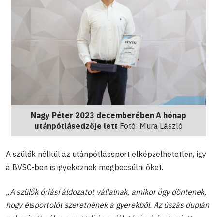
Nagy Péter 2023 decemberében A hónap
utánpótlásedzője lett
Fotó: Mura László
A szülők nélkül az utánpótlássport elképzelhetetlen, így
a BVSC-ben is igyekeznek megbecsülni őket.
„A szülők óriási áldozatot vállalnak, amikor úgy döntenek,
hogy élsportolót szeretnének a gyerekből. Az úszás duplán