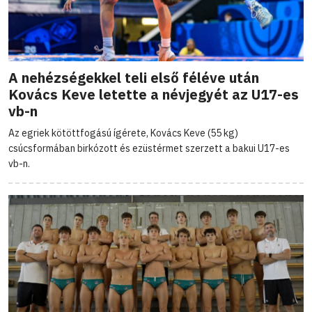
A nehézségekkel teli első féléve után
Kovács Keve letette a névjegyét az U17-es
vb-n
Az egriek kötöttfogású ígérete, Kovács Keve (55 kg)
csúcsformában birkózott és ezüstérmet szerzett a bakui U17-es
vb-n.