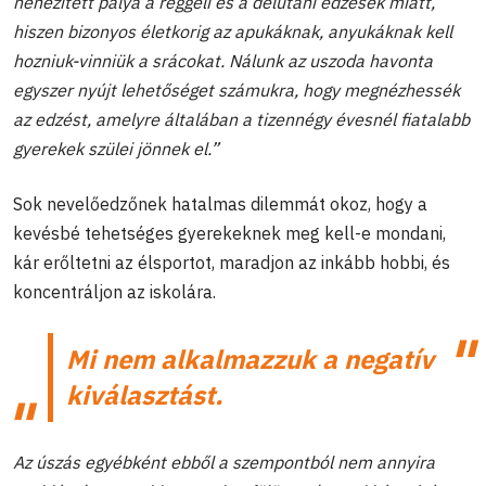
nehezített pálya a reggeli és a délutáni edzések miatt,
hiszen bizonyos életkorig az apukáknak, anyukáknak kell
hozniuk-vinniük a srácokat. Nálunk az uszoda havonta
egyszer nyújt lehetőséget számukra, hogy megnézhessék
az edzést, amelyre általában a tizennégy évesnél fiatalabb
gyerekek szülei jönnek el.”
Sok nevelőedzőnek hatalmas dilemmát okoz, hogy a
kevésbé tehetséges gyerekeknek meg kell-e mondani,
kár erőltetni az élsportot, maradjon az inkább hobbi, és
koncentráljon az iskolára.
Mi nem alkalmazzuk a negatív
kiválasztást.
Az úszás egyébként ebből a szempontból nem annyira