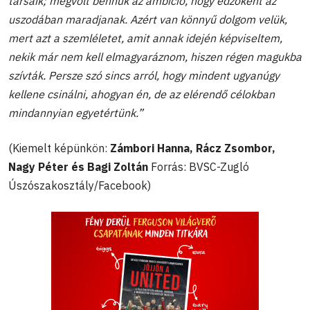
társaik; megvolt bennük az ambíció, hogy edzőként az
uszodában maradjanak. Azért van könnyű dolgom velük,
mert azt a szemléletet, amit annak idején képviseltem,
nekik már nem kell elmagyaráznom, hiszen régen magukba
szívták. Persze szó sincs arról, hogy mindent ugyanúgy
kellene csinálni, ahogyan én, de az elérendő célokban
mindannyian egyetértünk.”
(Kiemelt képünkön:
Zámbori Hanna, Rácz Zsombor,
Nagy Péter és Bagi Zoltán
Forrás: BVSC-Zugló
Úszószakosztály/Facebook)