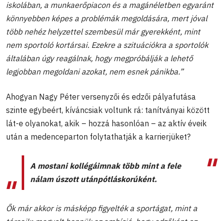
iskolában, a munkaerőpiacon és a magánéletben egyaránt
könnyebben képes a problémák megoldására, mert jóval
több nehéz helyzettel szembesül már gyerekként, mint
nem sportoló kortársai. Ezekre a szituációkra a sportolók
általában úgy reagálnak, hogy megpróbálják a lehető
legjobban megoldani azokat, nem esnek pánikba.”
Ahogyan Nagy Péter versenyzői és edzői pályafutása
szinte egybeért, kíváncsiak voltunk rá: tanítványai között
lát-e olyanokat, akik – hozzá hasonlóan – az aktív éveik
után a medenceparton folytathatják a karrierjüket?
A mostani kollégáimnak több mint a fele
nálam úszott utánpótláskorúként.
Ők már akkor is másképp figyelték a sportágat, mint a