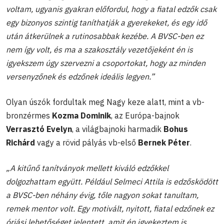
voltam, ugyanis gyakran előfordul, hogy a fiatal edzők csak
egy bizonyos szintig taníthatják a gyerekeket, és egy idő
után átkerülnek a rutinosabbak kezébe. A BVSC-ben ez
nem így volt, és ma a szakosztály vezetőjeként én is
igyekszem úgy szervezni a csoportokat, hogy az minden
versenyzőnek és edzőnek ideális legyen.”
Olyan úszók fordultak meg Nagy keze alatt, mint a vb-
bronzérmes
Kozma Dominik
, az Európa-bajnok
Verrasztó Evelyn
, a világbajnoki harmadik
Bohus
Richárd
vagy a rövid pályás vb-első
Bernek Péter
.
„A kitűnő tanítványok mellett kiváló edzőkkel
dolgozhattam együtt. Például Selmeci Attila is edzősködött
a BVSC-ben néhány évig, tőle nagyon sokat tanultam,
remek mentor volt. Egy motivált, nyitott, fiatal edzőnek ez
óriási lehetőséget jelentett, amit én igyekeztem is