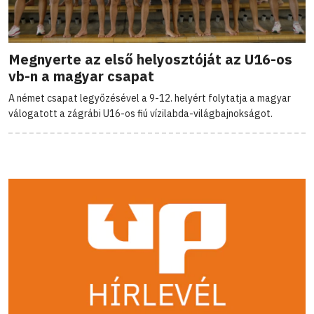
Megnyerte az első helyosztóját az U16-os
vb-n a magyar csapat
A német csapat legyőzésével a 9-12. helyért folytatja a magyar
válogatott a zágrábi U16-os fiú vízilabda-világbajnokságot.