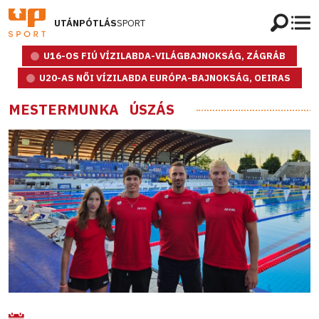
UTÁNPÓTLÁS
SPORT
U16-OS FIÚ VÍZILABDA-VILÁGBAJNOKSÁG, ZÁGRÁB
U20-AS NŐI VÍZILABDA EURÓPA-BAJNOKSÁG, OEIRAS
MESTERMUNKA
ÚSZÁS