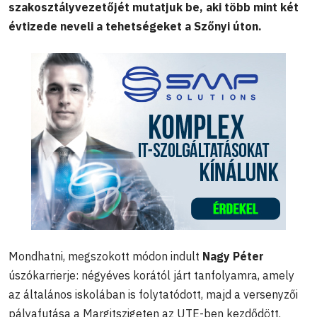
szakosztályvezetőjét mutatjuk be, aki több mint két
évtizede neveli a tehetségeket a Szőnyi úton.
Mondhatni, megszokott módon indult
Nagy Péter
úszókarrierje: négyéves korától járt tanfolyamra, amely
az általános iskolában is folytatódott, majd a versenyzői
pályafutása a Margitszigeten az UTE-ben kezdődött.