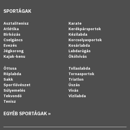
SPORTÁGAK
Asztalitenisz
Karate
Atlétika
Kerékpársportok
Birkózás
Kézilabda
Cselgáncs
Korcsolyasportok
Evezés
Kosárlabda
Jégkorong
Labdarúgás
Kajak-kenu
Ökölvívás
Öttusa
Tollaslabda
Röplabda
Tornasportok
Sakk
Triatlon
Sportlövészet
Úszás
Súlyemelés
Vívás
Tekvondó
Vízilabda
Tenisz
EGYÉB SPORTÁGAK »