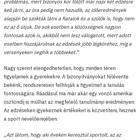
problémás, mert bizonyos kor fölött már napi két edzésre
kell járni, az óra pedig nem hazudik, az időeredmények
alapján be szokták látni a fiatalok és a szülők is, hogy nem
ez az ő útjuk. De sok esetben a közösségnek nagyon
fontosak azok is, akikből nem lesz válogatott, mert adott
esetben hozzájárulnak az edzések jobb légköréhez, míg a
versenyeken segítik a többieket.”
Nagy szerint elengedhetetlen, hogy minden téren
figyeljenek a gyerekekre. A bizonyítványokat félévente
bekérik, rendszeresen felhívják a figyelmet a tanulás
fontosságára. Ráadásul ma már akár egy vonzó amerikai
ösztöndíj is múlhat az megfelelő tanulmányi eredményen.
Az edzéseken igyekeznek értékeket is közvetíteni, hisznek
a sport nevelőerejében.
„Azt látom, hogy aki éveken keresztül sportolt, az az