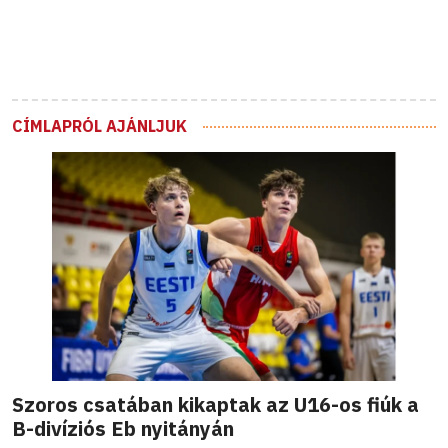
CÍMLAPRÓL AJÁNLJUK
Szoros csatában kikaptak az U16-os fiúk a
B-divíziós Eb nyitányán