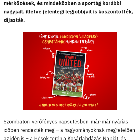
mérkőzések, és mindeközben a sportág korábbi
nagyjait, illetve jelenlegi legjobbjait is köszöntötték,
díjazták.
Szombaton, verőfényes napsütésben, már-már nyárias
időben rendezték meg – a hagyományoknak megfelelően
az idén is – a Hősök terén a Kosárlabdázás Napját, és