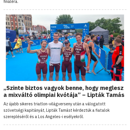
fináléra.
„Szinte biztos vagyok benne, hogy meglesz
a mixváltó olimpiai kvótája” – Lipták Tamás
Az újabb sikeres triatlon-világverseny után a válogatott
szövetségi kapitányát, Lipták Tamást kérdeztük a fiatalok
szerepléséről és a Los Angeles-i esélyekről.