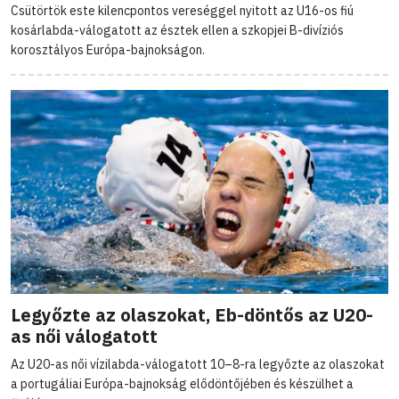
Csütörtök este kilencpontos vereséggel nyitott az U16-os fiú
kosárlabda-válogatott az észtek ellen a szkopjei B-divíziós
korosztályos Európa-bajnokságon.
Legyőzte az olaszokat, Eb-döntős az U20-
as női válogatott
Az U20-as női vízilabda-válogatott 10–8-ra legyőzte az olaszokat
a portugáliai Európa-bajnokság elődöntőjében és készülhet a