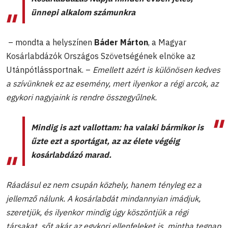
ünnepi alkalom számunkra
– mondta a helyszínen
Báder Márton
, a Magyar
Kosárlabdázók Országos Szövetségének elnöke az
Utánpótlássportnak. –
Emellett azért is különösen kedves
a szívünknek ez az esemény, mert ilyenkor a régi arcok, az
egykori nagyjaink is rendre összegyűlnek.
Mindig is azt vallottam: ha valaki bármikor is
űzte ezt a sportágat, az az élete végéig
kosárlabdázó marad.
Ráadásul ez nem csupán közhely, hanem tényleg ez a
jellemző nálunk. A kosárlabdát mindannyian imádjuk,
szeretjük, és ilyenkor mindig úgy köszöntjük a régi
társakat, sőt akár az egykori ellenfeleket is, mintha tegnap