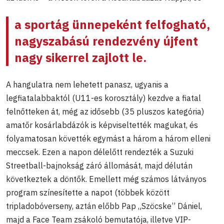
a sportág ünnepeként felfogható,
nagyszabású rendezvény újfent
nagy sikerrel zajlott le.
A hangulatra nem lehetett panasz, ugyanis a
legfiatalabbaktól (U11-es korosztály) kezdve a fiatal
felnőtteken át, még az idősebb (35 pluszos kategória)
amatőr kosárlabdázók is képviseltették magukat, és
folyamatosan követték egymást a három a három elleni
meccsek. Ezen a napon délelőtt rendezték a Suzuki
Streetball-bajnokság záró állomását, majd délután
következtek a döntők. Emellett még számos látványos
program színesítette a napot (többek között
tripladobóverseny, aztán előbb Pap „Szöcske” Dániel,
majd a Face Team zsákoló bemutatója, illetve VIP-