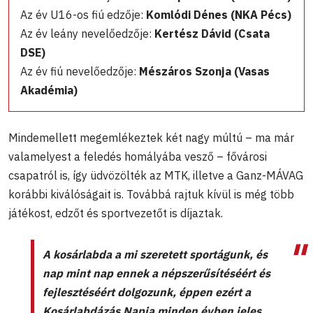
Az év U16-os fiú edzője:
Komlódi Dénes (NKA Pécs)
Az év leány nevelőedzője:
Kertész Dávid (Csata
DSE)
Az év fiú nevelőedzője:
Mészáros Szonja (Vasas
Akadémia)
Mindemellett megemlékeztek két nagy múltú – ma már
valamelyest a feledés homályába vesző – fővárosi
csapatról is, így üdvözölték az MTK, illetve a Ganz-MÁVAG
korábbi kiválóságait is. Továbbá rajtuk kívül is még több
játékost, edzőt és sportvezetőt is díjaztak.
A kosárlabda a mi szeretett sportágunk, és
nap mint nap ennek a népszerűsítéséért és
fejlesztéséért dolgozunk, éppen ezért a
Kosárlabdázás Napja minden évben jeles,