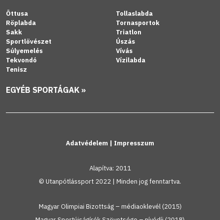
Öttusa
Tollaslabda
Röplabda
Tornasportok
Sakk
Triatlon
Sportlövészet
Úszás
Súlyemelés
Vívás
Tekvondó
Vízilabda
Tenisz
EGYÉB SPORTÁGAK »
Adatvédelem
|
Impresszum
Alapítva: 2011
© Utanpótlássport 2022 | Minden jog fenntartva.
Magyar Olimpiai Bizottság – médiaoklevél (2015)
Magyar Sportújságírók Szövetsége – nívódíj (2018)