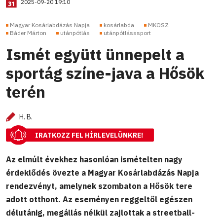
2025-09-20 19:10
Magyar Kosárlabdázás Napja
kosárlabda
MKOSZ
Báder Márton
utánpótlás
utánpótlásssport
Ismét együtt ünnepelt a
sportág színe-java a Hősök
terén
H. B.
IRATKOZZ FEL HÍRLEVELÜNKRE!
Az elmúlt évekhez hasonlóan ismételten nagy
érdeklődés övezte a Magyar Kosárlabdázás Napja
rendezvényt, amelynek szombaton a Hősök tere
adott otthont. Az eseményen reggeltől egészen
délutánig, megállás nélkül zajlottak a streetball-