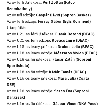
Az év férfi Játékosa:
Perl Zoltán (Falco
Szombathely)
Az év női edzője:
Gáspár Dávid (Sopron Basket)
Az év férfi edzője:
Forray Gábor (Egis Körmend)
Utánpótlás:
Az év U21-es férfi játékosa:
Flasár Botond (DEAC)
Az év U21-es férfi edzője:
Kovács Imre (DEAC)
Az év U18-as leány játékosa:
Drahos Leila (BEAC)
Az év U18-as leány edzője:
Mészáros Vivien (BEAC)
Az év U18-as fiú játékosa:
Flasár Zalán (Soproni
Sportiskola)
Az év U18-as fiú edzője:
Kádár Tamás (DEAC)
Az év U16-os leány játékosa:
Mara Júlia (Csata
DSE)
Az év U16-os leány edzője:
Seres Éva (Soproni
Darazsak)
Az év U16-os fiú játékosa:
Gáspár Vince (NKA Pécs)