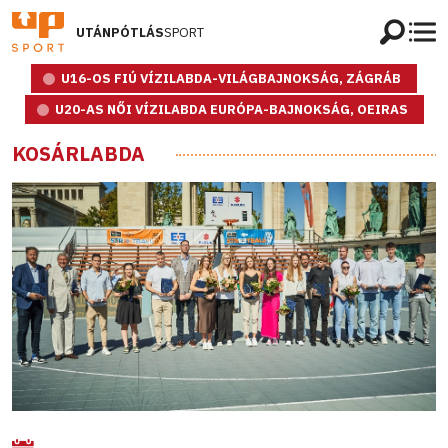
UTÁNPÓTLÁS
SPORT
U16-OS FIÚ VÍZILABDA-VILÁGBAJNOKSÁG, ZÁGRÁB
U20-AS NŐI VÍZILABDA EURÓPA-BAJNOKSÁG, OEIRAS
KOSÁRLABDA