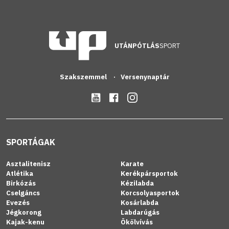
UTÁNPÓTLÁS
SPORT
Szakszemmel
Versenynaptár
SPORTÁGAK
Asztalitenisz
Karate
Atlétika
Kerékpársportok
Birkózás
Kézilabda
Cselgáncs
Korcsolyasportok
Evezés
Kosárlabda
Jégkorong
Labdarúgás
Kajak-kenu
Ökölvívás