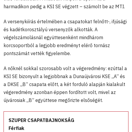
harmadikon pedig a KSI SE végzett – számolt be az MTI.
A versenykiírás értelmében a csapatokat felnőtt-, ifjúsági
és kadétkorosztályú versenyzők alkották. A
végelszámolásnál együttesenként mindhárom
korcsoportból a legjobb eredményt elérő tornász
pontszámát vették figyelembe.
A nőknél sokkal szorosabb volt a végeredmény: ezúttal a
KSI SE bizonyult a legjobbnak a Dunaújvárosi KSE „A” és
a DKSE „B” csapata előtt, a két forduló alapján kialakult
végeredmény azonban éppen fordított volt, mivel az
újvárosiak „B” együttese megőrizte elsőségét.
SZUPER CSAPATBAJNOKSÁG
Férfiak