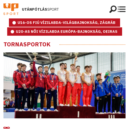
UTÁNPÓTLÁS
SPORT
U16-OS FIÚ VÍZILABDA-VILÁGBAJNOKSÁG, ZÁGRÁB
U20-AS NŐI VÍZILABDA EURÓPA-BAJNOKSÁG, OEIRAS
TORNASPORTOK