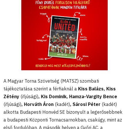
A Magyar Torna Szövetség (MATSZ) szombati
tájékoztatása szerint a férfiaknál a
Kiss Balázs, Kiss
Zétény
(ifjúsági)
, Kis Dominik, Hamza-Vargity Bence
(ifjúsági)
, Horváth Áron
(kadét)
, Sárosi Péter
(kadét)
alkotta Budapesti Honvéd SE bizonyult a legerősebbnek
a budapesti Központi Tornacsarnokban, csakúgy, mint az
első fordulóban. A második helyen a Győri AC, a