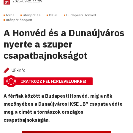
2025-09-21 11:29
torna
utánpótlás
DKSE
Budapesti Honvéd
utánpótlássport
A Honvéd és a Dunaújváros
nyerte a szuper
csapatbajnokságot
UP-info
IRATKOZZ FEL HÍRLEVELÜNKRE!
A férfiak között a Budapesti Honvéd, míg a nők
mezőnyében a Dunaújvárosi KSE „B” csapata védte
meg a címét a tornászok országos
csapatbajnokságán.