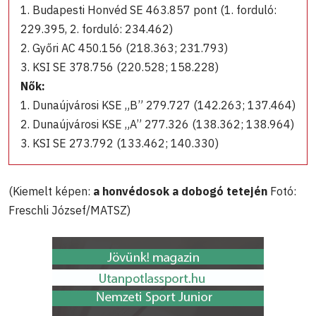
1. Budapesti Honvéd SE 463.857 pont (1. forduló:
229.395, 2. forduló: 234.462)
2. Győri AC 450.156 (218.363; 231.793)
3. KSI SE 378.756 (220.528; 158.228)
Nők:
1. Dunaújvárosi KSE „B” 279.727 (142.263; 137.464)
2. Dunaújvárosi KSE „A” 277.326 (138.362; 138.964)
3. KSI SE 273.792 (133.462; 140.330)
(Kiemelt képen:
a honvédosok a dobogó tetején
Fotó:
Freschli József/MATSZ)