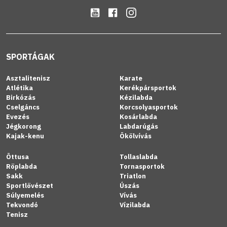
SPORTÁGAK
Asztalitenisz
Karate
Atlétika
Kerékpársportok
Birkózás
Kézilabda
Cselgáncs
Korcsolyasportok
Evezés
Kosárlabda
Jégkorong
Labdarúgás
Kajak-kenu
Ökölvívás
Öttusa
Tollaslabda
Röplabda
Tornasportok
Sakk
Triatlon
Sportlövészet
Úszás
Súlyemelés
Vívás
Tekvondó
Vízilabda
Tenisz