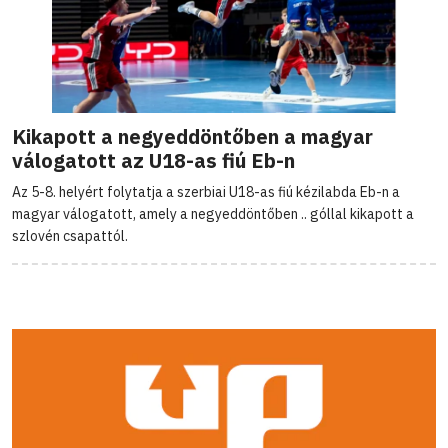
Kikapott a negyeddöntőben a magyar
válogatott az U18-as fiú Eb-n
Az 5-8. helyért folytatja a szerbiai U18-as fiú kézilabda Eb-n a
magyar válogatott, amely a negyeddöntőben .. góllal kikapott a
szlovén csapattól.