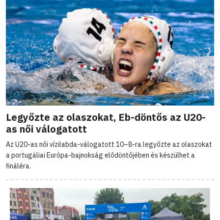
Legyőzte az olaszokat, Eb-döntős az U20-
as női válogatott
Az U20-as női vízilabda-válogatott 10–8-ra legyőzte az olaszokat
a portugáliai Európa-bajnokság elődöntőjében és készülhet a
fináléra.