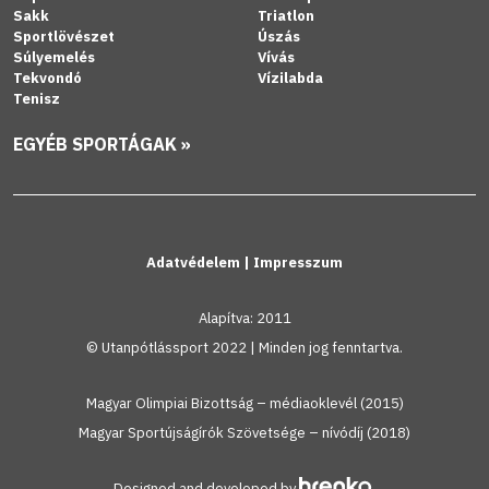
Sakk
Triatlon
Sportlövészet
Úszás
Súlyemelés
Vívás
Tekvondó
Vízilabda
Tenisz
EGYÉB SPORTÁGAK »
Adatvédelem
|
Impresszum
Alapítva: 2011
© Utanpótlássport 2022 | Minden jog fenntartva.
Magyar Olimpiai Bizottság – médiaoklevél (2015)
Magyar Sportújságírók Szövetsége – nívódíj (2018)
Designed and developed by