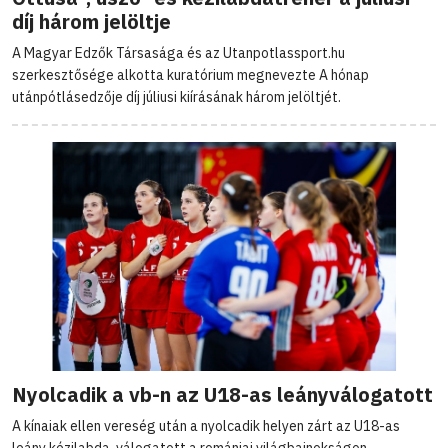
díj három jelöltje
A Magyar Edzők Társasága és az Utanpotlassport.hu
szerkesztősége alkotta kuratórium megnevezte A hónap
utánpótlásedzője díj júliusi kiírásának három jelöltjét.
Nyolcadik a vb-n az U18-as leányválogatott
A kínaiak ellen vereség után a nyolcadik helyen zárt az U18-as