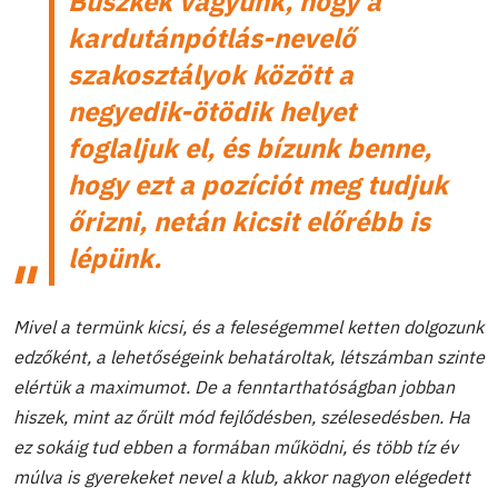
Büszkék vagyunk, hogy a
kardutánpótlás-nevelő
szakosztályok között a
negyedik-ötödik helyet
foglaljuk el, és bízunk benne,
hogy ezt a pozíciót meg tudjuk
őrizni, netán kicsit előrébb is
lépünk.
Mivel a termünk kicsi, és a feleségemmel ketten dolgozunk
edzőként, a lehetőségeink behatároltak, létszámban szinte
elértük a maximumot. De a fenntarthatóságban jobban
hiszek, mint az őrült mód fejlődésben, szélesedésben. Ha
ez sokáig tud ebben a formában működni, és több tíz év
múlva is gyerekeket nevel a klub, akkor nagyon elégedett