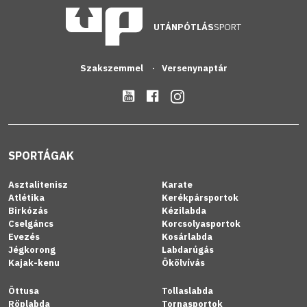
UTÁNPÓTLÁS
SPORT
Szakszemmel
Versenynaptár
SPORTÁGAK
Asztalitenisz
Karate
Atlétika
Kerékpársportok
Birkózás
Kézilabda
Cselgáncs
Korcsolyasportok
Evezés
Kosárlabda
Jégkorong
Labdarúgás
Kajak-kenu
Ökölvívás
Öttusa
Tollaslabda
Röplabda
Tornasportok