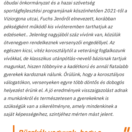
óbudai önkormányzat és a hazai szövetség
sportágfejlesztési programjának köszönhetően 2021-től a
Viziorgona utcai, Fuchs Jenőről elnevezett, korábban
pékségként működő kis vívóteremben tarthatjuk az
edzéseket.. Jelenleg nagyjából száz vívónk van, közülük
ötvenegyen rendelkeznek versenyzői engedéllyel. Az
egészen kicsi, vitéz korosztálytól a veteránig foglalkozunk
vívókkal, de klasszikus utánpótlás-nevelő bázisnak tartjuk
magunkat, hiszen többnyire a kadétkorú és annál fiatalabb
gyerekek kardoznak nálunk. Örülünk, hogy a korosztályos
válogatókon, versenyeken egyre több döntős és dobogós
helyezést érünk el. A jó eredmények visszaigazolást adnak
a munkánkról és természetesen a gyerekeknek is
szükségük van a sikerélményre, amely mindenkinek a
saját képességeihez, szintjéhez mérten mást jelent.