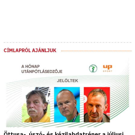
CÍMLAPRÓL AJÁNLJUK
Öttusa-, úszó- és kézilabdatréner a júliusi