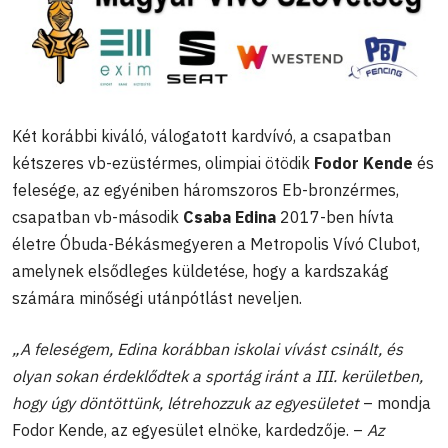
Két korábbi kiváló, válogatott kardvívó, a csapatban
kétszeres vb-ezüstérmes, olimpiai ötödik
Fodor Kende
és
felesége, az egyéniben háromszoros Eb-bronzérmes,
csapatban vb-második
Csaba Edina
2017-ben hívta
életre Óbuda-Békásmegyeren a Metropolis Vívó Clubot,
amelynek elsődleges küldetése, hogy a kardszakág
számára minőségi utánpótlást neveljen.
„A feleségem, Edina korábban iskolai vívást csinált, és
olyan sokan érdeklődtek a sportág iránt a III. kerületben,
hogy úgy döntöttünk, létrehozzuk az egyesületet
– mondja
Fodor Kende, az egyesület elnöke, kardedzője. –
Az