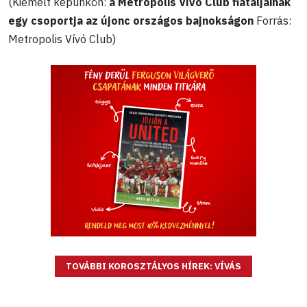
(Kiemelt képünkön:
a Metropolis Vívó Club fiataljainak
egy csoportja az újonc országos bajnokságon
Forrás:
Metropolis Vívó Club)
TOVÁBBI KOROSZTÁLYOS HÍREK: VÍVÁS