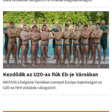
leány kézilabda-válogatott a romániai világbajnokságon.
Kezdődik az U20-as fiúk Eb-je Várnában
Hétfőtől a bulgáriai Várnában szerepel Európa-bajnokságon az
U20-as férfi vízilabda-válogatott.