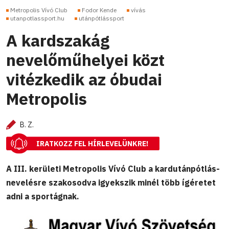
Metropolis Vívó Club
Fodor Kende
vívás
utanpotlassport.hu
utánpótlássport
A kardszakág
nevelőműhelyei közt
vitézkedik az óbudai
Metropolis
B. Z.
IRATKOZZ FEL HÍRLEVELÜNKRE!
A III. kerületi Metropolis Vívó Club a kardutánpótlás-
nevelésre szakosodva igyekszik minél több ígéretet
adni a sportágnak.