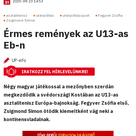
2025-09-23 14:53
asztalitenisz
utánpótlás
utánpótlássport
Fegyver Zsófia
Zsigmond Simon
Érmes remények az U13-as
Eb-n
UP-info
IRATKOZZ FEL HÍRLEVELÜNKRE!
Négy magyar játékossal a mezőnyben szerdán
megkezdődik a svédországi Kostában az U13-as
asztalitenisz Európa-bajnokság. Fegyver Zsófia első,
Zsigmond Simon ötödik kiemeltként vág neki a
kontinensviadalnak.