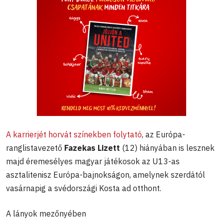
A karrierjét horvát színekben folytató
, az Európa-
ranglistavezető
Fazekas Lizett
(12) hiányában is lesznek
majd éremesélyes magyar játékosok az U13-as
asztalitenisz Európa-bajnokságon, amelynek szerdától
vasárnapig a svédországi Kosta ad otthont.
A lányok mezőnyében