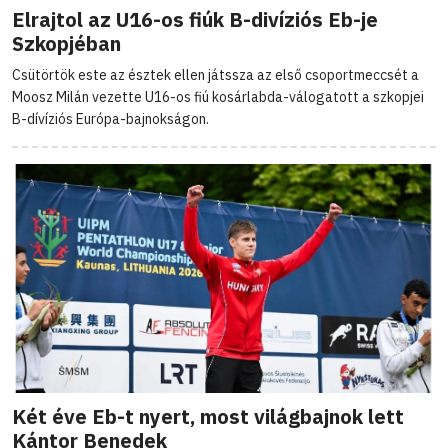
Elrajtol az U16-os fiúk B-divíziós Eb-je
Szkopjéban
Csütörtök este az észtek ellen játssza az első csoportmeccsét a
Moosz Milán vezette U16-os fiú kosárlabda-válogatott a szkopjei
B-dívíziós Európa-bajnokságon.
Két éve Eb-t nyert, most világbajnok lett
Kántor Benedek