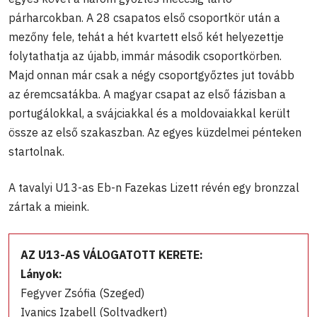
párharcokban. A 28 csapatos első csoportkör után a
mezőny fele, tehát a hét kvartett első két helyezettje
folytathatja az újabb, immár második csoportkörben.
Majd onnan már csak a négy csoportgyőztes jut tovább
az éremcsatákba. A magyar csapat az első fázisban a
portugálokkal, a svájciakkal és a moldovaiakkal került
össze az első szakaszban. Az egyes küzdelmei pénteken
startolnak.
A tavalyi U13-as Eb-n Fazekas Lizett révén egy bronzzal
zártak a mieink.
AZ U13-AS VÁLOGATOTT KERETE:
Lányok:
Fegyver Zsófia (Szeged)
Ivanics Izabell (Soltvadkert)