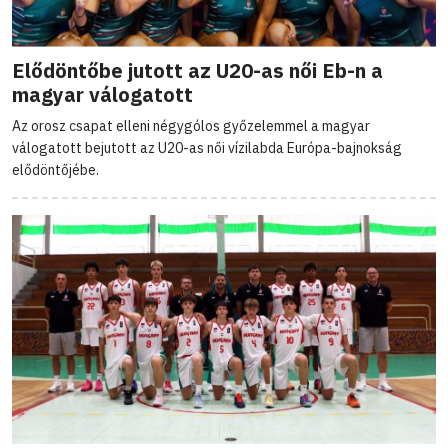
Elődöntőbe jutott az U20-as női Eb-n a
magyar válogatott
Az orosz csapat elleni négygólos győzelemmel a magyar
válogatott bejutott az U20-as női vízilabda Európa-bajnokság
elődöntőjébe.