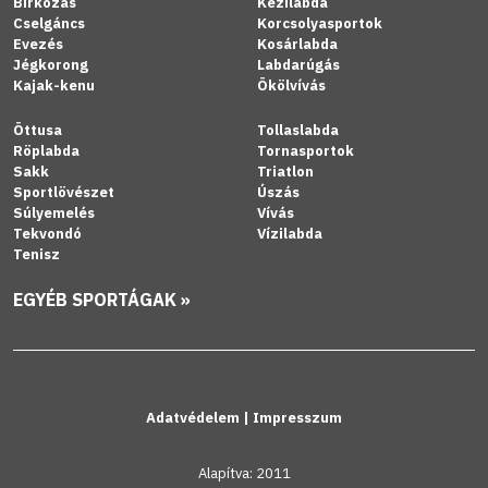
Birkózás
Kézilabda
Cselgáncs
Korcsolyasportok
Evezés
Kosárlabda
Jégkorong
Labdarúgás
Kajak-kenu
Ökölvívás
Öttusa
Tollaslabda
Röplabda
Tornasportok
Sakk
Triatlon
Sportlövészet
Úszás
Súlyemelés
Vívás
Tekvondó
Vízilabda
Tenisz
EGYÉB SPORTÁGAK »
Adatvédelem
|
Impresszum
Alapítva: 2011