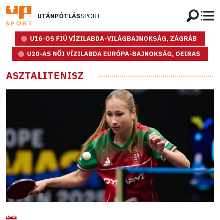
UTÁNPÓTLÁS
SPORT
U16-OS FIÚ VÍZILABDA-VILÁGBAJNOKSÁG, ZÁGRÁB
U20-AS NŐI VÍZILABDA EURÓPA-BAJNOKSÁG, OEIRAS
ASZTALITENISZ