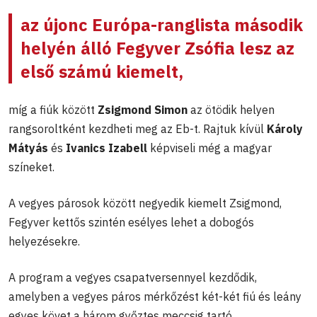
az újonc Európa-ranglista második
helyén álló
Fegyver Zsófia
lesz az
első számú kiemelt,
míg a fiúk között
Zsigmond Simon
az ötödik helyen
rangsoroltként kezdheti meg az Eb-t. Rajtuk kívül
Károly
Mátyás
és
Ivanics Izabell
képviseli még a magyar
színeket.
A vegyes párosok között negyedik kiemelt Zsigmond,
Fegyver kettős szintén esélyes lehet a dobogós
helyezésekre.
A program a vegyes csapatversennyel kezdődik,
amelyben a vegyes páros mérkőzést két-két fiú és leány
egyes követ a három győztes meccsig tartó