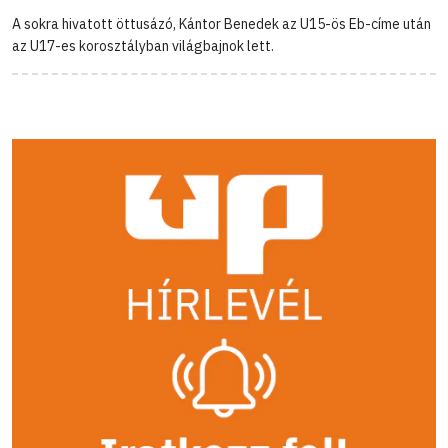
A sokra hivatott öttusázó, Kántor Benedek az U15-ös Eb-címe után
az U17-es korosztályban világbajnok lett.