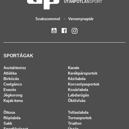
UTÁNPÓTLÁS
SPORT
Szakszemmel
Versenynaptár
SPORTÁGAK
Asztalitenisz
Karate
Atlétika
Kerékpársportok
Birkózás
Kézilabda
Cselgáncs
Korcsolyasportok
Evezés
Kosárlabda
Jégkorong
Labdarúgás
Kajak-kenu
Ökölvívás
Öttusa
Tollaslabda
Röplabda
Tornasportok
Sakk
Triatlon
Sportlövészet
Úszás