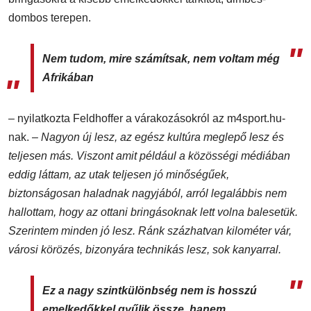
dombos terepen.
Nem tudom, mire számítsak, nem voltam még
Afrikában
– nyilatkozta Feldhoffer a várakozásokról az m4sport.hu-
nak. –
Nagyon új lesz, az egész kultúra meglepő lesz és
teljesen más. Viszont amit például a közösségi médiában
eddig láttam, az utak teljesen jó minőségűek,
biztonságosan haladnak nagyjából, arról legalábbis nem
hallottam, hogy az ottani bringásoknak lett volna balesetük.
Szerintem minden jó lesz. Ránk százhatvan kilométer vár,
városi körözés, bizonyára technikás lesz, sok kanyarral.
Ez a nagy szintkülönbség nem is hosszú
emelkedőkkel gyűlik össze, hanem