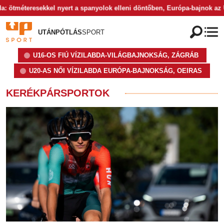
sekkel nyert a spanyolok elleni döntőben, Európa-bajnok az U20-as női v
UTÁNPÓTLÁS
SPORT
U16-OS FIÚ VÍZILABDA-VILÁGBAJNOKSÁG, ZÁGRÁB
U20-AS NŐI VÍZILABDA EURÓPA-BAJNOKSÁG, OEIRAS
KERÉKPÁRSPORTOK