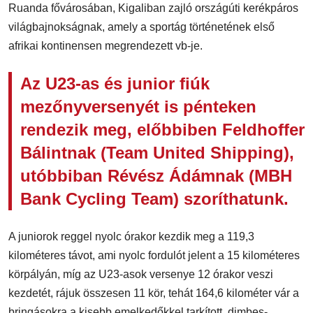
Ruanda fővárosában, Kigaliban zajló országúti kerékpáros
világbajnokságnak, amely a sportág történetének első
afrikai kontinensen megrendezett vb-je.
Az U23-as és junior fiúk
mezőnyversenyét is pénteken
rendezik meg, előbbiben
Feldhoffer
Bálintnak
(Team United Shipping),
utóbbiban
Révész Ádámnak
(MBH
Bank Cycling Team) szoríthatunk.
A juniorok reggel nyolc órakor kezdik meg a 119,3
kilométeres távot, ami nyolc fordulót jelent a 15 kilométeres
körpályán, míg az U23-asok versenye 12 órakor veszi
kezdetét, rájuk összesen 11 kör, tehát 164,6 kilométer vár a
bringásokra a kisebb emelkedőkkel tarkított, dimbes-