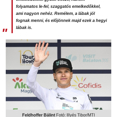
folyamatos le-fel, szaggatós emelkedőkkel,
ami nagyon nehéz. Remélem, a lábak jól
fognak menni, és előjönnek majd ezek a hegyi
lábak is.
Feldhoffer Bálint
Fotó: Illyés Tibor/MTI