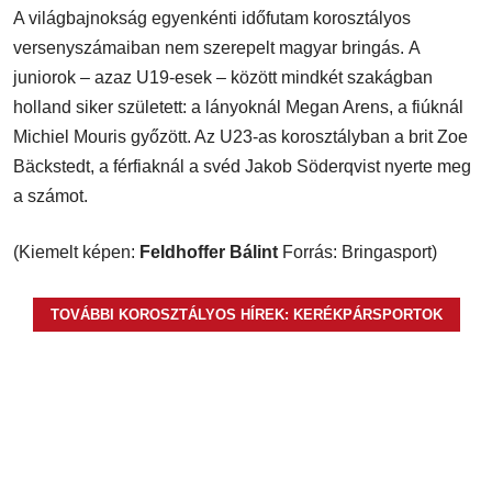
A világbajnokság egyenkénti időfutam korosztályos
versenyszámaiban nem szerepelt magyar bringás. A
juniorok – azaz U19-esek – között mindkét szakágban
holland siker született: a lányoknál Megan Arens, a fiúknál
Michiel Mouris győzött. Az U23-as korosztályban a brit Zoe
Bäckstedt, a férfiaknál a svéd Jakob Söderqvist nyerte meg
a számot.
(Kiemelt képen:
Feldhoffer Bálint
Forrás: Bringasport)
TOVÁBBI KOROSZTÁLYOS HÍREK: KERÉKPÁRSPORTOK