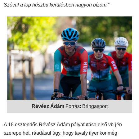
Szóval a top húszba kerülésben nagyon bízom.”
Révész Ádám
Forrás: Bringasport
A 18 esztendős Révész Ádám pályafutása első vb-jén
szerepelhet, ráadásul úgy, hogy tavaly ilyenkor még