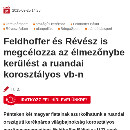
2025-09-25 14:35
kerékpársport
országúti kerékpár
Feldhoffer Bálint
Révész Ádám
utánpótlás
BringaSport
utánpótlássport
Feldhoffer és Révész is
megcélozza az élmezőnybe
kerülést a ruandai
korosztályos vb-n
H. B.
IRATKOZZ FEL HÍRLEVELÜNKRE!
Pénteken két magyar fiatalnak szurkolhatunk a ruandai
országúti kerékpáros világbajnokság korosztályos
mezőnyversenyeiben. Feldhoffer Bálint az U23-asok,