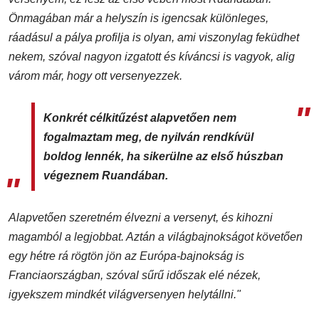
Önmagában már a helyszín is igencsak különleges,
ráadásul a pálya profilja is olyan, ami viszonylag feküdhet
nekem, szóval nagyon izgatott és kíváncsi is vagyok, alig
várom már, hogy ott versenyezzek.
Konkrét célkitűzést alapvetően nem
fogalmaztam meg, de nyilván rendkívül
boldog lennék, ha sikerülne az első húszban
végeznem Ruandában.
Alapvetően szeretném élvezni a versenyt, és kihozni
magamból a legjobbat. Aztán a világbajnokságot követően
egy hétre rá rögtön jön az Európa-bajnokság is
Franciaországban, szóval sűrű időszak elé nézek,
igyekszem mindkét világversenyen helytállni."