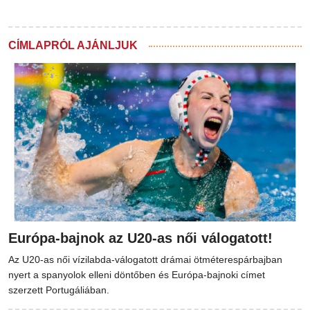
CÍMLAPRÓL AJÁNLJUK
Európa-bajnok az U20-as női válogatott!
Az U20-as női vízilabda-válogatott drámai ötméterespárbajban
nyert a spanyolok elleni döntőben és Európa-bajnoki címet
szerzett Portugáliában.