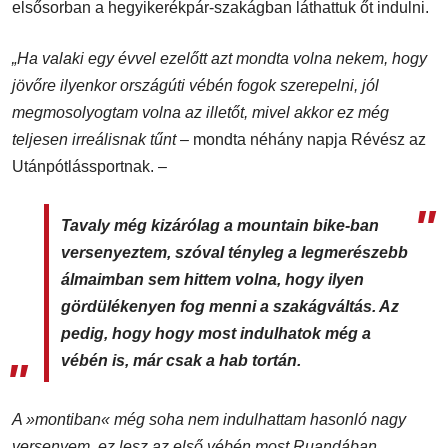
elsősorban a hegyikerékpár-szakágban láthattuk őt indulni.
„Ha valaki egy évvel ezelőtt azt mondta volna nekem, hogy
jövőre ilyenkor országúti vébén fogok szerepelni, jól
megmosolyogtam volna az illetőt, mivel akkor ez még
teljesen irreálisnak tűnt
– mondta néhány napja Révész az
Utánpótlássportnak. –
Tavaly még kizárólag a mountain bike-ban
versenyeztem, szóval tényleg a legmerészebb
álmaimban sem hittem volna, hogy ilyen
gördülékenyen fog menni a szakágváltás. Az
pedig, hogy hogy most indulhatok még a
vébén is, már csak a hab tortán.
A »montiban« még soha nem indulhattam hasonló nagy
versenyem, ez lesz az első vébén most Ruandában.