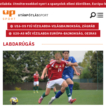
da: ötméteresekkel nyert a spanyolok elleni döntőben, Európa-bajnok 
UTÁNPÓTLÁS
SPORT
U16-OS FIÚ VÍZILABDA-VILÁGBAJNOKSÁG, ZÁGRÁB
U20-AS NŐI VÍZILABDA EURÓPA-BAJNOKSÁG, OEIRAS
LABDARÚGÁS