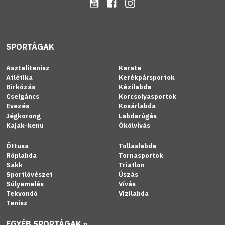
SPORTÁGAK
Asztalitenisz
Karate
Atlétika
Kerékpársportok
Birkózás
Kézilabda
Cselgáncs
Korcsolyasportok
Evezés
Kosárlabda
Jégkorong
Labdarúgás
Kajak-kenu
Ökölvívás
Öttusa
Tollaslabda
Röplabda
Tornasportok
Sakk
Triatlon
Sportlövészet
Úszás
Súlyemelés
Vívás
Tekvondó
Vízilabda
Tenisz
EGYÉB SPORTÁGAK »