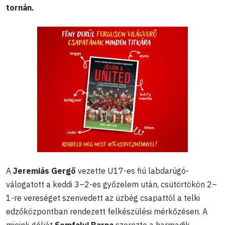
tornán.
A
Jeremiás Gergő
vezette U17-es fiú labdarúgó-
válogatott a keddi 3–2-es győzelem után, csütörtökön 2–
1-re vereséget szenvedett az üzbég csapattól a telki
edzőközpontban rendezett felkészülési mérkőzésen. A
mieink gólját
Somfalvi Barna
szerezte a harmadik