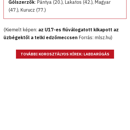
Gólszerzők
: Pántya (20.), Lakatos (42.), Magyar
(47.), Kurucz (77.)
(Kiemelt képen:
az U17-es fiúválogatott kikapott az
üzbégektől a telki edzőmeccsen
Forrás: mlsz.hu)
TOVÁBBI KOROSZTÁLYOS HÍREK: LABDARÚGÁS