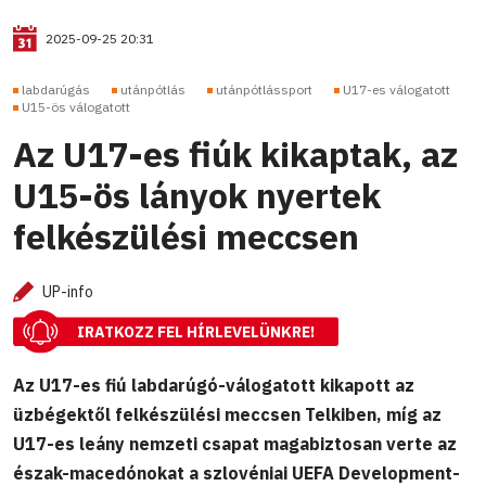
2025-09-25 20:31
labdarúgás
utánpótlás
utánpótlássport
U17-es válogatott
U15-ös válogatott
Az U17-es fiúk kikaptak, az
U15-ös lányok nyertek
felkészülési meccsen
UP-info
IRATKOZZ FEL HÍRLEVELÜNKRE!
Az U17-es fiú labdarúgó-válogatott kikapott az
üzbégektől felkészülési meccsen Telkiben, míg az
U17-es leány nemzeti csapat magabiztosan verte az
észak-macedónokat a szlovéniai UEFA Development-