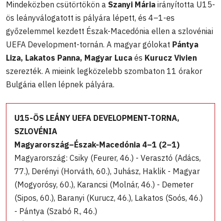
Mindeközben csütörtökön a
Szanyi Mária
irányította U15-
ös leányválogatott is pályára lépett, és 4–1-es
győzelemmel kezdett Észak-Macedónia ellen a szlovéniai
UEFA Development-tornán. A magyar gólokat
Pántya
Liza, Lakatos Panna, Magyar Luca
és
Kurucz Vivien
szerezték. A mieink legközelebb szombaton 11 órakor
Bulgária ellen lépnek pályára.
U15-ÖS LEÁNY UEFA DEVELOPMENT-TORNA,
SZLOVÉNIA
Magyarország–Észak-Macedónia 4–1 (2–1)
Magyarország: Csiky (Feurer, 46.) - Verasztó (Adács,
77.), Derényi (Horváth, 60.), Juhász, Haklik - Magyar
(Mogyorósy, 60.), Karancsi (Molnár, 46.) - Demeter
(Sipos, 60.), Baranyi (Kurucz, 46.), Lakatos (Soós, 46.)
- Pántya (Szabó R., 46.)