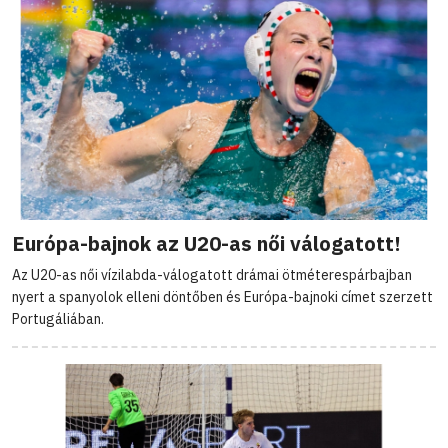
Európa-bajnok az U20-as női válogatott!
Az U20-as női vízilabda-válogatott drámai ötméterespárbajban
nyert a spanyolok elleni döntőben és Európa-bajnoki címet szerzett
Portugáliában.