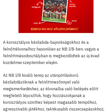
A korosztályos kézilabda-bajnokságokhoz és a
felnőttélvonalhoz hasonlóan az NB I/B-ben, vagyis a
felnőttmásodosztályban is megkezdődtek az új évad
küzdelmei szeptember elején.
Az NB I/B kiváló terep az utánpótláskorú
kézilabdázóknak a felnőttmezőnnyel való
megismerkedéshez, az élvonalba való belépés előtt
megfelelő lépcsőfok, hogy hozzászokjanak a
korosztályos szinthez képest magasabb tempóhoz,
agresszívabb játékhoz, taktikusabb összecsapásokhoz,