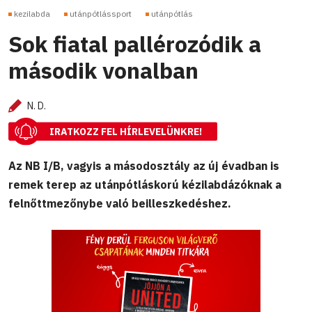
kezilabda
utánpótlássport
utánpótlás
Sok fiatal pallérozódik a
második vonalban
N. D.
IRATKOZZ FEL HÍRLEVELÜNKRE!
Az NB I/B, vagyis a másodosztály az új évadban is
remek terep az utánpótláskorú kézilabdázóknak a
felnőttmezőnybe való beilleszkedéshez.