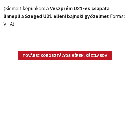
(Kiemelt képünkön:
a Veszprém U21-es csapata
ünnepli a Szeged U21 elleni bajnoki győzelmet
Forrás:
VHA)
TOVÁBBI KOROSZTÁLYOS HÍREK: KÉZILABDA