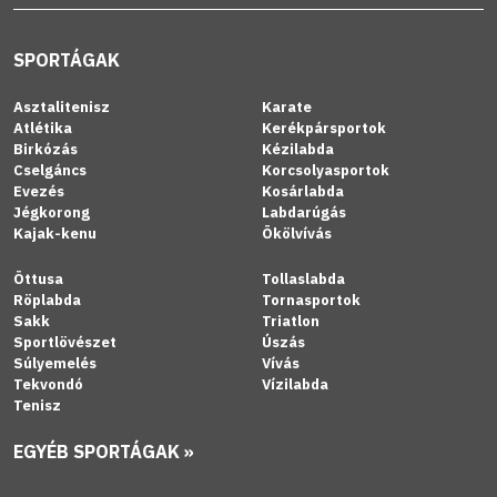
SPORTÁGAK
Asztalitenisz
Karate
Atlétika
Kerékpársportok
Birkózás
Kézilabda
Cselgáncs
Korcsolyasportok
Evezés
Kosárlabda
Jégkorong
Labdarúgás
Kajak-kenu
Ökölvívás
Öttusa
Tollaslabda
Röplabda
Tornasportok
Sakk
Triatlon
Sportlövészet
Úszás
Súlyemelés
Vívás
Tekvondó
Vízilabda
Tenisz
EGYÉB SPORTÁGAK »