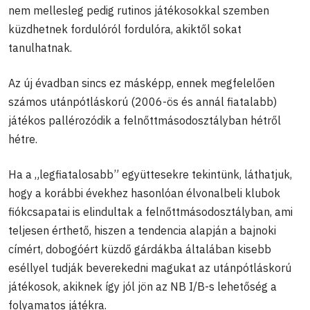
nem mellesleg pedig rutinos játékosokkal szemben
küzdhetnek fordulóról fordulóra, akiktől sokat
tanulhatnak.
Az új évadban sincs ez másképp, ennek megfelelően
számos utánpótláskorú (2006-ös és annál fiatalabb)
játékos pallérozódik a felnőttmásodosztályban hétről
hétre.
Ha a „legfiatalosabb” együttesekre tekintünk, láthatjuk,
hogy a korábbi évekhez hasonlóan élvonalbeli klubok
fiókcsapatai is elindultak a felnőttmásodosztályban, ami
teljesen érthető, hiszen a tendencia alapján a bajnoki
címért, dobogóért küzdő gárdákba általában kisebb
eséllyel tudják beverekedni magukat az utánpótláskorú
játékosok, akiknek így jól jön az NB I/B-s lehetőség a
folyamatos játékra.