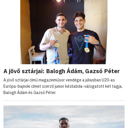
A jövő sztárjai: Balogh Ádám, Gazsó Péter
A jövő sztárjai című magazinműsor vendége a júliusban U20-as
Európa-bajnoki címet szerző junior kézilabda-válogatott két tagja,
Balogh Ádám és Gazsó Péter.