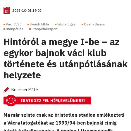
2025-10-01 19:02
Váci VLSE
Herédi Attila
labdarúgás
Csank János
utánpótlás
utánpótlássport
Hintóról a megye I-be – az
egykor bajnok váci klub
története és utánpótlásának
helyzete
Bruckner Máté
IRATKOZZ FEL HÍRLEVELÜNKRE!
Ma már szinte csak az érintetlen stadion emlékezteti
a Vácra látogatókat az 1993/94-ben bajnoki címig
jutott futballcsapatra. A megye I tizennegyedik