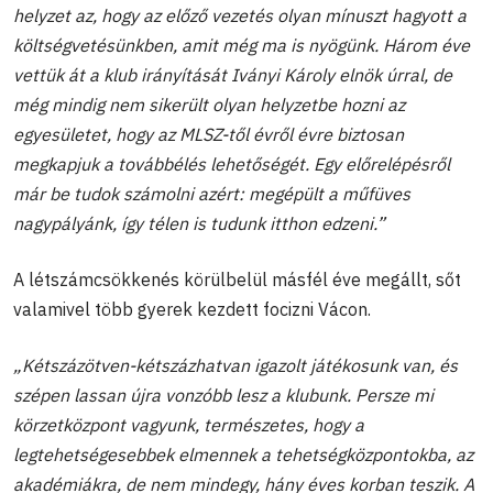
helyzet az, hogy az előző vezetés olyan mínuszt hagyott a
költségvetésünkben, amit még ma is nyögünk. Három éve
vettük át a klub irányítását Iványi Károly elnök úrral, de
még mindig nem sikerült olyan helyzetbe hozni az
egyesületet, hogy az MLSZ-től évről évre biztosan
megkapjuk a továbbélés lehetőségét. Egy előrelépésről
már be tudok számolni azért: megépült a műfüves
nagypályánk, így télen is tudunk itthon edzeni.”
A létszámcsökkenés körülbelül másfél éve megállt, sőt
valamivel több gyerek kezdett focizni Vácon.
„Kétszázötven-kétszázhatvan igazolt játékosunk van, és
szépen lassan újra vonzóbb lesz a klubunk. Persze mi
körzetközpont vagyunk, természetes, hogy a
legtehetségesebbek elmennek a tehetségközpontokba, az
akadémiákra, de nem mindegy, hány éves korban teszik. A