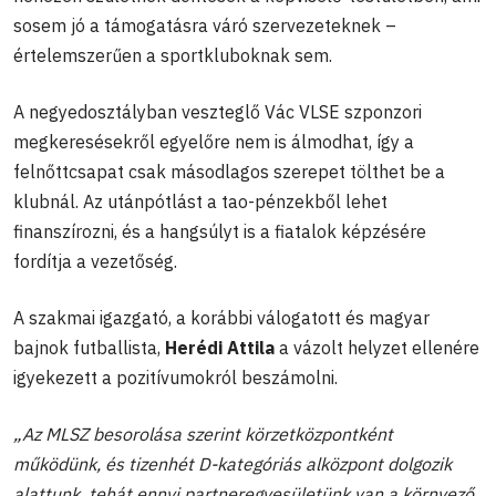
sosem jó a támogatásra váró szervezeteknek –
értelemszerűen a sportkluboknak sem.
A negyedosztályban veszteglő Vác VLSE szponzori
megkeresésekről egyelőre nem is álmodhat, így a
felnőttcsapat csak másodlagos szerepet tölthet be a
klubnál. Az utánpótlást a tao-pénzekből lehet
finanszírozni, és a hangsúlyt is a fiatalok képzésére
fordítja a vezetőség.
A szakmai igazgató, a korábbi válogatott és magyar
bajnok futballista,
Herédi Attila
a vázolt helyzet ellenére
igyekezett a pozitívumokról beszámolni.
„Az MLSZ besorolása szerint körzetközpontként
működünk, és tizenhét D-kategóriás alközpont dolgozik
alattunk, tehát ennyi partneregyesületünk van a környező