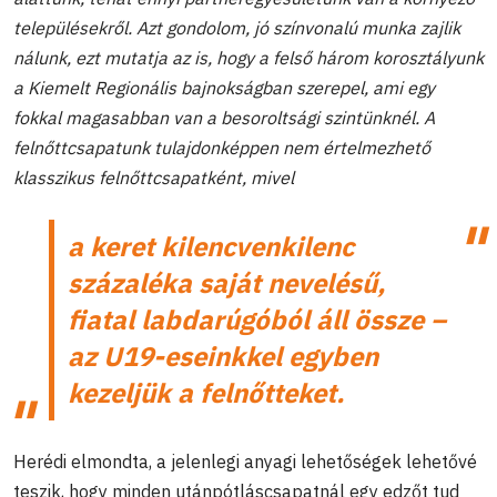
településekről. Azt gondolom, jó színvonalú munka zajlik
nálunk, ezt mutatja az is, hogy a felső három korosztályunk
a Kiemelt Regionális bajnokságban szerepel, ami egy
fokkal magasabban van a besoroltsági szintünknél. A
felnőttcsapatunk tulajdonképpen nem értelmezhető
klasszikus felnőttcsapatként, mivel
a keret kilencvenkilenc
százaléka saját nevelésű,
fiatal labdarúgóból áll össze –
az U19-eseinkkel egyben
kezeljük a felnőtteket.
Herédi elmondta, a jelenlegi anyagi lehetőségek lehetővé
teszik, hogy minden utánpótláscsapatnál egy edzőt tud