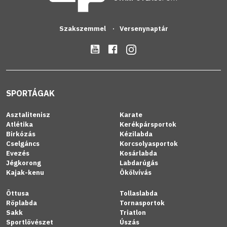
Szakszemmel
Versenynaptár
SPORTÁGAK
Asztalitenisz
Karate
Atlétika
Kerékpársportok
Birkózás
Kézilabda
Cselgáncs
Korcsolyasportok
Evezés
Kosárlabda
Jégkorong
Labdarúgás
Kajak-kenu
Ökölvívás
Öttusa
Tollaslabda
Röplabda
Tornasportok
Sakk
Triatlon
Sportlövészet
Úszás