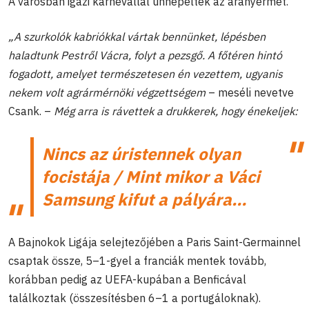
A városban igazi karnevállal ünnepelték az aranyérmet.
„A szurkolók kabriókkal vártak bennünket, lépésben
haladtunk Pestről Vácra, folyt a pezsgő. A főtéren hintó
fogadott, amelyet természetesen én vezettem, ugyanis
nekem volt agrármérnöki végzettségem
– meséli nevetve
Csank. –
Még arra is rávettek a drukkerek, hogy énekeljek:
Nincs az úristennek olyan
focistája / Mint mikor a Váci
Samsung kifut a pályára…
A Bajnokok Ligája selejtezőjében a Paris Saint-Germainnel
csaptak össze, 5–1-gyel a franciák mentek tovább,
korábban pedig az UEFA-kupában a Benficával
találkoztak (összesítésben 6–1 a portugáloknak).