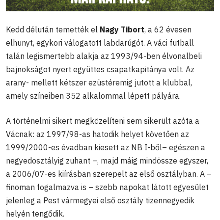
Kedd délután temették el
Nagy Tibort
, a 62 évesen
elhunyt, egykori válogatott labdarúgót. A váci futball
talán legismertebb alakja az 1993/94-ben élvonalbeli
bajnokságot nyert együttes csapatkapitánya volt. Az
arany- mellett kétszer ezüstéremig jutott a klubbal,
amely színeiben 352 alkalommal lépett pályára.
A történelmi sikert megközelíteni sem sikerült azóta a
Vácnak: az 1997/98-as hatodik helyet követően az
1999/2000-es évadban kiesett az NB I-ből– egészen a
negyedosztályig zuhant –, majd máig mindössze egyszer,
a 2006/07-es kiírásban szerepelt az első osztályban. A –
finoman fogalmazva is – szebb napokat látott egyesület
jelenleg a Pest vármegyei első osztály tizennegyedik
helyén tengődik.