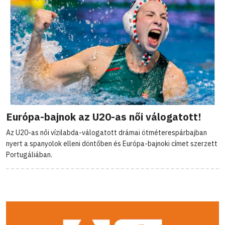
Európa-bajnok az U20-as női válogatott!
Az U20-as női vízilabda-válogatott drámai ötméterespárbajban
nyert a spanyolok elleni döntőben és Európa-bajnoki címet szerzett
Portugáliában.