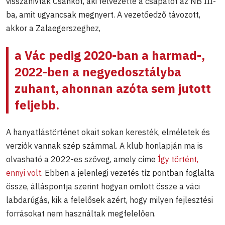
visszahívták Csankot, aki felvezette a csapatot az NB III-
ba, amit ugyancsak megnyert. A vezetőedző távozott,
akkor a Zalaegerszeghez,
a Vác pedig 2020-ban a harmad-,
2022-ben a negyedosztályba
zuhant, ahonnan azóta sem jutott
feljebb.
A hanyatlástörténet okait sokan keresték, elméletek és
verziók vannak szép számmal. A klub honlapján ma is
olvasható a 2022-es szöveg, amely címe
Így történt,
ennyi volt
. Ebben a jelenlegi vezetés tíz pontban foglalta
össze, álláspontja szerint hogyan omlott össze a váci
labdarúgás, kik a felelősek azért, hogy milyen fejlesztési
forrásokat nem használtak megfelelően.