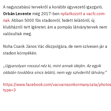
A nagyszabású tervekről a korábbi ügyvezető igazgató,
Orbán Levente
még 2017-ben
nyilatkozott a vacfc.com-
nak
. Abban 5000 fős stadionról, fedett lelátóról, új
klubházról tett ígéretet, ám a pompás látványtervek nem
valósultak meg.
Noha Csank János Vác díszpolgára, de nem szívesen jár a
stadion környékén.
„Ugyanolyan rosszul néz ki, mint annak idején. Az egyik
oldalán továbbra sincs lelátó, nem egy szívderítő látvány.”
https://www.facebook.com/vacvarosonkormanyzata/ph
type=3