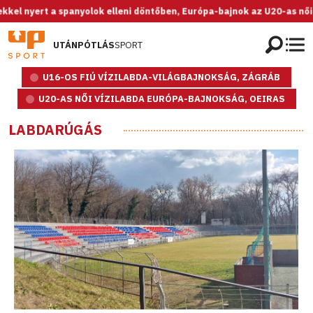
yolok elleni döntőben, Európa-bajnok az U20-as női válogatott!
UTÁNPÓTLÁS
SPORT
U16-OS FIÚ VÍZILABDA-VILÁGBAJNOKSÁG, ZÁGRÁB
U20-AS NŐI VÍZILABDA EURÓPA-BAJNOKSÁG, OEIRAS
LABDARÚGÁS