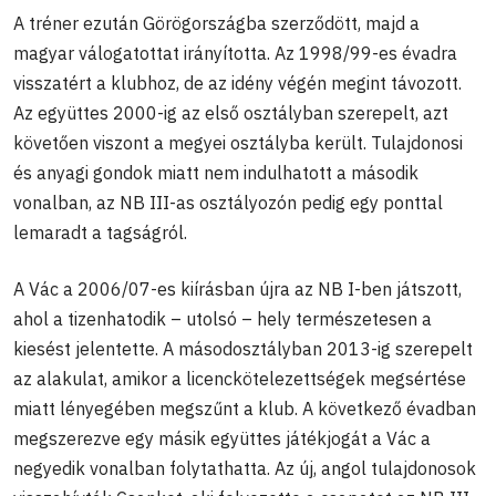
A tréner ezután Görögországba szerződött, majd a
magyar válogatottat irányította. Az 1998/99-es évadra
visszatért a klubhoz, de az idény végén megint távozott.
Az együttes 2000-ig az első osztályban szerepelt, azt
követően viszont a megyei osztályba került. Tulajdonosi
és anyagi gondok miatt nem indulhatott a második
vonalban, az NB III-as osztályozón pedig egy ponttal
lemaradt a tagságról.
A Vác a 2006/07-es kiírásban újra az NB I-ben játszott,
ahol a tizenhatodik – utolsó – hely természetesen a
kiesést jelentette. A másodosztályban 2013-ig szerepelt
az alakulat, amikor a licenckötelezettségek megsértése
miatt lényegében megszűnt a klub. A következő évadban
megszerezve egy másik együttes játékjogát a Vác a
negyedik vonalban folytathatta. Az új, angol tulajdonosok