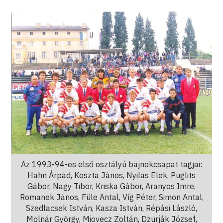
Az 1993-94-es első osztályú bajnokcsapat tagjai:
Hahn Árpád, Koszta János, Nyilas Elek, Puglits
Gábor, Nagy Tibor, Kriska Gábor, Aranyos Imre,
Romanek János, Füle Antal, Víg Péter, Simon Antal,
Szedlacsek István, Kasza István, Répási László,
Molnár György, Miovecz Zoltán, Dzurják József,