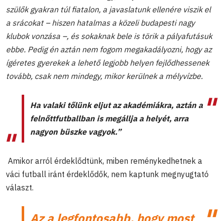
szülők gyakran túl fiatalon, a javaslatunk ellenére viszik el
a srácokat – hiszen hatalmas a közeli budapesti nagy
klubok vonzása –, és sokaknak bele is törik a pályafutásuk
ebbe. Pedig én aztán nem fogom megakadályozni, hogy az
ígéretes gyerekek a lehető legjobb helyen fejlődhessenek
tovább, csak nem mindegy, mikor kerülnek a mélyvízbe.
Ha valaki tőlünk eljut az akadémiákra, aztán a
felnőttfutballban is megállja a helyét, arra
nagyon büszke vagyok.”
Amikor arról érdeklődtünk, miben reménykedhetnek a
váci futball iránt érdeklődők, nem kaptunk megnyugtató
választ.
Az a legfontosabb, hogy most