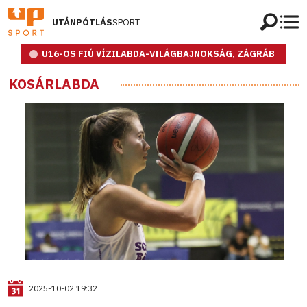
UTÁNPÓTLÁS
SPORT
U16-OS FIÚ VÍZILABDA-VILÁGBAJNOKSÁG, ZÁGRÁB
KOSÁRLABDA
2025-10-02 19:32