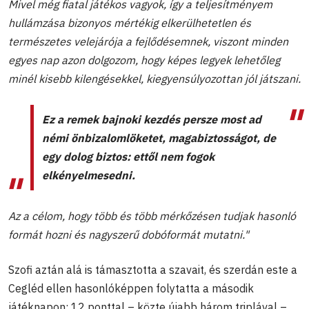
Mivel még fiatal játékos vagyok, így a teljesítményem
hullámzása bizonyos mértékig elkerülhetetlen és
természetes velejárója a fejlődésemnek, viszont minden
egyes nap azon dolgozom, hogy képes legyek lehetőleg
minél kisebb kilengésekkel, kiegyensúlyozottan jól játszani.
Ez a remek bajnoki kezdés persze most ad
némi önbizalomlöketet, magabiztosságot, de
egy dolog biztos: ettől nem fogok
elkényelmesedni.
Az a célom, hogy több és több mérkőzésen tudjak hasonló
formát hozni és nagyszerű dobóformát mutatni."
Szofi aztán alá is támasztotta a szavait, és szerdán este a
Cegléd ellen hasonlóképpen folytatta a második
játéknapon: 12 ponttal – közte újabb három triplával –