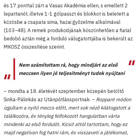
és 17 ponttal zárt a Vasas Akadémia ellen, s emellett 2
lepattanót, illetve 1-1 gólpasszt és blokkot is beletett a
közösbe a csapata sima, hazai győzelme alkalmával
(103–48). A remek produkciójának köszönhetően a fiatal
bedobó aztán még a forduló válogatottjába is bekerült az
MKOSZ összesítése szerint.
Nem számítottam rá, hogy mindjárt az első
meccsen ilyen jó teljesítményt tudok nyújtani
– mondta a 18. életévét szeptember közepén betöltő
Sinka-Pálinkás az Utánpótlássportnak. –
Roppant módon
izgultam a nyitó meccs előtt, mert sok néző kilátogatott a
találkozóra, és tényleg felfokozott hangulatban várta
mindenki az első fordulót. Kicsit attól tartottam, hogy ez
majd negatívan fog hatni rám, és visszaveti a játékomat,