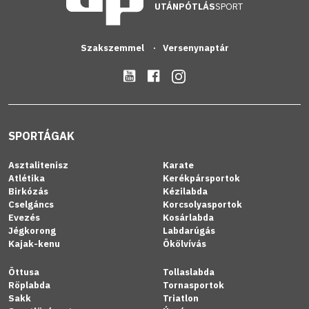
UTÁNPÓTLÁS
SPORT
Szakszemmel
Versenynaptár
SPORTÁGAK
Asztalitenisz
Karate
Atlétika
Kerékpársportok
Birkózás
Kézilabda
Cselgáncs
Korcsolyasportok
Evezés
Kosárlabda
Jégkorong
Labdarúgás
Kajak-kenu
Ökölvívás
Öttusa
Tollaslabda
Röplabda
Tornasportok
Sakk
Triatlon