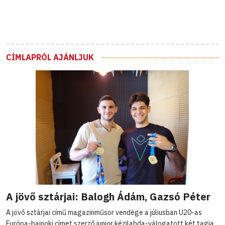
CÍMLAPRÓL AJÁNLJUK
A jövő sztárjai: Balogh Ádám, Gazsó Péter
A jövő sztárjai című magazinműsor vendége a júliusban U20-as
Európa-bajnoki címet szerző junior kézilabda-válogatott két tagja,