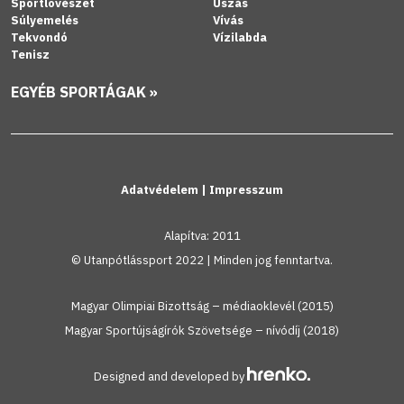
Sportlövészet
Úszás
Súlyemelés
Vívás
Tekvondó
Vízilabda
Tenisz
EGYÉB SPORTÁGAK »
Adatvédelem
|
Impresszum
Alapítva: 2011
© Utanpótlássport 2022 | Minden jog fenntartva.
Magyar Olimpiai Bizottság – médiaoklevél (2015)
Magyar Sportújságírók Szövetsége – nívódíj (2018)
Designed and developed by