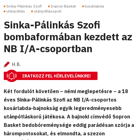
Sinka-Pálinkás Szofi
Sopron Basket
kosárlabda
utánpótlás
utánpótlássport
Sinka-Pálinkás Szofi
bombaformában kezdett az
NB I/A-csoportban
H. B.
IRATKOZZ FEL HÍRLEVELÜNKRE!
Két fordulót követően – némi meglepetésre – a 18
éves Sinka-Pálinkás Szofi az NB I/A-csoportos
kosárlabda-bajnokság egyik legeredményesebb
utánpótláskorú játékosa. A bajnoki címvédő Sopron
Basket bedobóreménysége eddig parádésan szórja a
hárompontosokat, és elmondta, a szezon