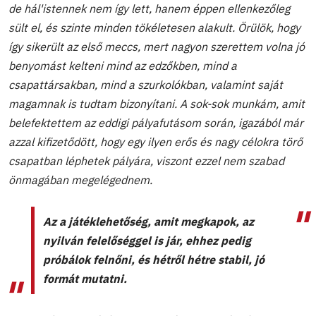
de hál'istennek nem így lett, hanem éppen ellenkezőleg
sült el, és szinte minden tökéletesen alakult. Örülök, hogy
így sikerült az első meccs, mert nagyon szerettem volna jó
benyomást kelteni mind az edzőkben, mind a
csapattársakban, mind a szurkolókban, valamint saját
magamnak is tudtam bizonyítani. A sok-sok munkám, amit
belefektettem az eddigi pályafutásom során, igazából már
azzal kifizetődött, hogy egy ilyen erős és nagy célokra törő
csapatban léphetek pályára, viszont ezzel nem szabad
önmagában megelégednem.
Az a játéklehetőség, amit megkapok, az
nyilván felelőséggel is jár, ehhez pedig
próbálok felnőni, és hétről hétre stabil, jó
formát mutatni.