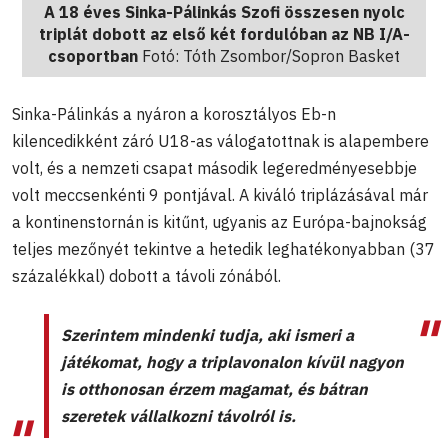
A 18 éves Sinka-Pálinkás Szofi összesen nyolc
triplát dobott az első két fordulóban az NB I/A-
csoportban
Fotó: Tóth Zsombor/Sopron Basket
Sinka-Pálinkás a nyáron a korosztályos Eb-n
kilencedikként záró U18-as válogatottnak is alapembere
volt, és a nemzeti csapat második legeredményesebbje
volt meccsenkénti 9 pontjával. A kiváló triplázásával már
a kontinenstornán is kitűnt, ugyanis az Európa-bajnokság
teljes mezőnyét tekintve a hetedik leghatékonyabban (37
százalékkal) dobott a távoli zónából.
Szerintem mindenki tudja, aki ismeri a
játékomat, hogy a triplavonalon kívül nagyon
is otthonosan érzem magamat, és bátran
szeretek vállalkozni távolról is.