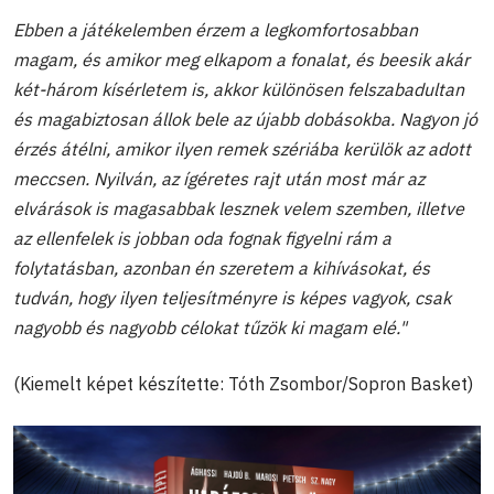
Ebben a játékelemben érzem a legkomfortosabban
magam, és amikor meg elkapom a fonalat, és beesik akár
két-három kísérletem is, akkor különösen felszabadultan
és magabiztosan állok bele az újabb dobásokba. Nagyon jó
érzés átélni, amikor ilyen remek szériába kerülök az adott
meccsen. Nyilván, az ígéretes rajt után most már az
elvárások is magasabbak lesznek velem szemben, illetve
az ellenfelek is jobban oda fognak figyelni rám a
folytatásban, azonban én szeretem a kihívásokat, és
tudván, hogy ilyen teljesítményre is képes vagyok, csak
nagyobb és nagyobb célokat tűzök ki magam elé."
(Kiemelt képet készítette: Tóth Zsombor/Sopron Basket)