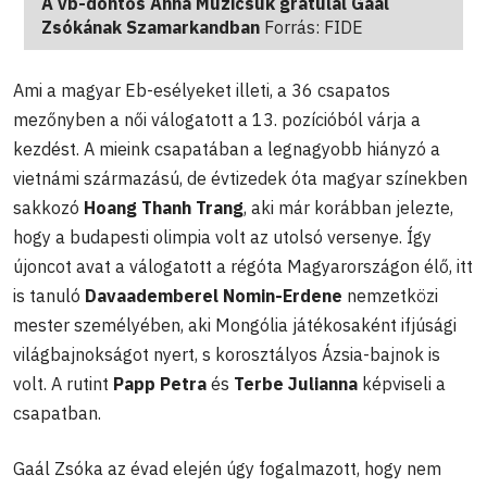
A vb-döntős Anna Muzicsuk gratulál Gaál
Zsókának Szamarkandban
Forrás: FIDE
Ami a magyar Eb-esélyeket illeti, a 36 csapatos
mezőnyben a női válogatott a 13. pozícióból várja a
kezdést. A mieink csapatában a legnagyobb hiányzó a
vietnámi származású, de évtizedek óta magyar színekben
sakkozó
Hoang Thanh Trang
, aki már korábban jelezte,
hogy a budapesti olimpia volt az utolsó versenye. Így
újoncot avat a válogatott a régóta Magyarországon élő, itt
is tanuló
Davaademberel Nomin-Erdene
nemzetközi
mester személyében, aki Mongólia játékosaként ifjúsági
világbajnokságot nyert, s korosztályos Ázsia-bajnok is
volt. A rutint
Papp Petra
és
Terbe Julianna
képviseli a
csapatban.
Gaál Zsóka az évad elején úgy fogalmazott, hogy nem