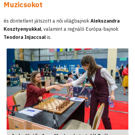
Muzicsokot
és döntetlent játszott a női világbajnok
Alekszandra
Kosztyenyukkal
, valamint a regnáló Európa-bajnok
Teodora Injaccsal
is.