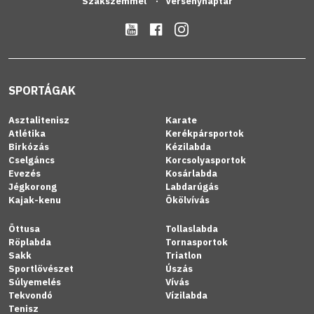
Szakszemmel
Versenynaptár
SPORTÁGAK
Asztalitenisz
Karate
Atlétika
Kerékpársportok
Birkózás
Kézilabda
Cselgáncs
Korcsolyasportok
Evezés
Kosárlabda
Jégkorong
Labdarúgás
Kajak-kenu
Ökölvívás
Öttusa
Tollaslabda
Röplabda
Tornasportok
Sakk
Triatlon
Sportlövészet
Úszás
Súlyemelés
Vívás
Tekvondó
Vízilabda
Tenisz