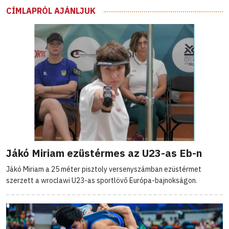
CÍMLAPRÓL AJÁNLJUK
Jákó Miriam ezüstérmes az U23-as Eb-n
Jákó Miriam a 25 méter pisztoly versenyszámban ezüstérmet
szerzett a wroclawi U23-as sportlövő Európa-bajnokságon.