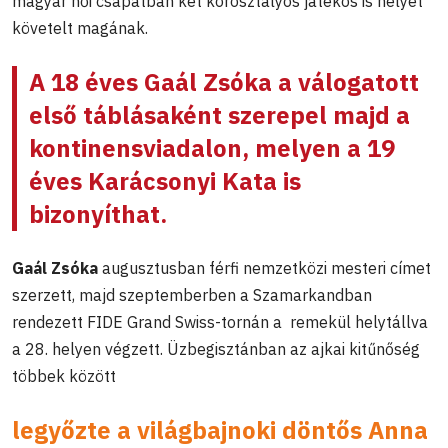
magyar női csapatban két korosztályos játékos is helyet
követelt magának.
A 18 éves Gaál Zsóka a válogatott
első táblásaként szerepel majd a
kontinensviadalon, melyen a 19
éves Karácsonyi Kata is
bizonyíthat.
Gaál Zsóka
augusztusban férfi nemzetközi mesteri címet
szerzett, majd szeptemberben a Szamarkandban
rendezett FIDE Grand Swiss-tornán a remekül helytállva
a 28. helyen végzett. Üzbegisztánban az ajkai kitűnőség
többek között
legyőzte a világbajnoki döntős Anna