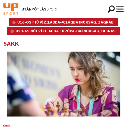
UTÁNPÓTLÁS
SPORT
U16-OS FIÚ VÍZILABDA-VILÁGBAJNOKSÁG, ZÁGRÁB
U20-AS NŐI VÍZILABDA EURÓPA-BAJNOKSÁG, OEIRAS
SAKK