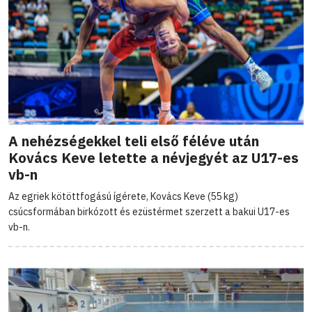
A nehézségekkel teli első féléve után
Kovács Keve letette a névjegyét az U17-es
vb-n
Az egriek kötöttfogású ígérete, Kovács Keve (55 kg)
csúcsformában birkózott és ezüstérmet szerzett a bakui U17-es
vb-n.