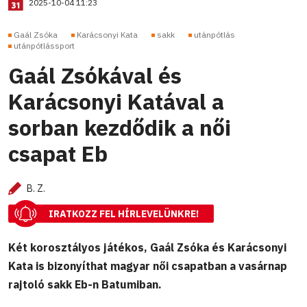
2025-10-04 11:23
Gaál Zsóka
Karácsonyi Kata
sakk
utánpótlás
utánpótlássport
Gaál Zsókával és
Karácsonyi Katával a
sorban kezdődik a női
csapat Eb
B. Z.
IRATKOZZ FEL HÍRLEVELÜNKRE!
Két korosztályos játékos, Gaál Zsóka és Karácsonyi
Kata is bizonyíthat magyar női csapatban a vasárnap
rajtoló sakk Eb-n Batumiban.